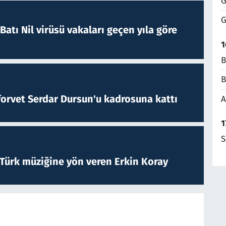
G
G
atı Nil virüsü vakaları geçen yıla göre
1
B
B
forvet Serdar Dursun'u kadrosuna kattı
A
1
S
 Türk müziğine yön veren Erkin Koray