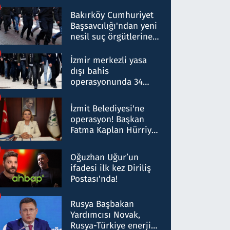
Bakırköy Cumhuriyet
Başsavcılığı'ndan yeni
nesil suç örgütlerine
operasyon: 50 şüpheli
hakkında gözaltı kararı
İzmir merkezli yasa
dışı bahis
operasyonunda 34
gözaltı: Yaklaşık 2
Milyar liralık para
İzmit Belediyesi'ne
trafiği tespit edildi
operasyon! Başkan
Fatma Kaplan Hürriyet
ve eşi gözaltına alındı
Oğuzhan Uğur’un
ifadesi ilk kez Diriliş
Postası'nda!
Rusya Başbakan
Yardımcısı Novak,
Rusya-Türkiye enerji