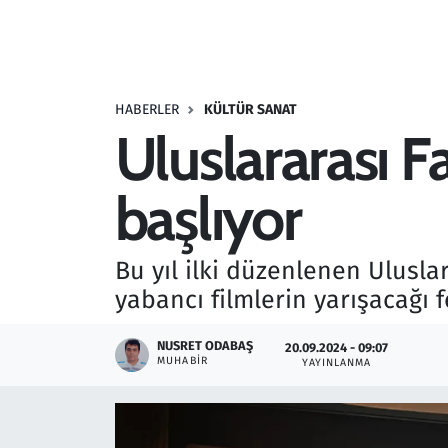
Resmi İlanlar
Rüya Tabirleri
HABERLER
KÜLTÜR SANAT
Uluslararası F
Sağlık
başlıyor
Savunma Sanayi
Seçim 2023
Bu yıl ilki düzenlenen Uluslar
yabancı filmlerin yarışacağı f
Spor
NUSRET ODABAŞ
20.09.2024 - 09:07
Teknoloji ve Bilim
MUHABIR
YAYINLANMA
Televizyon