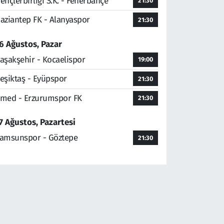
ençlerbirliği S.K. - Fenerbahçe
21:30
aziantep FK - Alanyaspor
21:30
6 Ağustos, Pazar
aşakşehir - Kocaelispor
19:00
eşiktaş - Eyüpspor
21:30
med - Erzurumspor FK
21:30
7 Ağustos, Pazartesi
amsunspor - Göztepe
21:30