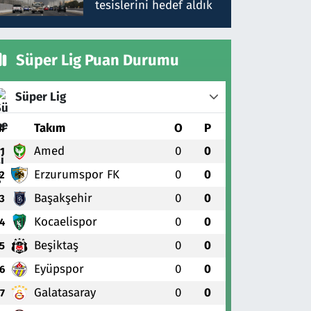
tesislerini hedef aldık
Süper Lig Puan Durumu
Süper Lig
#
Takım
O
P
Amed
0
0
1
Erzurumspor FK
0
0
2
Başakşehir
0
0
3
Kocaelispor
0
0
4
Beşiktaş
0
0
5
Eyüpspor
0
0
6
Galatasaray
0
0
7