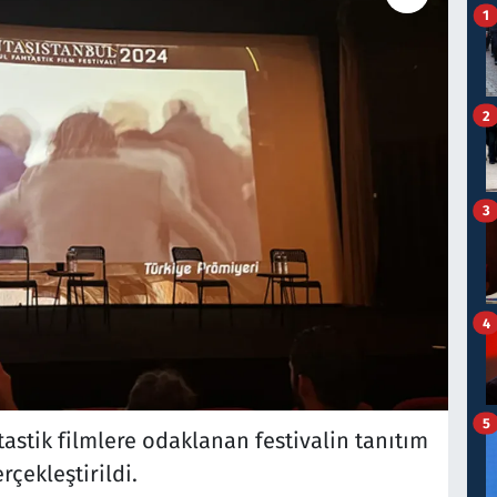
1
2
3
4
5
tastik filmlere odaklanan festivalin tanıtım
çekleştirildi.