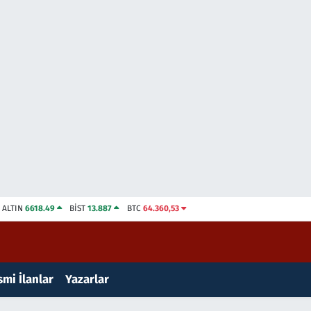
ALTIN
6618.49
BİST
13.887
BTC
64.360,53
mi İlanlar
Yazarlar