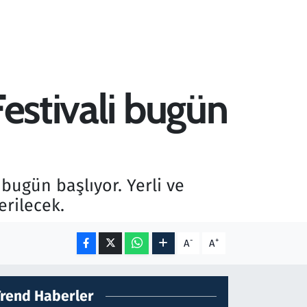
Festivali bugün
 bugün başlıyor. Yerli ve
erilecek.
-
+
A
A
Trend Haberler