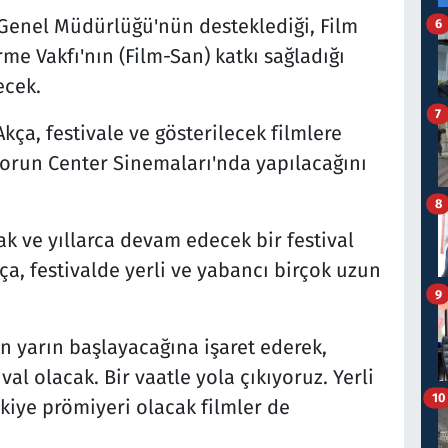
Genel Müdürlüğü'nün desteklediği, Film
6
e Vakfı'nın (Film-San) katkı sağladığı
ecek.
7
Akça, festivale ve gösterilecek filmlere
n Torun Center Sinemaları'nda yapılacağını
8
ak ve yıllarca devam edecek bir festival
a, festivalde yerli ve yabancı birçok uzun
9
in yarın başlayacağına işaret ederek,
val olacak. Bir vaatle yola çıkıyoruz. Yerli
10
kiye prömiyeri olacak filmler de