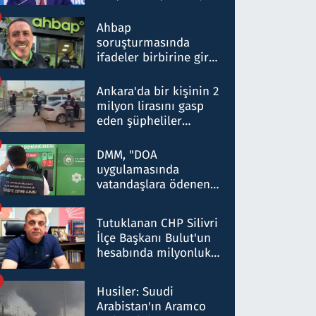
ortaklığının stratejik
nitelikte olduğunu
Ahbap
belirtti
soruşturmasında
ifadeler birbirine girdi:
Dokuz şüphelinin
ifadelerinden ortaya
Ankara'da bir kişinin 2
çıkan tablo şok etti
milyon lirasını gasp
eden şüpheliler
Kırıkkale'de yakalandı
DMM, "DOA
uygulamasında
vatandaşlara ödenen
iade tutarlarının
düşürüldüğü" iddiasını
Tutuklanan CHP Silivri
yalanladı
İlçe Başkanı Bulut'un
hesabında milyonluk
para trafiğine: Patron
talimat verdi, ben
Husiler: Suudi
gönderdim
Arabistan'ın Aramco