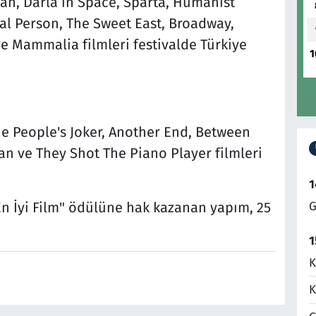
an, Darla in Space, Sparta, Humanist
al Person, The Sweet East, Broadway,
ve Mammalia filmleri festivalde Türkiye
1
e People's Joker, Another End, Between
an ve They Shot The Piano Player filmleri
1
G
En İyi Film" ödülüne hak kazanan yapım, 25
1
K
K