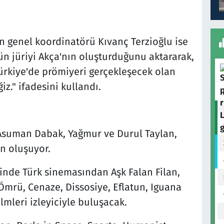
n genel koordinatörü Kıvanç Terzioğlu ise
ün jüriyi Akça'nın oluşturduğunu aktararak,
Türkiye'de prömiyeri gerçekleşecek olan
iz." ifadesini kullandı.
 Asuman Dabak, Yağmur ve Durul Taylan,
n oluşuyor.
sinde Türk sinemasından Aşk Falan Filan,
 Ömrü, Cenaze, Dissosiye, Eflatun, Iguana
lmleri izleyiciyle buluşacak.