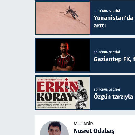
EDITÖRÜN SEÇTIĞI
Yunanistan'da B
arttı
EDITÖRÜN SEÇTIĞI
Gaziantep FK, 
EDITÖRÜN SEÇTIĞI
Özgün tarzıyla
MUHABIR
Nusret Odabaş