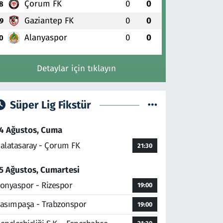
Çorum FK
0
0
8
Gaziantep FK
0
0
9
Alanyaspor
0
0
0
Detaylar için tıklayın
Süper Lig Fikstür
4 Ağustos, Cuma
alatasaray - Çorum FK
21:30
5 Ağustos, Cumartesi
onyaspor - Rizespor
19:00
asımpaşa - Trabzonspor
19:00