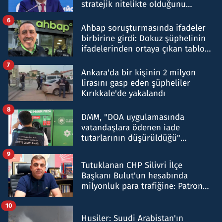
stratejik nitelikte olduğunu
belirtti
6
Ahbap soruşturmasında ifadeler
birbirine girdi: Dokuz şüphelinin
ifadelerinden ortaya çıkan tablo
şok etti
7
Ankara'da bir kişinin 2 milyon
lirasını gasp eden şüpheliler
Kırıkkale'de yakalandı
8
DMM, "DOA uygulamasında
vatandaşlara ödenen iade
tutarlarının düşürüldüğü"
iddiasını yalanladı
9
Tutuklanan CHP Silivri İlçe
Başkanı Bulut'un hesabında
milyonluk para trafiğine: Patron
talimat verdi, ben gönderdim
10
Husiler: Suudi Arabistan'ın