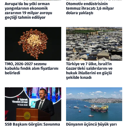
Avrupa'da bu yılki orman
Otomotiv endüstrisinin
yangınlarının ekonomik
temmuz ihracatı 3,6 milyar
zararının 19 milyar avroyu
dolara yaklaştı
geçtiği tahmin ediliyor
TMO, 2026-2027 sezonu
Türkiye ve 7 ülke, İsrail'in
kabuklu fındık alım fiyatlarını
Gazze'deki saldırılarını ve
belirledi
hukuk ihlallerini en güçlü
şekilde kınadı
SSB Başkanı Görgün: Savunma
Dünyanın üçüncü büyük yarı