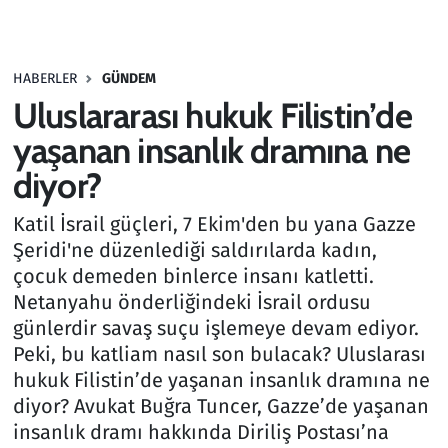
Gündem
HABERLER
GÜNDEM
Haber
Uluslararası hukuk Filistin’de
Kültür Sanat
yaşanan insanlık dramına ne
diyor?
Kurumsal Haberler
Katil İsrail güçleri, 7 Ekim'den bu yana Gazze
Lezzet Durağı
Şeridi'ne düzenlediği saldırılarda kadın,
çocuk demeden binlerce insanı katletti.
Memur ve Kamu
Netanyahu önderliğindeki İsrail ordusu
günlerdir savaş suçu işlemeye devam ediyor.
Otomobil
Peki, bu katliam nasıl son bulacak? Uluslarası
hukuk Filistin’de yaşanan insanlık dramına ne
Oyun
diyor? Avukat Buğra Tuncer, Gazze’de yaşanan
insanlık dramı hakkında Diriliş Postası’na
Ramazan