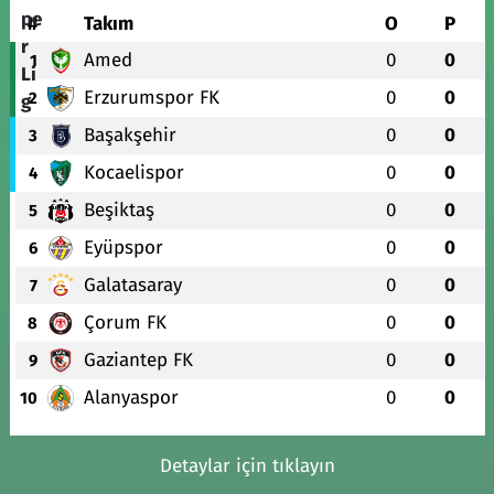
#
Takım
O
P
Amed
0
0
1
Erzurumspor FK
0
0
2
Başakşehir
0
0
3
Kocaelispor
0
0
4
Beşiktaş
0
0
5
Eyüpspor
0
0
6
Galatasaray
0
0
7
Çorum FK
0
0
8
Gaziantep FK
0
0
9
Alanyaspor
0
0
10
Detaylar için tıklayın