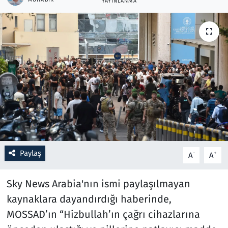
YAYINLANMA
Resmi İlanlar
Rüya Tabirleri
Sağlık
Savunma Sanayi
Seçim 2023
Spor
Paylaş
-
+
A
A
Teknoloji ve Bilim
Sky News Arabia'nın ismi paylaşılmayan
kaynaklara dayandırdığı haberinde,
Televizyon
MOSSAD’ın “Hizbullah’ın çağrı cihazlarına