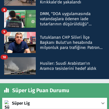
Kırıkkale'de yakalandı
8
DMM, "DOA uygulamasında
vatandaşlara ödenen iade
tutarlarının düşürüldüğü"
iddiasını yalanladı
9
Tutuklanan CHP Silivri İlçe
Başkanı Bulut'un hesabında
milyonluk para trafiğine: Patron
talimat verdi, ben gönderdim
10
Husiler: Suudi Arabistan'ın
Aramco tesislerini hedef aldık
Süper Lig Puan Durumu
Süper Lig