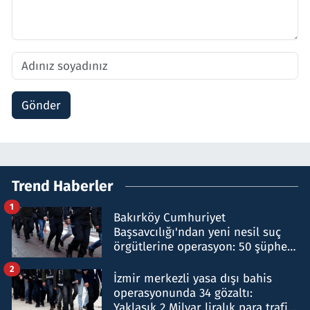
Gönder
Trend Haberler
1
Bakırköy Cumhuriyet
Başsavcılığı'ndan yeni nesil suç
örgütlerine operasyon: 50 şüpheli
hakkında gözaltı kararı
2
İzmir merkezli yasa dışı bahis
operasyonunda 34 gözaltı:
Yaklaşık 2 Milyar liralık para trafiği