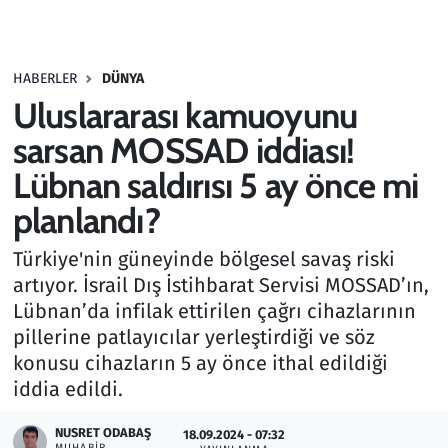
Gündem
HABERLER
DÜNYA
Haber
Uluslararası kamuoyunu
Kültür Sanat
sarsan MOSSAD iddiası!
Lübnan saldırısı 5 ay önce mi
Kurumsal Haberler
planlandı?
Lezzet Durağı
Türkiye'nin güneyinde bölgesel savaş riski
artıyor. İsrail Dış İstihbarat Servisi MOSSAD’ın,
Memur ve Kamu
Lübnan’da infilak ettirilen çağrı cihazlarının
pillerine patlayıcılar yerleştirdiği ve söz
Otomobil
konusu cihazların 5 ay önce ithal edildiği
iddia edildi.
Oyun
NUSRET ODABAŞ
18.09.2024 - 07:32
Ramazan
MUHABIR