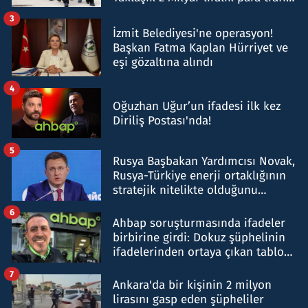
tespit edildi
3
İzmit Belediyesi'ne operasyon!
Başkan Fatma Kaplan Hürriyet ve
eşi gözaltına alındı
4
Oğuzhan Uğur’un ifadesi ilk kez
Diriliş Postası'nda!
5
Rusya Başbakan Yardımcısı Novak,
Rusya-Türkiye enerji ortaklığının
stratejik nitelikte olduğunu
belirtti
6
Ahbap soruşturmasında ifadeler
birbirine girdi: Dokuz şüphelinin
ifadelerinden ortaya çıkan tablo
şok etti
7
Ankara'da bir kişinin 2 milyon
lirasını gasp eden şüpheliler