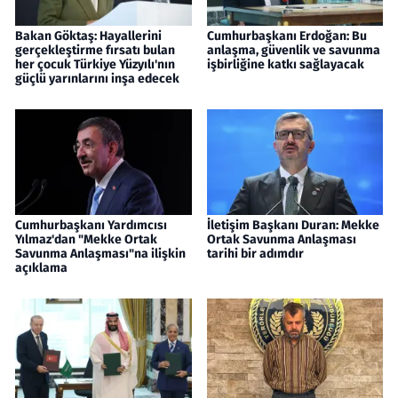
Bakan Göktaş: Hayallerini
Cumhurbaşkanı Erdoğan: Bu
gerçekleştirme fırsatı bulan
anlaşma, güvenlik ve savunma
her çocuk Türkiye Yüzyılı'nın
işbirliğine katkı sağlayacak
güçlü yarınlarını inşa edecek
Cumhurbaşkanı Yardımcısı
İletişim Başkanı Duran: Mekke
Yılmaz'dan "Mekke Ortak
Ortak Savunma Anlaşması
Savunma Anlaşması"na ilişkin
tarihi bir adımdır
açıklama