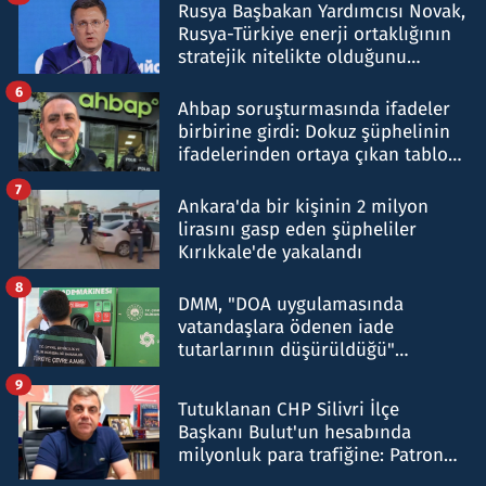
Rusya Başbakan Yardımcısı Novak,
Rusya-Türkiye enerji ortaklığının
stratejik nitelikte olduğunu
belirtti
6
Ahbap soruşturmasında ifadeler
birbirine girdi: Dokuz şüphelinin
ifadelerinden ortaya çıkan tablo
şok etti
7
Ankara'da bir kişinin 2 milyon
lirasını gasp eden şüpheliler
Kırıkkale'de yakalandı
8
DMM, "DOA uygulamasında
vatandaşlara ödenen iade
tutarlarının düşürüldüğü"
iddiasını yalanladı
9
Tutuklanan CHP Silivri İlçe
Başkanı Bulut'un hesabında
milyonluk para trafiğine: Patron
talimat verdi, ben gönderdim