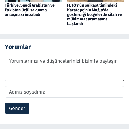
Türkiye, Suudi Arabistan ve
FETÖ'nün suikast timindeki
Pakistan üçlü savunma
Karatepe'nin Muğla'da
anlaşması imzaladı
gösterdiği bölgelerde silah ve
mühimmat aramasına
başlandı
Yorumlar
Gönder