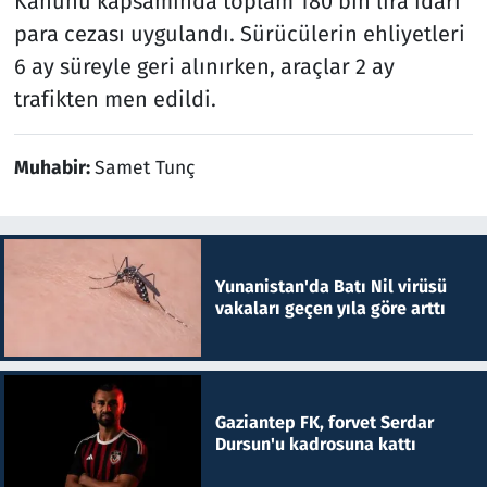
Kanunu kapsamında toplam 180 bin lira idari
para cezası uygulandı. Sürücülerin ehliyetleri
6 ay süreyle geri alınırken, araçlar 2 ay
trafikten men edildi.
Muhabir:
Samet Tunç
Yunanistan'da Batı Nil virüsü
vakaları geçen yıla göre arttı
Gaziantep FK, forvet Serdar
Dursun'u kadrosuna kattı