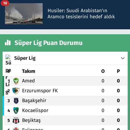
10
Husiler: Suudi Arabistan'ın
Aramco tesislerini hedef aldık
Süper Lig Puan Durumu
Süper Lig
#
Takım
O
P
Amed
0
0
1
Erzurumspor FK
0
0
2
Başakşehir
0
0
3
Kocaelispor
0
0
4
Beşiktaş
0
0
5