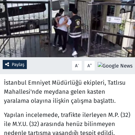
Resmi İlanlar
Rüya Tabirleri
Sağlık
Savunma Sanayi
Paylaş
-
+
A
A
Seçim 2023
İstanbul Emniyet Müdürlüğü ekipleri, Tatlısu
Spor
Mahallesi'nde meydana gelen kasten
yaralama olayına ilişkin çalışma başlattı.
Teknoloji ve Bilim
Yapılan incelemede, trafikte ilerleyen M.P. (32)
Televizyon
ile M.Y.U. (32) arasında henüz bilinmeyen
nedenle tartışma yaşandığı tespit edildi.