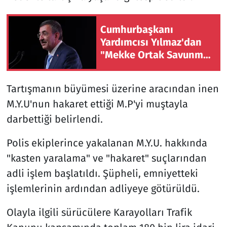
Cumhurbaşkanı
Yardımcısı Yılmaz'dan
"Mekke Ortak Savunma
Anlaşması"na ilişkin
açıklama
Tartışmanın büyümesi üzerine aracından inen
M.Y.U'nun hakaret ettiği M.P'yi muştayla
darbettiği belirlendi.
Polis ekiplerince yakalanan M.Y.U. hakkında
"kasten yaralama" ve "hakaret" suçlarından
adli işlem başlatıldı. Şüpheli, emniyetteki
işlemlerinin ardından adliyeye götürüldü.
Olayla ilgili sürücülere Karayolları Trafik