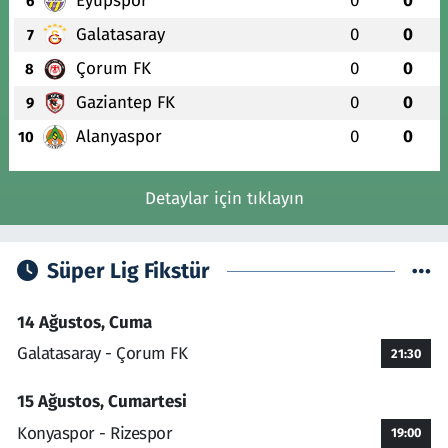
Eyüpspor
0
0
6
Galatasaray
0
0
7
Çorum FK
0
0
8
Gaziantep FK
0
0
9
Alanyaspor
0
0
10
Detaylar için tıklayın
Süper Lig Fikstür
14 Ağustos, Cuma
Galatasaray - Çorum FK
21:30
15 Ağustos, Cumartesi
Konyaspor - Rizespor
19:00