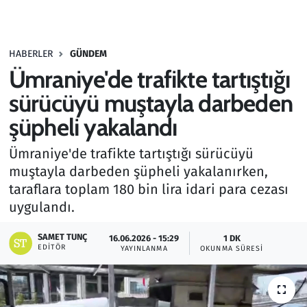
Gündem
HABERLER
GÜNDEM
Haber
Ümraniye'de trafikte tartıştığı
Kültür Sanat
sürücüyü muştayla darbeden
şüpheli yakalandı
Kurumsal Haberler
Ümraniye'de trafikte tartıştığı sürücüyü
Lezzet Durağı
muştayla darbeden şüpheli yakalanırken,
taraflara toplam 180 bin lira idari para cezası
Memur ve Kamu
uygulandı.
Otomobil
SAMET TUNÇ
16.06.2026 - 15:29
1 DK
EDITÖR
YAYINLANMA
OKUNMA SÜRESI
Oyun
Ramazan