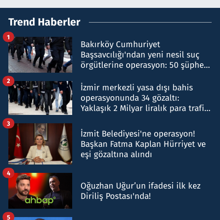
Trend Haberler
1
Bakırköy Cumhuriyet
Başsavcılığı'ndan yeni nesil suç
örgütlerine operasyon: 50 şüpheli
hakkında gözaltı kararı
2
İzmir merkezli yasa dışı bahis
operasyonunda 34 gözaltı:
Yaklaşık 2 Milyar liralık para trafiği
tespit edildi
3
İzmit Belediyesi'ne operasyon!
Başkan Fatma Kaplan Hürriyet ve
eşi gözaltına alındı
4
Oğuzhan Uğur’un ifadesi ilk kez
Diriliş Postası'nda!
5