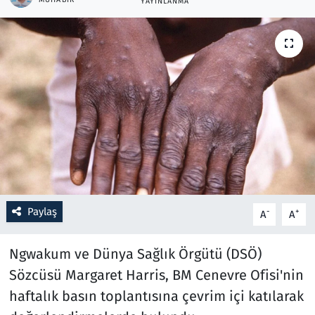
YAYINLANMA
Resmi İlanlar
Rüya Tabirleri
Sağlık
Savunma Sanayi
Seçim 2023
Spor
Paylaş
-
+
A
A
Teknoloji ve Bilim
Ngwakum ve Dünya Sağlık Örgütü (DSÖ)
Sözcüsü Margaret Harris, BM Cenevre Ofisi'nin
Televizyon
haftalık basın toplantısına çevrim içi katılarak