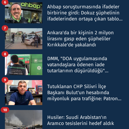
6
Ahbap soruşturmasında ifadeler
birbirine girdi: Dokuz şüphelinin
ifadelerinden ortaya çıkan tablo
şok etti
7
Ankara'da bir kişinin 2 milyon
lirasını gasp eden şüpheliler
Kırıkkale'de yakalandı
8
DMM, "DOA uygulamasında
vatandaşlara ödenen iade
tutarlarının düşürüldüğü"
iddiasını yalanladı
9
Tutuklanan CHP Silivri İlçe
Başkanı Bulut'un hesabında
milyonluk para trafiğine: Patron
talimat verdi, ben gönderdim
10
Husiler: Suudi Arabistan'ın
Aramco tesislerini hedef aldık