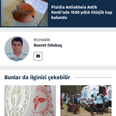
Pisidia Antiokheia Antik
Kenti'nde 1500 yıllık litürjik kap
bulundu
MUHABIR
Nusret Odabaş
Bunlar da ilginizi çekebilir