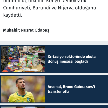
bildiren üç ülkenin Kongo Demokratik
Cumhuriyeti, Burundi ve Nijerya olduğunu
kaydetti.
Muhabir:
Nusret Odabaş
Kırtasiye sektöründe okula
dönüş mesaisi başladı
Arsenal, Bruno Guimaraes'i
transfer etti