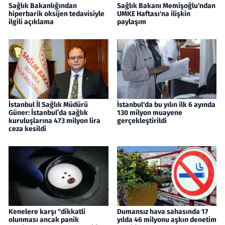
Sağlık Bakanlığından
Sağlık Bakanı Memişoğlu'ndan
hiperbarik oksijen tedavisiyle
UMKE Haftası'na ilişkin
ilgili açıklama
paylaşım
İstanbul İl Sağlık Müdürü
İstanbul'da bu yılın ilk 6 ayında
Güner: İstanbul’da sağlık
130 milyon muayene
kuruluşlarına 473 milyon lira
gerçekleştirildi
ceza kesildi
Kenelere karşı "dikkatli
Dumansız hava sahasında 17
olunması ancak panik
yılda 46 milyonu aşkın denetim