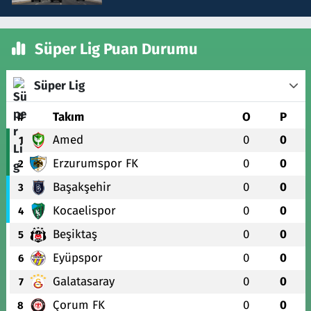
Süper Lig Puan Durumu
Süper Lig
#
Takım
O
P
Amed
0
0
1
Erzurumspor FK
0
0
2
Başakşehir
0
0
3
Kocaelispor
0
0
4
Beşiktaş
0
0
5
Eyüpspor
0
0
6
Galatasaray
0
0
7
Çorum FK
0
0
8