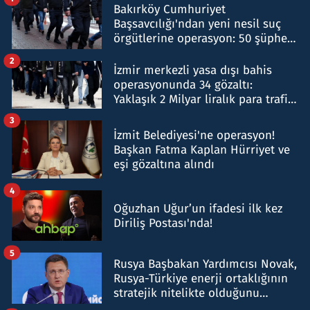
Bakırköy Cumhuriyet
Başsavcılığı'ndan yeni nesil suç
örgütlerine operasyon: 50 şüpheli
hakkında gözaltı kararı
2
İzmir merkezli yasa dışı bahis
operasyonunda 34 gözaltı:
Yaklaşık 2 Milyar liralık para trafiği
tespit edildi
3
İzmit Belediyesi'ne operasyon!
Başkan Fatma Kaplan Hürriyet ve
eşi gözaltına alındı
4
Oğuzhan Uğur’un ifadesi ilk kez
Diriliş Postası'nda!
5
Rusya Başbakan Yardımcısı Novak,
Rusya-Türkiye enerji ortaklığının
stratejik nitelikte olduğunu
belirtti