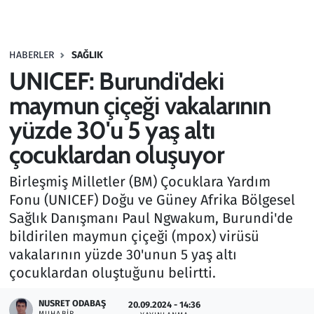
Gündem
HABERLER
SAĞLIK
Haber
UNICEF: Burundi'deki
Kültür Sanat
maymun çiçeği vakalarının
yüzde 30'u 5 yaş altı
Kurumsal Haberler
çocuklardan oluşuyor
Lezzet Durağı
Birleşmiş Milletler (BM) Çocuklara Yardım
Fonu (UNICEF) Doğu ve Güney Afrika Bölgesel
Memur ve Kamu
Sağlık Danışmanı Paul Ngwakum, Burundi'de
bildirilen maymun çiçeği (mpox) virüsü
Otomobil
vakalarının yüzde 30'unun 5 yaş altı
çocuklardan oluştuğunu belirtti.
Oyun
NUSRET ODABAŞ
20.09.2024 - 14:36
Ramazan
MUHABIR