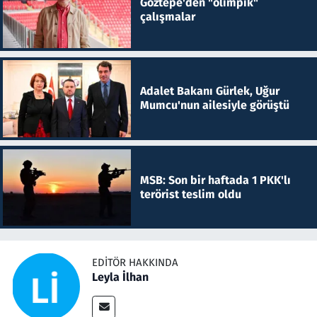
Göztepe'den "olimpik"
çalışmalar
Adalet Bakanı Gürlek, Uğur
Mumcu'nun ailesiyle görüştü
MSB: Son bir haftada 1 PKK'lı
terörist teslim oldu
EDITÖR HAKKINDA
Leyla İlhan