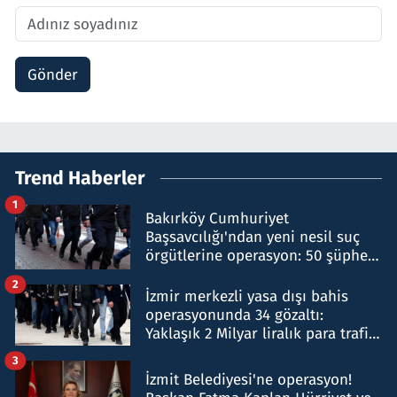
Gönder
Trend Haberler
1
Bakırköy Cumhuriyet
Başsavcılığı'ndan yeni nesil suç
örgütlerine operasyon: 50 şüpheli
hakkında gözaltı kararı
2
İzmir merkezli yasa dışı bahis
operasyonunda 34 gözaltı:
Yaklaşık 2 Milyar liralık para trafiği
tespit edildi
3
İzmit Belediyesi'ne operasyon!