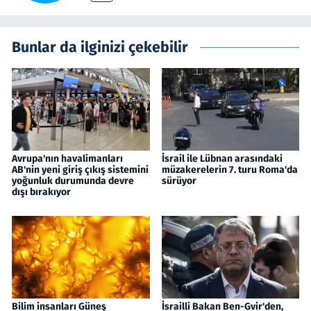
Bunlar da ilginizi çekebilir
Avrupa'nın havalimanları
İsrail ile Lübnan arasındaki
AB'nin yeni giriş çıkış sistemini
müzakerelerin 7. turu Roma'da
yoğunluk durumunda devre
sürüyor
dışı bırakıyor
Bilim insanları Güneş
İsrailli Bakan Ben-Gvir'den,