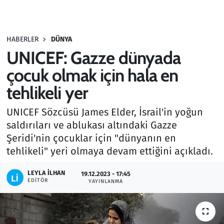
Gündem
HABERLER
DÜNYA
Haber
UNICEF: Gazze dünyada
Kültür Sanat
çocuk olmak için hala en
tehlikeli yer
Kurumsal Haberler
UNICEF Sözcüsü James Elder, İsrail'in yoğun
Lezzet Durağı
saldırıları ve ablukası altındaki Gazze
Şeridi'nin çocuklar için "dünyanın en
Memur ve Kamu
tehlikeli" yeri olmaya devam ettiğini açıkladı.
Otomobil
LEYLA İLHAN
19.12.2023 - 17:45
EDITÖR
YAYINLANMA
Oyun
Ramazan