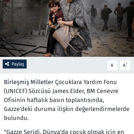
Resmi İlanlar
Rüya Tabirleri
Sağlık
Savunma Sanayi
Paylaş
-
+
A
A
Seçim 2023
Birleşmiş Milletler
Çocuklara Yardım Fonu
Spor
(UNICEF) Sözcüsü James Elder, BM Cenevre
Ofisinin haftalık basın toplantısında,
Teknoloji ve Bilim
Gazze'deki duruma ilişkin değerlendirmelerde
bulundu.
Televizyon
"Gazze Şeridi, Dünya'da çocuk olmak için en