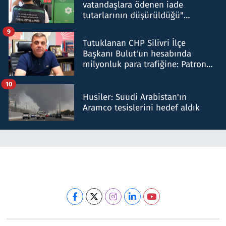
vatandaşlara ödenen iade
tutarlarının düşürüldüğü"
iddiasını yalanladı
9
Tutuklanan CHP Silivri İlçe
Başkanı Bulut'un hesabında
milyonluk para trafiğine: Patron
talimat verdi, ben gönderdim
10
Husiler: Suudi Arabistan'ın
Aramco tesislerini hedef aldık