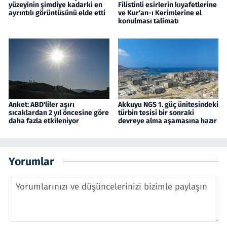
yüzeyinin şimdiye kadarki en
Filistinli esirlerin kıyafetlerine
ayrıntılı görüntüsünü elde etti
ve Kur'an-ı Kerimlerine el
konulması talimatı
Anket: ABD'liler aşırı
Akkuyu NGS 1. güç ünitesindeki
sıcaklardan 2 yıl öncesine göre
türbin tesisi bir sonraki
daha fazla etkileniyor
devreye alma aşamasına hazır
Yorumlar