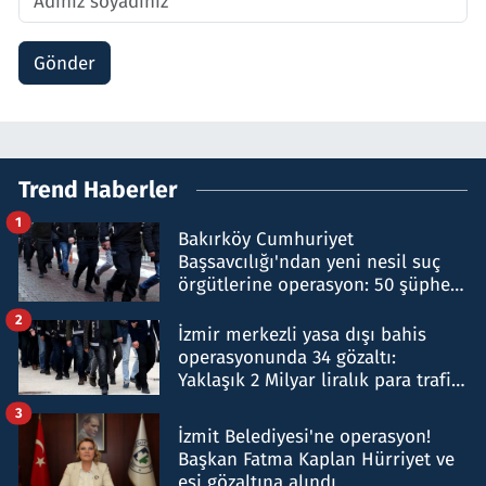
Gönder
Trend Haberler
1
Bakırköy Cumhuriyet
Başsavcılığı'ndan yeni nesil suç
örgütlerine operasyon: 50 şüpheli
hakkında gözaltı kararı
2
İzmir merkezli yasa dışı bahis
operasyonunda 34 gözaltı:
Yaklaşık 2 Milyar liralık para trafiği
tespit edildi
3
İzmit Belediyesi'ne operasyon!
Başkan Fatma Kaplan Hürriyet ve
eşi gözaltına alındı