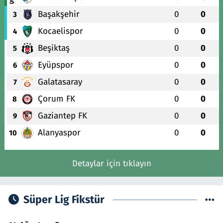
Başakşehir
0
0
3
Kocaelispor
0
0
4
Beşiktaş
0
0
5
Eyüpspor
0
0
6
Galatasaray
0
0
7
Çorum FK
0
0
8
Gaziantep FK
0
0
9
Alanyaspor
0
0
10
Detaylar için tıklayın
Süper Lig Fikstür