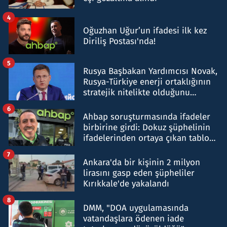
4
Oğuzhan Uğur’un ifadesi ilk kez
Diriliş Postası'nda!
5
Rusya Başbakan Yardımcısı Novak,
Rusya-Türkiye enerji ortaklığının
stratejik nitelikte olduğunu
belirtti
6
Ahbap soruşturmasında ifadeler
birbirine girdi: Dokuz şüphelinin
ifadelerinden ortaya çıkan tablo
şok etti
7
Ankara'da bir kişinin 2 milyon
lirasını gasp eden şüpheliler
Kırıkkale'de yakalandı
8
DMM, "DOA uygulamasında
vatandaşlara ödenen iade