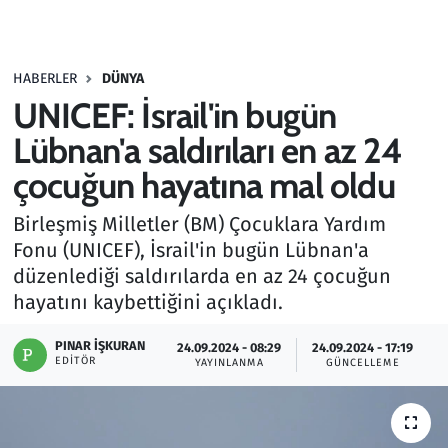
Gündem
HABERLER
DÜNYA
Haber
UNICEF: İsrail'in bugün
Kültür Sanat
Lübnan'a saldırıları en az 24
çocuğun hayatına mal oldu
Kurumsal Haberler
Birleşmiş Milletler (BM) Çocuklara Yardım
Lezzet Durağı
Fonu (UNICEF), İsrail'in bugün Lübnan'a
düzenlediği saldırılarda en az 24 çocuğun
Memur ve Kamu
hayatını kaybettiğini açıkladı.
Otomobil
PINAR İŞKURAN
24.09.2024 - 08:29
24.09.2024 - 17:19
EDITÖR
YAYINLANMA
GÜNCELLEME
Oyun
Ramazan