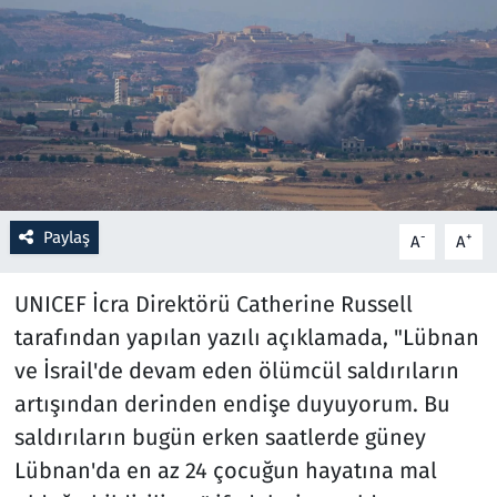
Resmi İlanlar
Rüya Tabirleri
Sağlık
Savunma Sanayi
Paylaş
-
+
A
A
Seçim 2023
UNICEF İcra Direktörü Catherine Russell
Spor
tarafından yapılan yazılı açıklamada, "Lübnan
ve İsrail'de devam eden ölümcül saldırıların
Teknoloji ve Bilim
artışından derinden endişe duyuyorum. Bu
saldırıların bugün erken saatlerde güney
Televizyon
Lübnan'da en az 24 çocuğun hayatına mal