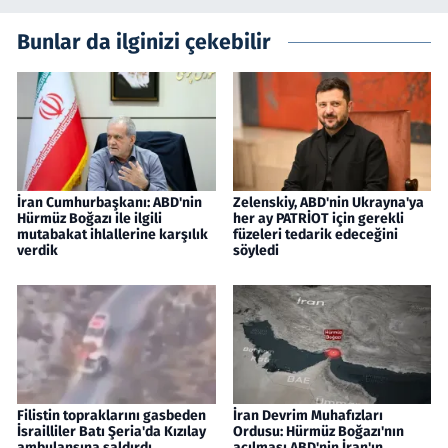
Bunlar da ilginizi çekebilir
İran Cumhurbaşkanı: ABD'nin
Zelenskiy, ABD'nin Ukrayna'ya
Hürmüz Boğazı ile ilgili
her ay PATRİOT için gerekli
mutabakat ihlallerine karşılık
füzeleri tedarik edeceğini
verdik
söyledi
Filistin topraklarını gasbeden
İran Devrim Muhafızları
İsrailliler Batı Şeria'da Kızılay
Ordusu: Hürmüz Boğazı'nın
ambulansına saldırdı
açılması ABD'nin İran'ın