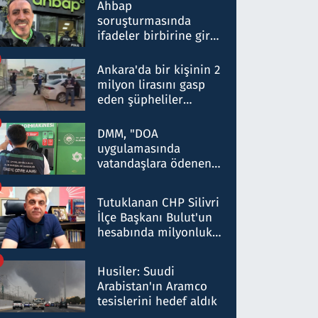
nitelikte olduğunu
Ahbap
belirtti
soruşturmasında
ifadeler birbirine girdi:
Dokuz şüphelinin
ifadelerinden ortaya
Ankara'da bir kişinin 2
çıkan tablo şok etti
milyon lirasını gasp
eden şüpheliler
Kırıkkale'de yakalandı
DMM, "DOA
uygulamasında
vatandaşlara ödenen
iade tutarlarının
düşürüldüğü" iddiasını
Tutuklanan CHP Silivri
yalanladı
İlçe Başkanı Bulut'un
hesabında milyonluk
para trafiğine: Patron
talimat verdi, ben
Husiler: Suudi
gönderdim
Arabistan'ın Aramco
tesislerini hedef aldık