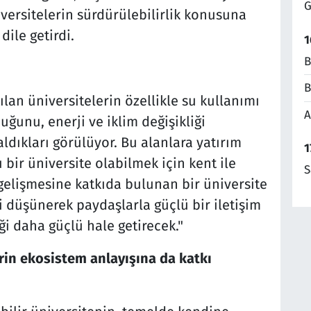
G
versitelerin sürdürülebilirlik konusuna
ile getirdi.
1
B
B
lan üniversitelerin özellikle su kullanımı
A
ğunu, enerji ve iklim değişikliği
ldıkları görülüyor. Bu alanlara yatırım
1
bir üniversite olabilmek için kent ile
S
gelişmesine katkıda bulunan bir üniversite
i düşünerek paydaşlarla güçlü bir iletişim
ği daha güçlü hale getirecek."
rin ekosistem anlayışına da katkı