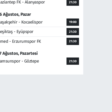
aziantep FK - Alanyaspor
21:30
6 Ağustos, Pazar
aşakşehir - Kocaelispor
19:00
eşiktaş - Eyüpspor
21:30
med - Erzurumspor FK
21:30
7 Ağustos, Pazartesi
amsunspor - Göztepe
21:30