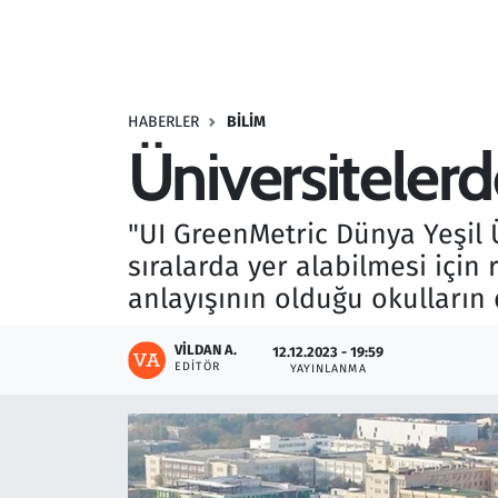
Resmi İlanlar
Rüya Tabirleri
HABERLER
BILIM
Üniversitelerd
Sağlık
Savunma Sanayi
"UI GreenMetric Dünya Yeşil 
sıralarda yer alabilmesi içi
Seçim 2023
anlayışının olduğu okulların 
Spor
VILDAN A.
12.12.2023 - 19:59
EDITÖR
YAYINLANMA
Teknoloji ve Bilim
Televizyon