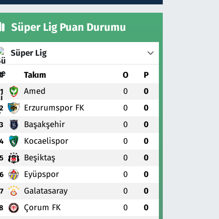
Süper Lig Puan Durumu
Süper Lig
#
Takım
O
P
Amed
0
0
1
Erzurumspor FK
0
0
2
Başakşehir
0
0
3
Kocaelispor
0
0
4
Beşiktaş
0
0
5
Eyüpspor
0
0
6
Galatasaray
0
0
7
Çorum FK
0
0
8