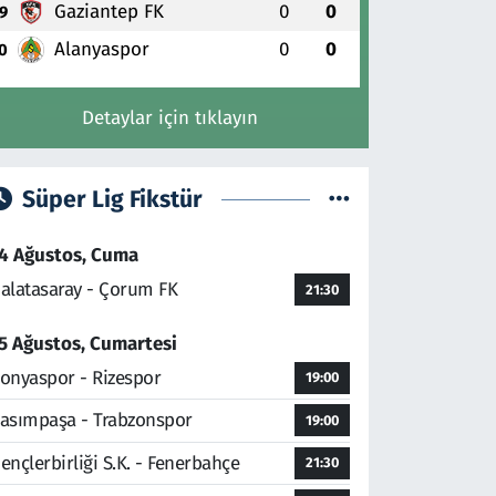
Gaziantep FK
0
0
9
Alanyaspor
0
0
0
Detaylar için tıklayın
Süper Lig Fikstür
4 Ağustos, Cuma
alatasaray - Çorum FK
21:30
5 Ağustos, Cumartesi
onyaspor - Rizespor
19:00
asımpaşa - Trabzonspor
19:00
ençlerbirliği S.K. - Fenerbahçe
21:30