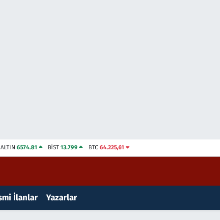
ALTIN
6574.81
BİST
13.799
BTC
64.225,61
mi İlanlar
Yazarlar