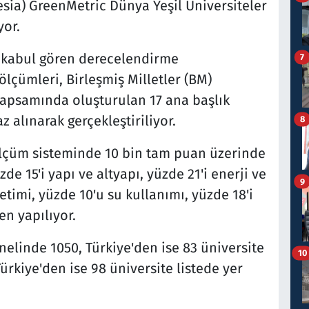
nesia) GreenMetric Dünya Yeşil Üniversiteler
yor.
 kabul gören derecelendirme
7
ölçümleri, Birleşmiş Milletler (BM)
kapsamında oluşturulan 17 ana başlık
z alınarak gerçekleştiriliyor.
8
 ölçüm sisteminde 10 bin tam puan üzerinde
e 15'i yapı ve altyapı, yüzde 21'i enerji ve
9
netimi, yüzde 10'u su kullanımı, yüzde 18'i
en yapılıyor.
linde 1050, Türkiye'den ise 83 üniversite
10
ürkiye'den ise 98 üniversite listede yer