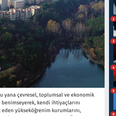
2
3
4
5
bu yana çevresel, toplumsal ve ekonomik
 benimseyerek, kendi ihtiyaçlarını
ik eden yükseköğrenim kurumlarını,
6