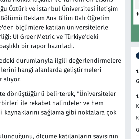
ğu Öztürk ve İstanbul Üniversitesi İletişim
1
ım Bölümü Reklam Ana Bilim Dalı Öğretim
e'den ölçümlere katılan üniversitelerle
rliği: UI GreenMetric ve Türkiye'deki
aşlıklı bir rapor hazırladı.
tedeki durumlarıyla ilgili değerlendirmelere
ilerini hangi alanlarda geliştirmeleri
1
 alıyor.
G
te dönüştüğünü belirterek, "Üniversiteler
1
rbirleri ile rekabet halindeler ve hem
K
kaynaklarını sağlama gibi noktalara çok
K
G
ulunduğunu, ölçüme katılanların sayısının