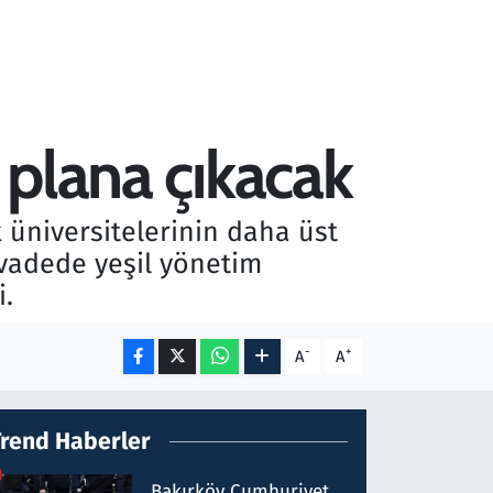
 plana çıkacak
 üniversitelerinin daha üst
 vadede yeşil yönetim
i.
-
+
A
A
Trend Haberler
Bakırköy Cumhuriyet