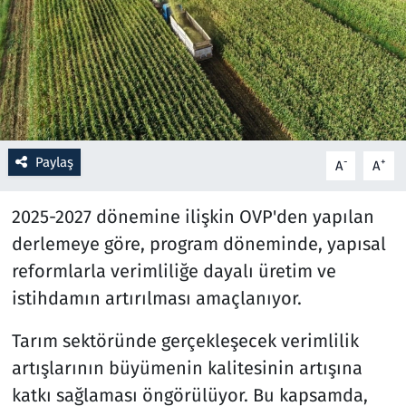
Resmi İlanlar
Rüya Tabirleri
Sağlık
Paylaş
-
+
A
A
Savunma Sanayi
2025-2027 dönemine ilişkin OVP'den yapılan
Seçim 2023
derlemeye göre, program döneminde, yapısal
reformlarla verimliliğe dayalı üretim ve
Spor
istihdamın artırılması amaçlanıyor.
Teknoloji ve Bilim
Tarım sektöründe gerçekleşecek verimlilik
Televizyon
artışlarının büyümenin kalitesinin artışına
katkı sağlaması öngörülüyor. Bu kapsamda,