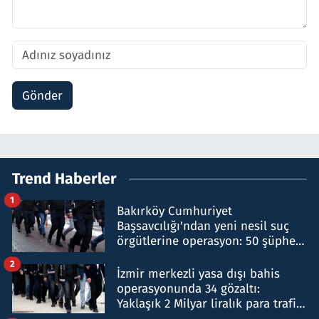
Gönder
Trend Haberler
1
Bakırköy Cumhuriyet
Başsavcılığı'ndan yeni nesil suç
örgütlerine operasyon: 50 şüpheli
hakkında gözaltı kararı
2
İzmir merkezli yasa dışı bahis
operasyonunda 34 gözaltı:
Yaklaşık 2 Milyar liralık para trafiği
tespit edildi