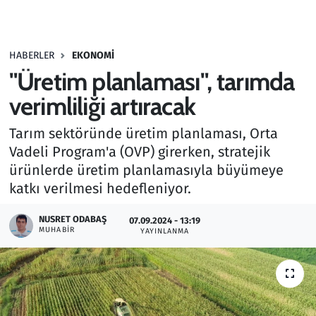
Gündem
HABERLER
EKONOMI
Haber
"Üretim planlaması", tarımda
Kültür Sanat
verimliliği artıracak
Tarım sektöründe üretim planlaması, Orta
Kurumsal Haberler
Vadeli Program'a (OVP) girerken, stratejik
ürünlerde üretim planlamasıyla büyümeye
Lezzet Durağı
katkı verilmesi hedefleniyor.
Memur ve Kamu
NUSRET ODABAŞ
07.09.2024 - 13:19
MUHABIR
YAYINLANMA
Otomobil
Oyun
Ramazan