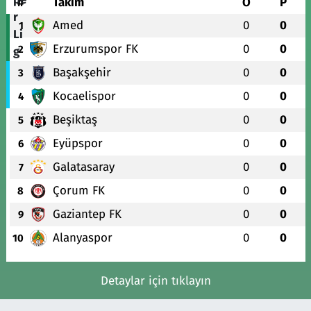
#
Takım
O
P
Amed
0
0
1
Erzurumspor FK
0
0
2
Başakşehir
0
0
3
Kocaelispor
0
0
4
Beşiktaş
0
0
5
Eyüpspor
0
0
6
Galatasaray
0
0
7
Çorum FK
0
0
8
Gaziantep FK
0
0
9
Alanyaspor
0
0
10
Detaylar için tıklayın