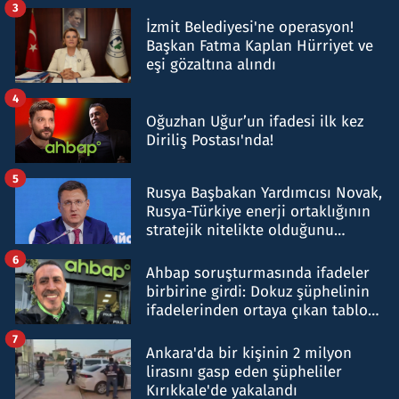
3
İzmit Belediyesi'ne operasyon!
Başkan Fatma Kaplan Hürriyet ve
eşi gözaltına alındı
4
Oğuzhan Uğur’un ifadesi ilk kez
Diriliş Postası'nda!
5
Rusya Başbakan Yardımcısı Novak,
Rusya-Türkiye enerji ortaklığının
stratejik nitelikte olduğunu
belirtti
6
Ahbap soruşturmasında ifadeler
birbirine girdi: Dokuz şüphelinin
ifadelerinden ortaya çıkan tablo
şok etti
7
Ankara'da bir kişinin 2 milyon
lirasını gasp eden şüpheliler
Kırıkkale'de yakalandı