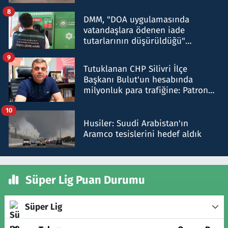
8
DMM, "DOA uygulamasında
vatandaşlara ödenen iade
tutarlarının düşürüldüğü"
iddiasını yalanladı
9
Tutuklanan CHP Silivri İlçe
Başkanı Bulut'un hesabında
milyonluk para trafiğine: Patron
talimat verdi, ben gönderdim
10
Husiler: Suudi Arabistan'ın
Aramco tesislerini hedef aldık
Süper Lig Puan Durumu
Süper Lig