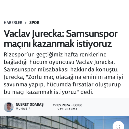
Gündem
HABERLER
SPOR
Haber
Vaclav Jurecka: Samsunspor
Kültür Sanat
maçını kazanmak istiyoruz
Rizespor’un geçtiğimiz hafta renklerine
Kurumsal Haberler
bağladığı hücum oyuncusu Vaclav Jurecka,
Samsunspor müsabakası hakkında konuştu.
Lezzet Durağı
Jurecka, "Zorlu maç olacağına eminim ama iyi
Memur ve Kamu
savunma yapıp, hücumda fırsatlar oluşturup
bu maçı kazanmak istiyoruz" dedi.
Otomobil
NUSRET ODABAŞ
19.09.2024 - 08:08
MUHABIR
YAYINLANMA
Oyun
Ramazan