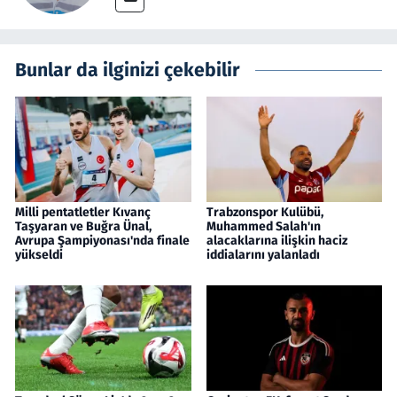
Bunlar da ilginizi çekebilir
Milli pentatletler Kıvanç
Trabzonspor Kulübü,
Taşyaran ve Buğra Ünal,
Muhammed Salah'ın
Avrupa Şampiyonası'nda finale
alacaklarına ilişkin haciz
yükseldi
iddialarını yalanladı