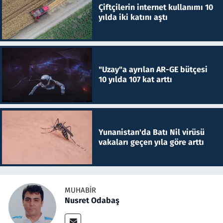
Çiftçilerin internet kullanımı 10
yılda iki katını aştı
"Uzay"a ayrılan AR-GE bütçesi
10 yılda 107 kat arttı
Yunanistan'da Batı Nil virüsü
vakaları geçen yıla göre arttı
MUHABIR
Nusret Odabaş