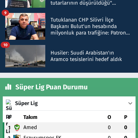
tutarlarının düşürüldüğü"
iddiasını yalanladı
9
Tutuklanan CHP Silivri İlçe
Başkanı Bulut'un hesabında
milyonluk para trafiğine: Patron
talimat verdi, ben gönderdim
10
Husiler: Suudi Arabistan'ın
Aramco tesislerini hedef aldık
Süper Lig Puan Durumu
Süper Lig
#
Takım
O
P
Amed
0
0
1
Erzurumspor FK
0
0
2