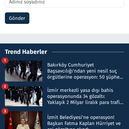
Gönder
Trend Haberler
1
Bakırköy Cumhuriyet
Başsavcılığı'ndan yeni nesil suç
örgütlerine operasyon: 50 şüpheli
hakkında gözaltı kararı
2
İzmir merkezli yasa dışı bahis
operasyonunda 34 gözaltı:
Yaklaşık 2 Milyar liralık para trafiği
tespit edildi
3
İzmit Belediyesi'ne operasyon!
Başkan Fatma Kaplan Hürriyet ve