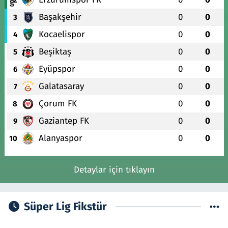
Başakşehir
0
0
3
Kocaelispor
0
0
4
Beşiktaş
0
0
5
Eyüpspor
0
0
6
Galatasaray
0
0
7
Çorum FK
0
0
8
Gaziantep FK
0
0
9
Alanyaspor
0
0
10
Detaylar için tıklayın
Süper Lig Fikstür