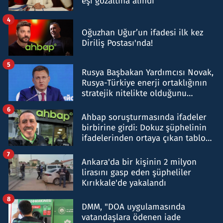
eşi gözaltına alındı
4
Oğuzhan Uğur’un ifadesi ilk kez
Diriliş Postası'nda!
5
Rusya Başbakan Yardımcısı Novak,
Rusya-Türkiye enerji ortaklığının
stratejik nitelikte olduğunu
belirtti
6
Ahbap soruşturmasında ifadeler
birbirine girdi: Dokuz şüphelinin
ifadelerinden ortaya çıkan tablo
şok etti
7
Ankara'da bir kişinin 2 milyon
lirasını gasp eden şüpheliler
Kırıkkale'de yakalandı
8
DMM, "DOA uygulamasında
vatandaşlara ödenen iade