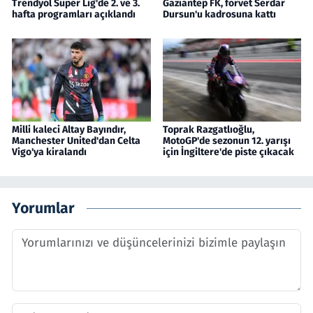
Trendyol Süper Lig'de 2. ve 3.
Gaziantep FK, forvet Serdar
hafta programları açıklandı
Dursun'u kadrosuna kattı
Milli kaleci Altay Bayındır,
Toprak Razgatlıoğlu,
Manchester United'dan Celta
MotoGP'de sezonun 12. yarışı
Vigo'ya kiralandı
için İngiltere'de piste çıkacak
Yorumlar