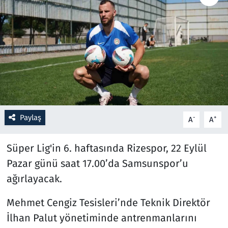
Resmi İlanlar
Rüya Tabirleri
Sağlık
Savunma Sanayi
Paylaş
-
+
A
A
Seçim 2023
Süper Lig'in 6. haftasında Rizespor, 22 Eylül
Spor
Pazar günü saat 17.00’da Samsunspor’u
ağırlayacak.
Teknoloji ve Bilim
Mehmet Cengiz Tesisleri’nde Teknik Direktör
Televizyon
İlhan Palut yönetiminde antrenmanlarını