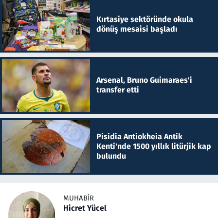
Kırtasiye sektöründe okula
dönüş mesaisi başladı
Arsenal, Bruno Guimaraes'i
transfer etti
Pisidia Antiokheia Antik
Kenti'nde 1500 yıllık litürjik kap
bulundu
MUHABIR
Hicret Yücel