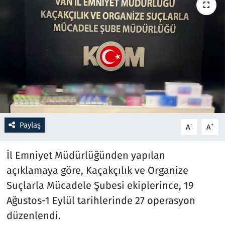
Resmi İlanlar
Rüya Tabirleri
Sağlık
Savunma Sanayi
Paylaş
Seçim 2023
-
+
A
A
Spor
İl Emniyet Müdürlüğünden yapılan
açıklamaya göre, Kaçakçılık ve Organize
Teknoloji ve Bilim
Suçlarla Mücadele Şubesi ekiplerince, 19
Ağustos-1 Eylül tarihlerinde 27 operasyon
Televizyon
düzenlendi.