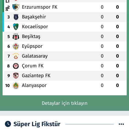
Erzurumspor FK
0
0
2
Başakşehir
0
0
3
Kocaelispor
0
0
4
Beşiktaş
0
0
5
Eyüpspor
0
0
6
Galatasaray
0
0
7
Çorum FK
0
0
8
Gaziantep FK
0
0
9
Alanyaspor
0
0
10
Detaylar için tıklayın
Süper Lig Fikstür