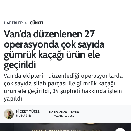
Gündem
HABERLER
GÜNCEL
Haber
Van'da düzenlenen 27
Kültür Sanat
operasyonda çok sayıda
gümrük kaçağı ürün ele
Kurumsal Haberler
geçirildi
Lezzet Durağı
Van'da ekiplerin düzenlediği operasyonlarda
çok sayıda silah parçası ile gümrük kaçağı
Memur ve Kamu
ürün ele geçirildi, 34 şüpheli hakkında işlem
yapıldı.
Otomobil
HICRET YÜCEL
02.09.2024 - 18:04
Oyun
MUHABIR
YAYINLANMA
Ramazan