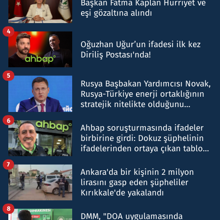
Başkan Fatma Kaplan Hürriyet ve
eşi gözaltına alındı
4
Oğuzhan Uğur’un ifadesi ilk kez
Diriliş Postası'nda!
5
Rusya Başbakan Yardımcısı Novak,
Rusya-Türkiye enerji ortaklığının
stratejik nitelikte olduğunu
belirtti
6
Ahbap soruşturmasında ifadeler
birbirine girdi: Dokuz şüphelinin
ifadelerinden ortaya çıkan tablo
şok etti
7
Ankara'da bir kişinin 2 milyon
lirasını gasp eden şüpheliler
Kırıkkale'de yakalandı
8
DMM, "DOA uygulamasında