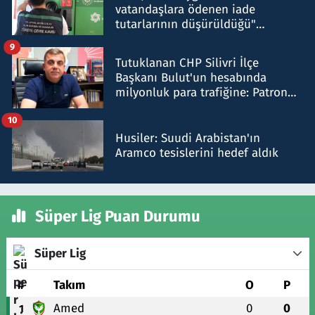
vatandaşlara ödenen iade
tutarlarının düşürüldüğü"
iddiasını yalanladı
9
Tutuklanan CHP Silivri İlçe
Başkanı Bulut'un hesabında
milyonluk para trafiğine: Patron
talimat verdi, ben gönderdim
10
Husiler: Suudi Arabistan'ın
Aramco tesislerini hedef aldık
Süper Lig Puan Durumu
Süper Lig
#
Takım
O
P
Amed
0
0
1