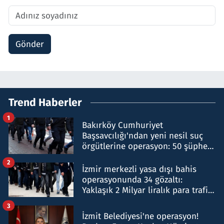
Gönder
Trend Haberler
1
Bakırköy Cumhuriyet
Başsavcılığı'ndan yeni nesil suç
örgütlerine operasyon: 50 şüpheli
hakkında gözaltı kararı
2
İzmir merkezli yasa dışı bahis
operasyonunda 34 gözaltı:
Yaklaşık 2 Milyar liralık para trafiği
tespit edildi
3
İzmit Belediyesi'ne operasyon!