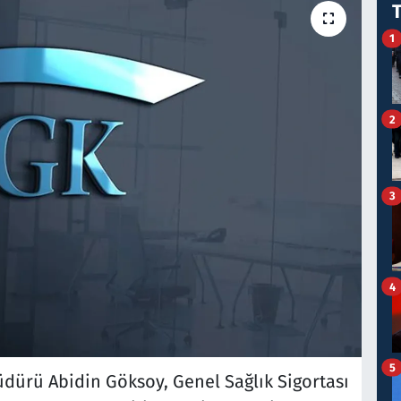
1
2
3
4
5
dürü Abidin Göksoy, Genel Sağlık Sigortası