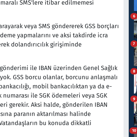
numaralı SMS'lere itibar edilmemesi
6
ı arayarak veya SMS göndererek GSS borçları
deme yapmalarını ve aksi takdirde icra
erek dolandırıcılık girişiminde
7
önderimi ile IBAN üzerinden Genel Sağlık
8
yok. GSS borcu olanlar, borcunu anlaşmalı
ankacılığı, mobil bankacılıktan ya da e-
ik numarası ile SGK ödemeleri veya SGK
9
ri gerekir. Aksi halde, gönderilen IBAN
ına paranın aktarılması halinde
 Vatandaşların bu konuda dikkatli
10