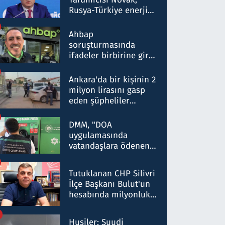
Rusya-Türkiye enerji
ortaklığının stratejik
nitelikte olduğunu
Ahbap
belirtti
soruşturmasında
ifadeler birbirine girdi:
Dokuz şüphelinin
ifadelerinden ortaya
Ankara'da bir kişinin 2
çıkan tablo şok etti
milyon lirasını gasp
eden şüpheliler
Kırıkkale'de yakalandı
DMM, "DOA
uygulamasında
vatandaşlara ödenen
iade tutarlarının
düşürüldüğü" iddiasını
Tutuklanan CHP Silivri
yalanladı
İlçe Başkanı Bulut'un
hesabında milyonluk
para trafiğine: Patron
talimat verdi, ben
Husiler: Suudi