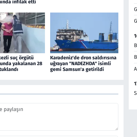
nında infilak etti
G
G
1
B
B
ezli suç örgütü
Karadeniz'de dron saldırısına
unda yakalanan 28
uğrayan "NADEZHDA" isimli
A
tuklandı
gemi Samsun'a getirildi
1
S