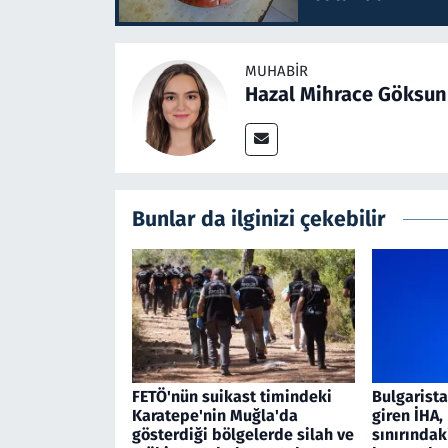
MUHABIR
Hazal Mihrace Göksun
Bunlar da ilginizi çekebilir
FETÖ'nün suikast timindeki
Bulgarist
Karatepe'nin Muğla'da
giren İHA
gösterdiği bölgelerde silah ve
sınırındak