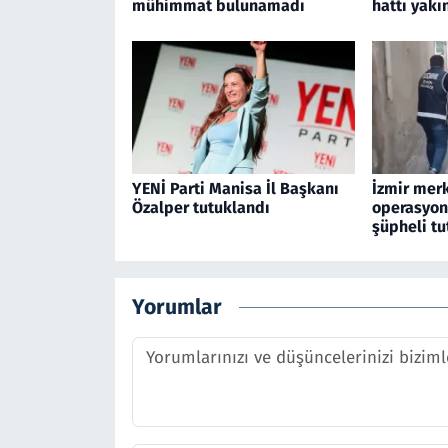
mühimmat bulunamadı
hattı yakı
YENİ Parti Manisa İl Başkanı
İzmir merk
Özalper tutuklandı
operasyon
şüpheli tu
Yorumlar