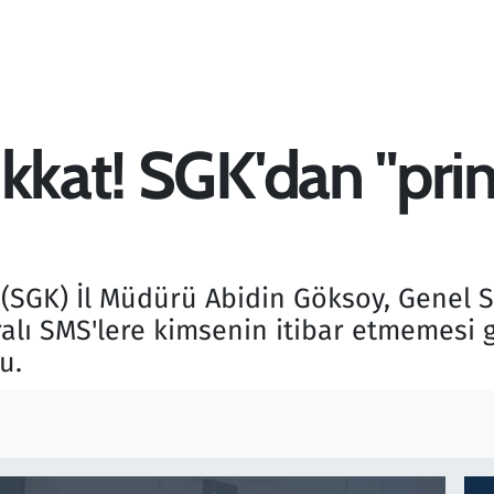
ikkat! SGK'dan "pri
SGK) İl Müdürü Abidin Göksoy, Genel Sa
ralı SMS'lere kimsenin itibar etmemesi 
u.