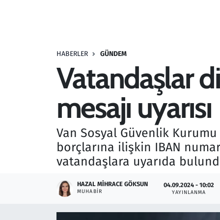
Resmi İlanlar
Rüya Tabirleri
HABERLER
GÜNDEM
Vatandaşlar d
Sağlık
mesajı uyarısı
Savunma Sanayi
Seçim 2023
Van Sosyal Güvenlik Kurumu (
borçlarına ilişkin IBAN numa
Spor
vatandaşlara uyarıda bulund
Teknoloji ve Bilim
HAZAL MIHRACE GÖKSUN
04.09.2024 - 10:02
MUHABIR
YAYINLANMA
Televizyon