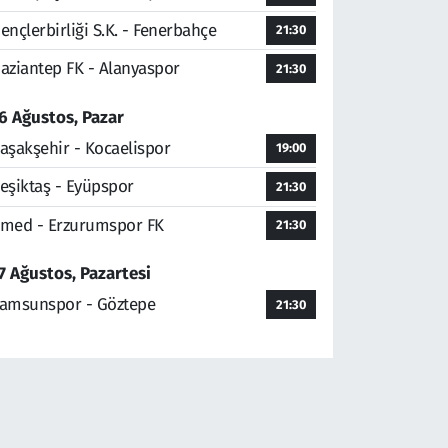
ençlerbirliği S.K. - Fenerbahçe
21:30
aziantep FK - Alanyaspor
21:30
6 Ağustos, Pazar
aşakşehir - Kocaelispor
19:00
eşiktaş - Eyüpspor
21:30
med - Erzurumspor FK
21:30
7 Ağustos, Pazartesi
amsunspor - Göztepe
21:30