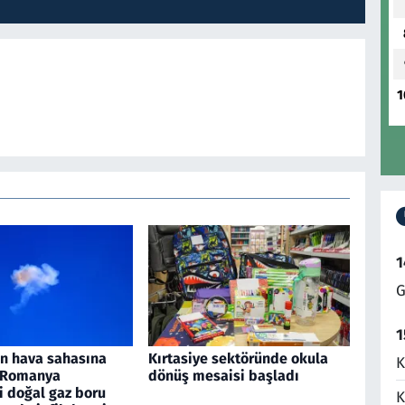
1
1
G
1
an hava sahasına
Kırtasiye sektöründe okula
K
, Romanya
dönüş mesaisi başladı
i doğal gaz boru
K