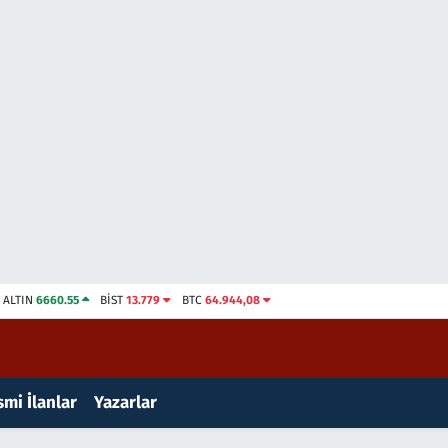
ALTIN
6660.55
BİST
13.779
BTC
64.944,08
mi İlanlar
Yazarlar