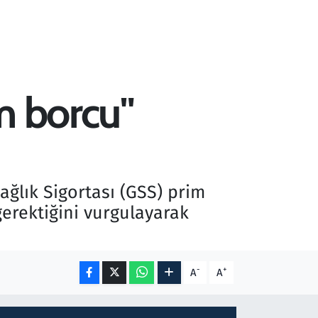
m borcu"
ğlık Sigortası (GSS) prim
gerektiğini vurgulayarak
-
+
A
A