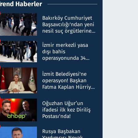
Trend Haberler
Bakırköy Cumhuriyet
Başsavcılığı'ndan yeni
nesil suç örgütlerine
operasyon: 50 şüpheli
hakkında gözaltı kararı
İzmir merkezli yasa
dışı bahis
operasyonunda 34
gözaltı: Yaklaşık 2
Milyar liralık para
İzmit Belediyesi'ne
trafiği tespit edildi
operasyon! Başkan
Fatma Kaplan Hürriyet
ve eşi gözaltına alındı
Oğuzhan Uğur’un
ifadesi ilk kez Diriliş
Postası'nda!
Rusya Başbakan
Yardımcısı Novak,