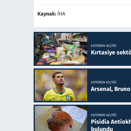
Kaynak:
İHA
EDITÖRÜN SEÇTIĞI
Kırtasiye sekt
EDITÖRÜN SEÇTIĞI
Arsenal, Bruno 
EDITÖRÜN SEÇTIĞI
Pisidia Antiokh
bulundu