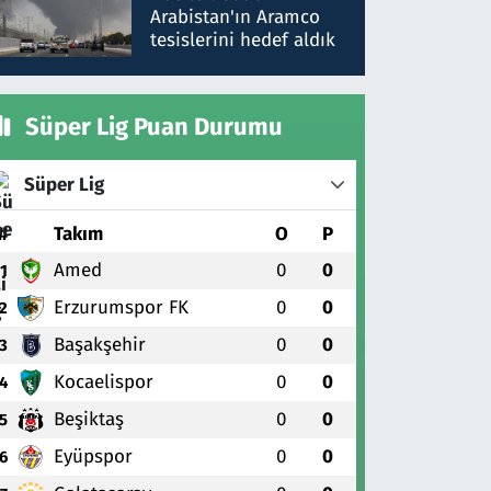
gönderdim
Arabistan'ın Aramco
tesislerini hedef aldık
Süper Lig Puan Durumu
Süper Lig
#
Takım
O
P
Amed
0
0
1
Erzurumspor FK
0
0
2
Başakşehir
0
0
3
Kocaelispor
0
0
4
Beşiktaş
0
0
5
Eyüpspor
0
0
6