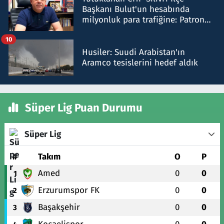
Başkanı Bulut'un hesabında
milyonluk para trafiğine: Patron
talimat verdi, ben gönderdim
10
Husiler: Suudi Arabistan'ın
Aramco tesislerini hedef aldık
Süper Lig Puan Durumu
Süper Lig
#
Takım
O
P
Amed
0
0
1
Erzurumspor FK
0
0
2
Başakşehir
0
0
3