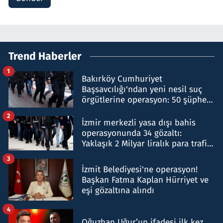
Trend Haberler
1
Bakırköy Cumhuriyet
Başsavcılığı'ndan yeni nesil suç
örgütlerine operasyon: 50 şüpheli
hakkında gözaltı kararı
2
İzmir merkezli yasa dışı bahis
operasyonunda 34 gözaltı:
Yaklaşık 2 Milyar liralık para trafiği
tespit edildi
3
İzmit Belediyesi'ne operasyon!
Başkan Fatma Kaplan Hürriyet ve
eşi gözaltına alındı
4
Oğuzhan Uğur’un ifadesi ilk kez