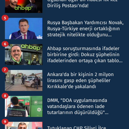
Diriliş Postası'nda!
5
Rusya Başbakan Yardımcısı Novak,
Rusya-Türkiye enerji ortaklığının
stratejik nitelikte olduğunu
belirtti
6
Ahbap soruşturmasında ifadeler
birbirine girdi: Dokuz şüphelinin
ifadelerinden ortaya çıkan tablo
şok etti
7
Ankara'da bir kişinin 2 milyon
lirasını gasp eden şüpheliler
Kırıkkale'de yakalandı
8
DMM, "DOA uygulamasında
vatandaşlara ödenen iade
tutarlarının düşürüldüğü"
iddiasını yalanladı
9
Tutuklanan CHP Silivri İlçe