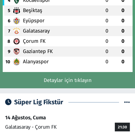
Kocaelispor
0
0
4
Beşiktaş
0
0
5
Eyüpspor
0
0
6
Galatasaray
0
0
7
Çorum FK
0
0
8
Gaziantep FK
0
0
9
Alanyaspor
0
0
10
Detaylar için tıklayın
Süper Lig Fikstür
14 Ağustos, Cuma
Galatasaray - Çorum FK
21:30