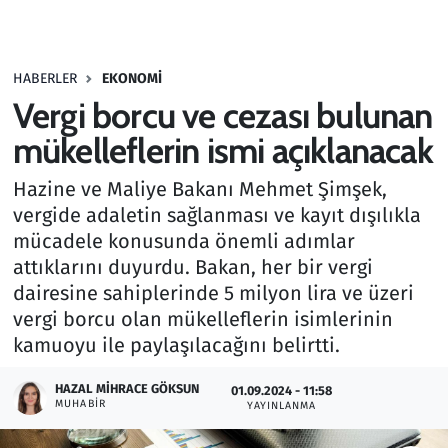
Gündem
HABERLER
EKONOMI
Haber
Vergi borcu ve cezası bulunan
Kültür Sanat
mükelleflerin ismi açıklanacak
Hazine ve Maliye Bakanı Mehmet Şimşek,
Kurumsal Haberler
vergide adaletin sağlanması ve kayıt dışılıkla
mücadele konusunda önemli adımlar
Lezzet Durağı
attıklarını duyurdu. Bakan, her bir vergi
Memur ve Kamu
dairesine sahiplerinde 5 milyon lira ve üzeri
vergi borcu olan mükelleflerin isimlerinin
Otomobil
kamuoyu ile paylaşılacağını belirtti.
HAZAL MIHRACE GÖKSUN
Oyun
01.09.2024 - 11:58
MUHABIR
YAYINLANMA
Ramazan