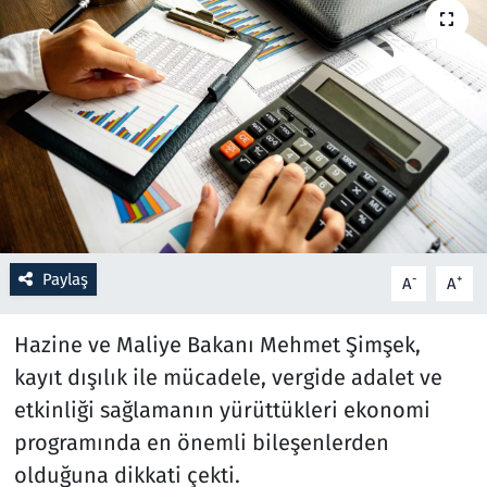
Resmi İlanlar
Rüya Tabirleri
Sağlık
Savunma Sanayi
Seçim 2023
Paylaş
-
+
A
A
Spor
Hazine ve Maliye Bakanı Mehmet Şimşek,
kayıt dışılık ile mücadele, vergide adalet ve
Teknoloji ve Bilim
etkinliği sağlamanın yürüttükleri ekonomi
Televizyon
programında en önemli bileşenlerden
olduğuna dikkati çekti.