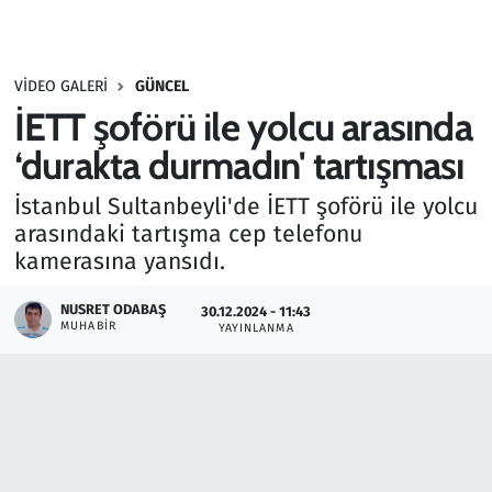
Gündem
VIDEO GALERI
GÜNCEL
Haber
İETT şoförü ile yolcu arasında
Kültür Sanat
‘durakta durmadın' tartışması
İstanbul Sultanbeyli'de İETT şoförü ile yolcu
Kurumsal Haberler
arasındaki tartışma cep telefonu
kamerasına yansıdı.
Lezzet Durağı
NUSRET ODABAŞ
30.12.2024 - 11:43
Memur ve Kamu
MUHABIR
YAYINLANMA
Otomobil
Oyun
Ramazan