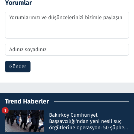
Yorumlar
Gönder
Trend Haberler
1
Bakırköy Cumhuriyet
Başsavcılığı'ndan yeni nesil suç
örgütlerine operasyon: 50 şüpheli
hakkında gözaltı kararı