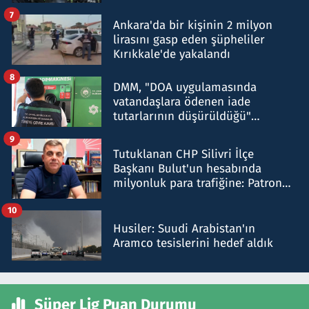
şok etti
7
Ankara'da bir kişinin 2 milyon
lirasını gasp eden şüpheliler
Kırıkkale'de yakalandı
8
DMM, "DOA uygulamasında
vatandaşlara ödenen iade
tutarlarının düşürüldüğü"
iddiasını yalanladı
9
Tutuklanan CHP Silivri İlçe
Başkanı Bulut'un hesabında
milyonluk para trafiğine: Patron
talimat verdi, ben gönderdim
10
Husiler: Suudi Arabistan'ın
Aramco tesislerini hedef aldık
Süper Lig Puan Durumu