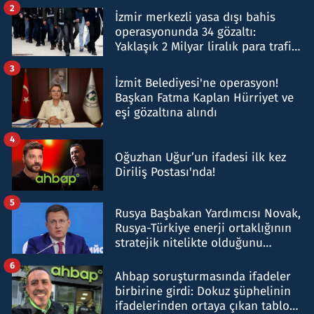
2
İzmir merkezli yasa dışı bahis
operasyonunda 34 gözaltı:
Yaklaşık 2 Milyar liralık para trafiği
tespit edildi
3
İzmit Belediyesi'ne operasyon!
Başkan Fatma Kaplan Hürriyet ve
eşi gözaltına alındı
4
Oğuzhan Uğur’un ifadesi ilk kez
Diriliş Postası'nda!
5
Rusya Başbakan Yardımcısı Novak,
Rusya-Türkiye enerji ortaklığının
stratejik nitelikte olduğunu
belirtti
6
Ahbap soruşturmasında ifadeler
birbirine girdi: Dokuz şüphelinin
ifadelerinden ortaya çıkan tablo