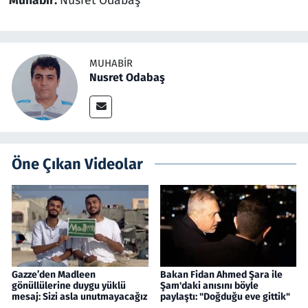
Muhabir:
Nusret Odabaş
MUHABIR
Nusret Odabaş
Öne Çıkan Videolar
Gazze’den Madleen
Bakan Fidan Ahmed Şara ile
gönüllülerine duygu yüklü
Şam'daki anısını böyle
mesaj: Sizi asla unutmayacağız
paylaştı: "Doğduğu eve gittik"