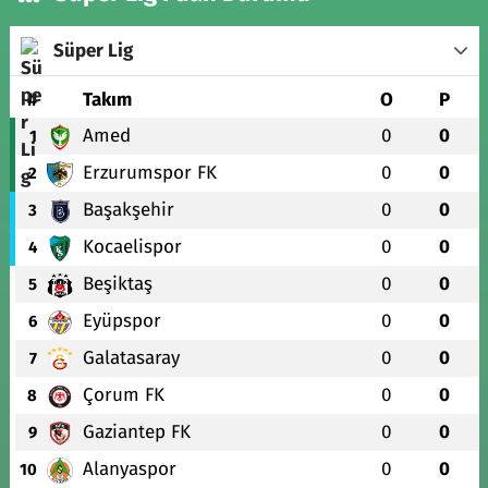
Süper Lig
#
Takım
O
P
Amed
0
0
1
Erzurumspor FK
0
0
2
Başakşehir
0
0
3
Kocaelispor
0
0
4
Beşiktaş
0
0
5
Eyüpspor
0
0
6
Galatasaray
0
0
7
Çorum FK
0
0
8
Gaziantep FK
0
0
9
Alanyaspor
0
0
10