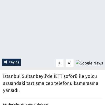
Resmi İlanlar
Rüya Tabirleri
Sağlık
Savunma Sanayi
Seçim 2023
Paylaş
-
+
A
A
Spor
İstanbul Sultanbeyli'de İETT şoförü ile yolcu
Teknoloji ve Bilim
arasındaki tartışma cep telefonu kamerasına
yansıdı.
Televizyon