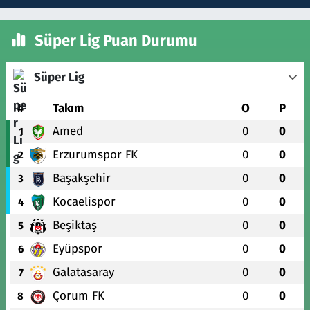
Süper Lig Puan Durumu
Süper Lig
#
Takım
O
P
Amed
0
0
1
Erzurumspor FK
0
0
2
Başakşehir
0
0
3
Kocaelispor
0
0
4
Beşiktaş
0
0
5
Eyüpspor
0
0
6
Galatasaray
0
0
7
Çorum FK
0
0
8