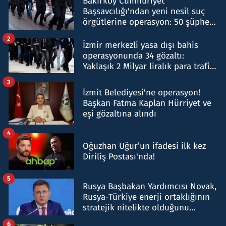
Bakırköy Cumhuriyet
Başsavcılığı'ndan yeni nesil suç
örgütlerine operasyon: 50 şüpheli
hakkında gözaltı kararı
2
İzmir merkezli yasa dışı bahis
operasyonunda 34 gözaltı:
Yaklaşık 2 Milyar liralık para trafiği
tespit edildi
3
İzmit Belediyesi'ne operasyon!
Başkan Fatma Kaplan Hürriyet ve
eşi gözaltına alındı
4
Oğuzhan Uğur’un ifadesi ilk kez
Diriliş Postası'nda!
5
Rusya Başbakan Yardımcısı Novak,
Rusya-Türkiye enerji ortaklığının
stratejik nitelikte olduğunu
belirtti
6