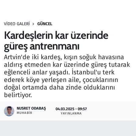
Gündem
VIDEO GALERI
GÜNCEL
Haber
Kardeşlerin kar üzerinde
Kültür Sanat
güreş antrenmanı
Artvin'de iki kardeş, kışın soğuk havasına
Kurumsal Haberler
aldırış etmeden kar üzerinde güreş tutarak
eğlenceli anlar yaşadı. İstanbul'u terk
Lezzet Durağı
ederek köye yerleşen aile, çocuklarının
doğal ortamda daha zinde olduklarını
Memur ve Kamu
belirtiyor.
Otomobil
NUSRET ODABAŞ
04.03.2025 - 09:57
MUHABIR
YAYINLANMA
Oyun
Ramazan