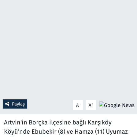
Resmi İlanlar
Rüya Tabirleri
Sağlık
Savunma Sanayi
Seçim 2023
Spor
Paylaş
-
+
A
A
Teknoloji ve Bilim
Artvin'in Borçka ilçesine bağlı Karşıköy
Televizyon
Köyü'nde Ebubekir (8) ve Hamza (11) Uyumaz