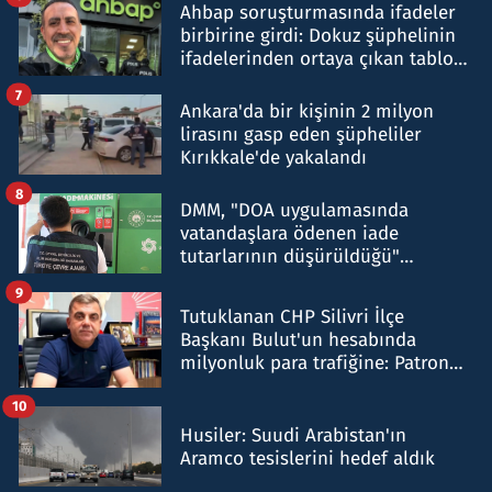
Ahbap soruşturmasında ifadeler
birbirine girdi: Dokuz şüphelinin
ifadelerinden ortaya çıkan tablo
şok etti
7
Ankara'da bir kişinin 2 milyon
lirasını gasp eden şüpheliler
Kırıkkale'de yakalandı
8
DMM, "DOA uygulamasında
vatandaşlara ödenen iade
tutarlarının düşürüldüğü"
iddiasını yalanladı
9
Tutuklanan CHP Silivri İlçe
Başkanı Bulut'un hesabında
milyonluk para trafiğine: Patron
talimat verdi, ben gönderdim
10
Husiler: Suudi Arabistan'ın
Aramco tesislerini hedef aldık