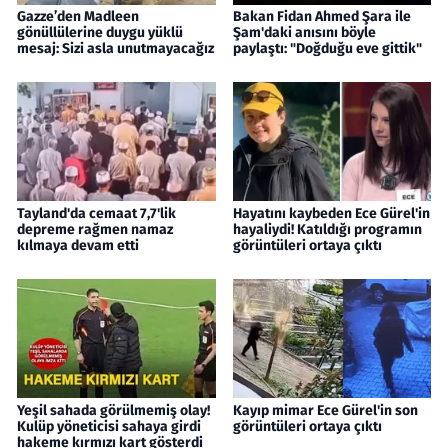
Gazze’den Madleen
Bakan Fidan Ahmed Şara ile
gönüllülerine duygu yüklü
Şam'daki anısını böyle
mesaj: Sizi asla unutmayacağız
paylaştı: "Doğduğu eve gittik"
Tayland'da cemaat 7,7'lik
Hayatını kaybeden Ece Gürel'in
depreme rağmen namaz
hayaliydi! Katıldığı programın
kılmaya devam etti
görüntüleri ortaya çıktı
Yeşil sahada görülmemiş olay!
Kayıp mimar Ece Gürel'in son
Kulüp yöneticisi sahaya girdi
görüntüleri ortaya çıktı
hakeme kırmızı kart gösterdi