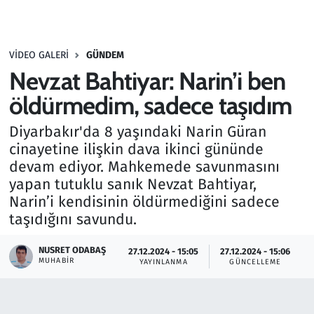
Gündem
VIDEO GALERI
GÜNDEM
Haber
Nevzat Bahtiyar: Narin’i ben
Kültür Sanat
öldürmedim, sadece taşıdım
Diyarbakır'da 8 yaşındaki Narin Güran
Kurumsal Haberler
cinayetine ilişkin dava ikinci gününde
devam ediyor. Mahkemede savunmasını
Lezzet Durağı
yapan tutuklu sanık Nevzat Bahtiyar,
Narin’i kendisinin öldürmediğini sadece
Memur ve Kamu
taşıdığını savundu.
Otomobil
NUSRET ODABAŞ
27.12.2024 - 15:05
27.12.2024 - 15:06
MUHABIR
YAYINLANMA
GÜNCELLEME
Oyun
Ramazan