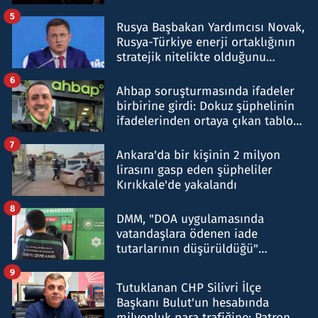
5
Rusya Başbakan Yardımcısı Novak,
Rusya-Türkiye enerji ortaklığının
stratejik nitelikte olduğunu
belirtti
6
Ahbap soruşturmasında ifadeler
birbirine girdi: Dokuz şüphelinin
ifadelerinden ortaya çıkan tablo
şok etti
7
Ankara'da bir kişinin 2 milyon
lirasını gasp eden şüpheliler
Kırıkkale'de yakalandı
8
DMM, "DOA uygulamasında
vatandaşlara ödenen iade
tutarlarının düşürüldüğü"
iddiasını yalanladı
9
Tutuklanan CHP Silivri İlçe
Başkanı Bulut'un hesabında
milyonluk para trafiğine: Patron