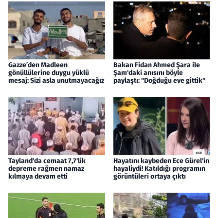
Gazze’den Madleen
Bakan Fidan Ahmed Şara ile
gönüllülerine duygu yüklü
Şam'daki anısını böyle
mesaj: Sizi asla unutmayacağız
paylaştı: "Doğduğu eve gittik"
Tayland'da cemaat 7,7'lik
Hayatını kaybeden Ece Gürel'in
depreme rağmen namaz
hayaliydi! Katıldığı programın
kılmaya devam etti
görüntüleri ortaya çıktı