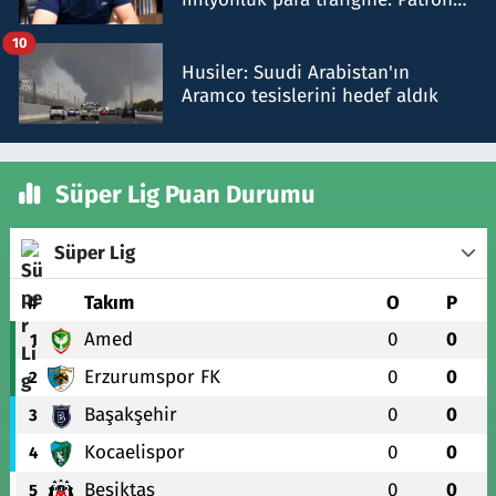
talimat verdi, ben gönderdim
10
Husiler: Suudi Arabistan'ın
Aramco tesislerini hedef aldık
Süper Lig Puan Durumu
Süper Lig
#
Takım
O
P
Amed
0
0
1
Erzurumspor FK
0
0
2
Başakşehir
0
0
3
Kocaelispor
0
0
4
Beşiktaş
0
0
5