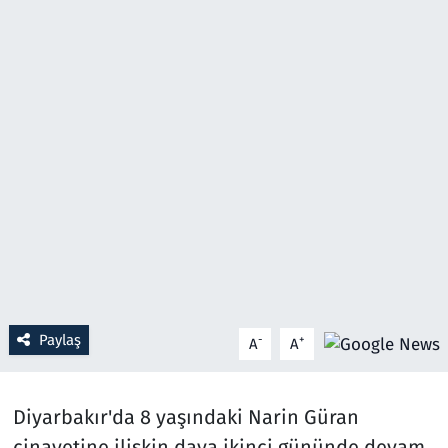
Resmi İlanlar
Rüya Tabirleri
Sağlık
Savunma Sanayi
Seçim 2023
Spor
Paylaş
-
+
A
A
Teknoloji ve Bilim
Televizyon
Diyarbakır'da 8 yaşındaki Narin Güran
cinayetine ilişkin dava ikinci gününde devam