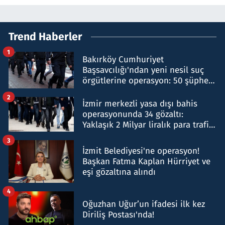
Trend Haberler
1
Bakırköy Cumhuriyet
Başsavcılığı'ndan yeni nesil suç
örgütlerine operasyon: 50 şüpheli
hakkında gözaltı kararı
2
İzmir merkezli yasa dışı bahis
operasyonunda 34 gözaltı:
Yaklaşık 2 Milyar liralık para trafiği
tespit edildi
3
İzmit Belediyesi'ne operasyon!
Başkan Fatma Kaplan Hürriyet ve
eşi gözaltına alındı
4
Oğuzhan Uğur’un ifadesi ilk kez
Diriliş Postası'nda!