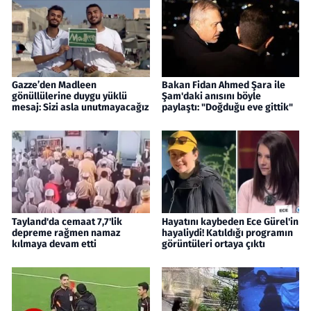
Gazze’den Madleen
Bakan Fidan Ahmed Şara ile
gönüllülerine duygu yüklü
Şam'daki anısını böyle
mesaj: Sizi asla unutmayacağız
paylaştı: "Doğduğu eve gittik"
Tayland'da cemaat 7,7'lik
Hayatını kaybeden Ece Gürel'in
depreme rağmen namaz
hayaliydi! Katıldığı programın
kılmaya devam etti
görüntüleri ortaya çıktı