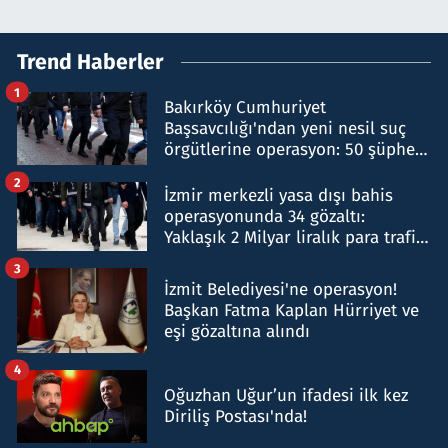
Trend Haberler
1
Bakırköy Cumhuriyet
Başsavcılığı'ndan yeni nesil suç
örgütlerine operasyon: 50 şüpheli
hakkında gözaltı kararı
2
İzmir merkezli yasa dışı bahis
operasyonunda 34 gözaltı:
Yaklaşık 2 Milyar liralık para trafiği
tespit edildi
3
İzmit Belediyesi'ne operasyon!
Başkan Fatma Kaplan Hürriyet ve
eşi gözaltına alındı
4
Oğuzhan Uğur’un ifadesi ilk kez
Diriliş Postası'nda!