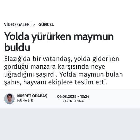
Gündem
VIDEO GALERI
GÜNCEL
Haber
Yolda yürürken maymun
Kültür Sanat
buldu
Elazığ'da bir vatandaş, yolda giderken
Kurumsal Haberler
gördüğü manzara karşısında neye
uğradığını şaşırdı. Yolda maymun bulan
Lezzet Durağı
şahıs, hayvanı ekiplere teslim etti.
Memur ve Kamu
NUSRET ODABAŞ
06.03.2025 - 13:24
MUHABIR
YAYINLANMA
Otomobil
Oyun
Ramazan