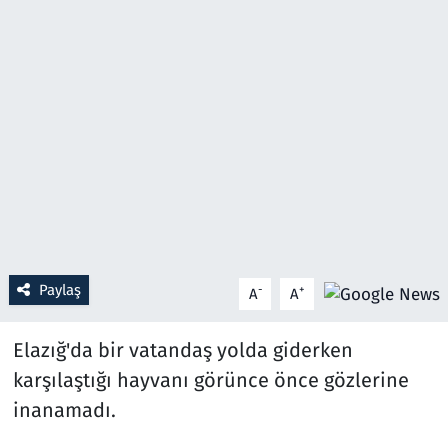
Resmi İlanlar
Rüya Tabirleri
Sağlık
Savunma Sanayi
Seçim 2023
Paylaş
-
+
A
A
Spor
Elazığ'da bir vatandaş yolda giderken
Teknoloji ve Bilim
karşılaştığı hayvanı görünce önce gözlerine
Televizyon
inanamadı.