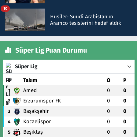
talimat verdi, ben gönderdim
10
Husiler: Suudi Arabistan'ın
Aramco tesislerini hedef aldık
Süper Lig Puan Durumu
Süper Lig
#
Takım
O
P
Amed
0
0
1
Erzurumspor FK
0
0
2
Başakşehir
0
0
3
Kocaelispor
0
0
4
Beşiktaş
0
0
5