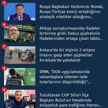
5
Rusya Başbakan Yardımcısı Novak,
Rusya-Türkiye enerji ortaklığının
stratejik nitelikte olduğunu
belirtti
6
Ahbap soruşturmasında ifadeler
birbirine girdi: Dokuz şüphelinin
ifadelerinden ortaya çıkan tablo
şok etti
7
Ankara'da bir kişinin 2 milyon
lirasını gasp eden şüpheliler
Kırıkkale'de yakalandı
8
DMM, "DOA uygulamasında
vatandaşlara ödenen iade
tutarlarının düşürüldüğü"
iddiasını yalanladı
9
Tutuklanan CHP Silivri İlçe
Başkanı Bulut'un hesabında
milyonluk para trafiğine: Patron