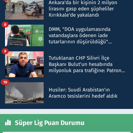
Ankara'da bir kişinin 2 milyon
lirasını gasp eden şüpheliler
Kırıkkale'de yakalandı
8
DMM, "DOA uygulamasında
vatandaşlara ödenen iade
tutarlarının düşürüldüğü"
iddiasını yalanladı
9
Tutuklanan CHP Silivri İlçe
Başkanı Bulut'un hesabında
milyonluk para trafiğine: Patron
talimat verdi, ben gönderdim
10
Husiler: Suudi Arabistan'ın
Aramco tesislerini hedef aldık
Süper Lig Puan Durumu