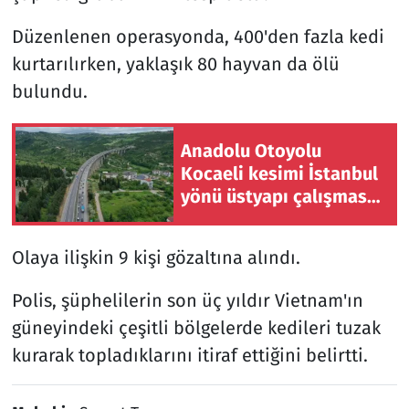
Düzenlenen operasyonda, 400'den fazla kedi
kurtarılırken, yaklaşık 80 hayvan da ölü
bulundu.
Anadolu Otoyolu
Kocaeli kesimi İstanbul
yönü üstyapı çalışması
için trafiğe kapatılacak
Olaya ilişkin 9 kişi gözaltına alındı.
Polis, şüphelilerin son üç yıldır Vietnam'ın
güneyindeki çeşitli bölgelerde kedileri tuzak
kurarak topladıklarını itiraf ettiğini belirtti.