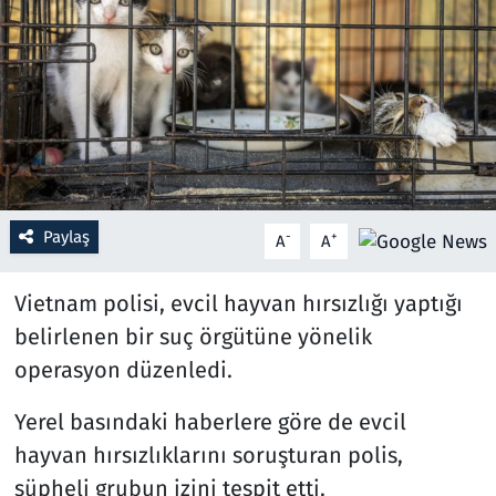
Resmi İlanlar
Rüya Tabirleri
Sağlık
Savunma Sanayi
Paylaş
-
+
A
A
Seçim 2023
Vietnam polisi, evcil hayvan hırsızlığı yaptığı
Spor
belirlenen bir suç örgütüne yönelik
operasyon düzenledi.
Teknoloji ve Bilim
Yerel basındaki haberlere göre de evcil
Televizyon
hayvan hırsızlıklarını soruşturan polis,
şüpheli grubun izini tespit etti.