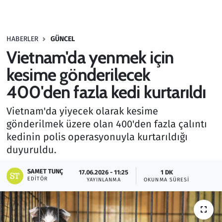
Gündem
HABERLER
GÜNCEL
Haber
Vietnam'da yenmek için
Kültür Sanat
kesime gönderilecek
400'den fazla kedi kurtarıldı
Kurumsal Haberler
Vietnam'da yiyecek olarak kesime
Lezzet Durağı
gönderilmek üzere olan 400'den fazla çalıntı
kedinin polis operasyonuyla kurtarıldığı
Memur ve Kamu
duyuruldu.
Otomobil
SAMET TUNÇ
17.06.2026 - 11:25
1 DK
EDITÖR
YAYINLANMA
OKUNMA SÜRESI
Oyun
Ramazan