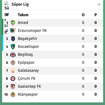
Süper Lig
#
Takım
O
P
Amed
0
0
1
Erzurumspor FK
0
0
2
Başakşehir
0
0
3
Kocaelispor
0
0
4
Beşiktaş
0
0
5
Eyüpspor
0
0
6
Galatasaray
0
0
7
Çorum FK
0
0
8
Gaziantep FK
0
0
9
Alanyaspor
0
0
10