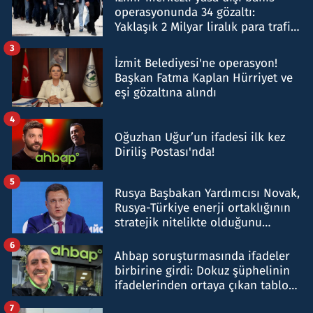
operasyonunda 34 gözaltı:
Yaklaşık 2 Milyar liralık para trafiği
tespit edildi
3
İzmit Belediyesi'ne operasyon!
Başkan Fatma Kaplan Hürriyet ve
eşi gözaltına alındı
4
Oğuzhan Uğur’un ifadesi ilk kez
Diriliş Postası'nda!
5
Rusya Başbakan Yardımcısı Novak,
Rusya-Türkiye enerji ortaklığının
stratejik nitelikte olduğunu
belirtti
6
Ahbap soruşturmasında ifadeler
birbirine girdi: Dokuz şüphelinin
ifadelerinden ortaya çıkan tablo
şok etti
7