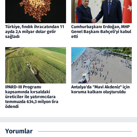
Türkiye, fındık ihracatından 11
Cumhurbaşkanı Erdoğan, MHP
ayda 2,4 milyar dolar gelir
Genel Başkanı Bahçeli'yi kabul
sağladı
etti
IPARD-III Programı
Antalya'da "Mavi Akdeniz" için
kapsamında kırsaldaki
koruma kalkanı oluşturuldu
üreticiler ile yatırımcılara
temmuzda 634,3 milyon lira
ödendi
Yorumlar