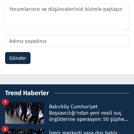
Gönder
Trend Haberler
1
Bakırköy Cumhuriyet
Başsavcılığı'ndan yeni nesil suç
örgütlerine operasyon: 50 şüpheli
hakkında gözaltı kararı
2
İzmir merkezli yasa dışı bahis