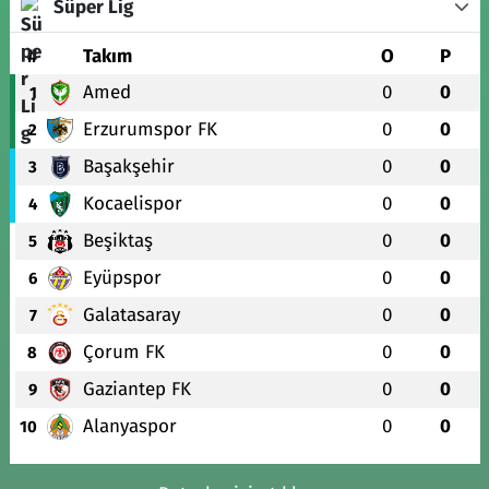
Süper Lig
#
Takım
O
P
Amed
0
0
1
Erzurumspor FK
0
0
2
Başakşehir
0
0
3
Kocaelispor
0
0
4
Beşiktaş
0
0
5
Eyüpspor
0
0
6
Galatasaray
0
0
7
Çorum FK
0
0
8
Gaziantep FK
0
0
9
Alanyaspor
0
0
10