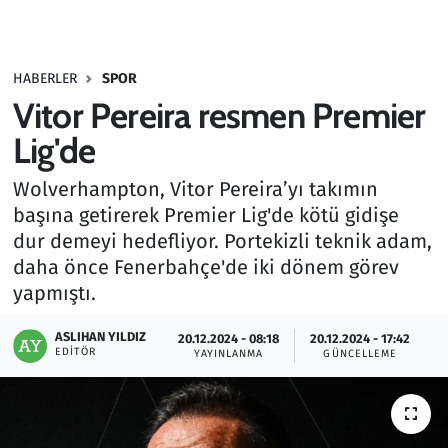
Gündem
HABERLER
SPOR
Haber
Vitor Pereira resmen Premier
Kültür Sanat
Lig'de
Wolverhampton, Vitor Pereira’yı takımın
Kurumsal Haberler
başına getirerek Premier Lig'de kötü gidişe
dur demeyi hedefliyor. Portekizli teknik adam,
Lezzet Durağı
daha önce Fenerbahçe'de iki dönem görev
Memur ve Kamu
yapmıştı.
ASLIHAN YILDIZ
Otomobil
20.12.2024 - 08:18
20.12.2024 - 17:42
EDITÖR
YAYINLANMA
GÜNCELLEME
Oyun
Ramazan