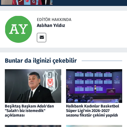
EDITÖR HAKKINDA
Aslıhan Yıldız
Bunlar da ilginizi çekebilir
Beşiktaş Başkanı Adalı'dan
Halkbank Kadınlar Basketbol
"Salah'ı biz istemedik"
Süper Ligi'nin 2026-2027
açıklaması
sezonu fikstür çekimi yapıldı