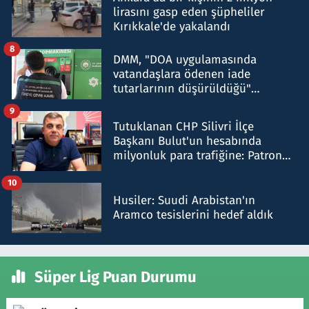
lirasını gasp eden şüpheliler
Kırıkkale'de yakalandı
8
DMM, "DOA uygulamasında
vatandaşlara ödenen iade
tutarlarının düşürüldüğü"
iddiasını yalanladı
9
Tutuklanan CHP Silivri İlçe
Başkanı Bulut'un hesabında
milyonluk para trafiğine: Patron
talimat verdi, ben gönderdim
10
Husiler: Suudi Arabistan'ın
Aramco tesislerini hedef aldık
Süper Lig Puan Durumu