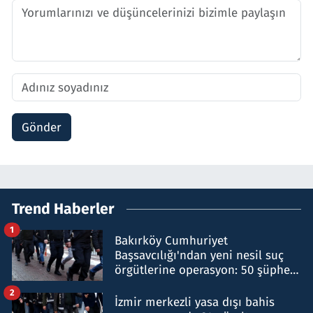
Gönder
Trend Haberler
1
Bakırköy Cumhuriyet
Başsavcılığı'ndan yeni nesil suç
örgütlerine operasyon: 50 şüpheli
hakkında gözaltı kararı
2
İzmir merkezli yasa dışı bahis