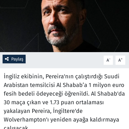
Resmi İlanlar
Rüya Tabirleri
Sağlık
Savunma Sanayi
Paylaş
-
+
A
A
Seçim 2023
İngiliz ekibinin, Pereira'nın çalıştırdığı Suudi
Arabistan temsilcisi Al Shabab’a 1 milyon euro
Spor
fesih bedeli ödeyeceği öğrenildi. Al Shabab'da
Teknoloji ve Bilim
30 maça çıkan ve 1.73 puan ortalaması
yakalayan Pereira, İngiltere'de
Televizyon
Wolverhampton'ı yeniden ayağa kaldırmaya
çalışacak.