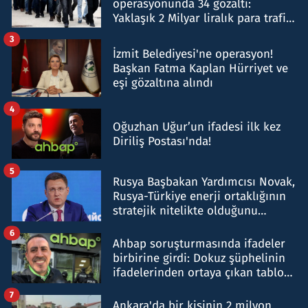
operasyonunda 34 gözaltı:
Yaklaşık 2 Milyar liralık para trafiği
tespit edildi
3
İzmit Belediyesi'ne operasyon!
Başkan Fatma Kaplan Hürriyet ve
eşi gözaltına alındı
4
Oğuzhan Uğur’un ifadesi ilk kez
Diriliş Postası'nda!
5
Rusya Başbakan Yardımcısı Novak,
Rusya-Türkiye enerji ortaklığının
stratejik nitelikte olduğunu
belirtti
6
Ahbap soruşturmasında ifadeler
birbirine girdi: Dokuz şüphelinin
ifadelerinden ortaya çıkan tablo
şok etti
7
Ankara'da bir kişinin 2 milyon