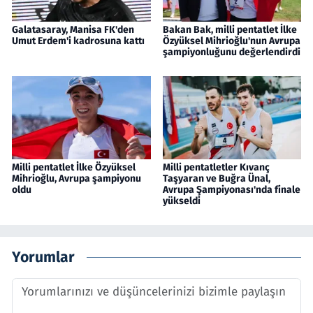
Galatasaray, Manisa FK'den
Bakan Bak, milli pentatlet İlke
Umut Erdem'i kadrosuna kattı
Özyüksel Mihrioğlu'nun Avrupa
şampiyonluğunu değerlendirdi
Milli pentatlet İlke Özyüksel
Milli pentatletler Kıvanç
Mihrioğlu, Avrupa şampiyonu
Taşyaran ve Buğra Ünal,
oldu
Avrupa Şampiyonası'nda finale
yükseldi
Yorumlar