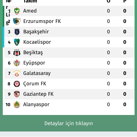
#
Takım
O
P
Amed
0
0
1
Erzurumspor FK
0
0
2
Başakşehir
0
0
3
Kocaelispor
0
0
4
Beşiktaş
0
0
5
Eyüpspor
0
0
6
Galatasaray
0
0
7
Çorum FK
0
0
8
Gaziantep FK
0
0
9
Alanyaspor
0
0
10
Detaylar için tıklayın