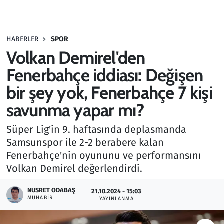
Gündem
HABERLER
SPOR
Haber
Volkan Demirel'den
Kültür Sanat
Fenerbahçe iddiası: Değişen
bir şey yok, Fenerbahçe 7 kişi
Kurumsal Haberler
savunma yapar mı?
Lezzet Durağı
Süper Lig'in 9. haftasında deplasmanda
Samsunspor ile 2-2 berabere kalan
Memur ve Kamu
Fenerbahçe'nin oyununu ve performansını
Volkan Demirel değerlendirdi.
Otomobil
NUSRET ODABAŞ
21.10.2024 - 15:03
Oyun
MUHABIR
YAYINLANMA
Ramazan