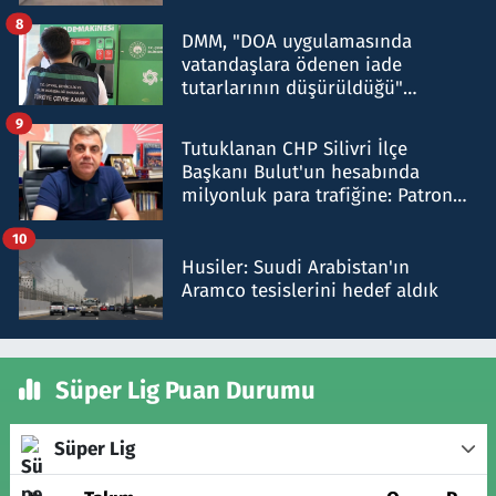
8
DMM, "DOA uygulamasında
vatandaşlara ödenen iade
tutarlarının düşürüldüğü"
iddiasını yalanladı
9
Tutuklanan CHP Silivri İlçe
Başkanı Bulut'un hesabında
milyonluk para trafiğine: Patron
talimat verdi, ben gönderdim
10
Husiler: Suudi Arabistan'ın
Aramco tesislerini hedef aldık
Süper Lig Puan Durumu
Süper Lig