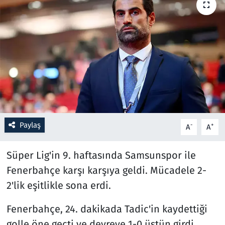
Resmi İlanlar
Rüya Tabirleri
Sağlık
Savunma Sanayi
Paylaş
Seçim 2023
-
+
A
A
Spor
Süper Lig'in 9. haftasında Samsunspor ile
Fenerbahçe karşı karşıya geldi. Mücadele 2-
Teknoloji ve Bilim
2'lik eşitlikle sona erdi.
Televizyon
Fenerbahçe, 24. dakikada Tadic'in kaydettiği
golle öne geçti ve devreye 1-0 üstün girdi.