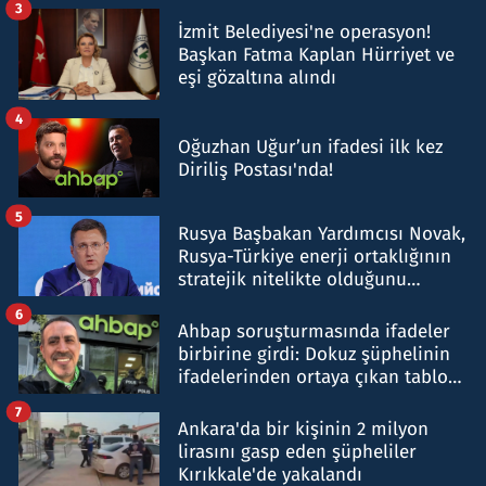
3
İzmit Belediyesi'ne operasyon!
Başkan Fatma Kaplan Hürriyet ve
eşi gözaltına alındı
4
Oğuzhan Uğur’un ifadesi ilk kez
Diriliş Postası'nda!
5
Rusya Başbakan Yardımcısı Novak,
Rusya-Türkiye enerji ortaklığının
stratejik nitelikte olduğunu
belirtti
6
Ahbap soruşturmasında ifadeler
birbirine girdi: Dokuz şüphelinin
ifadelerinden ortaya çıkan tablo
şok etti
7
Ankara'da bir kişinin 2 milyon
lirasını gasp eden şüpheliler
Kırıkkale'de yakalandı