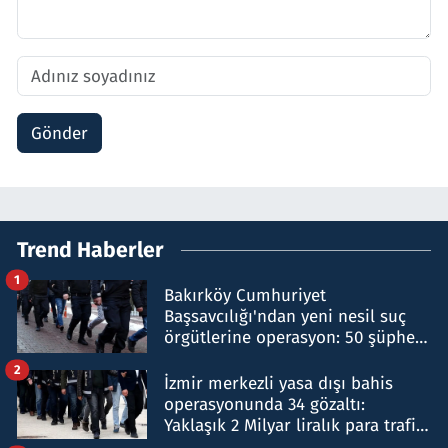
Gönder
Trend Haberler
1
Bakırköy Cumhuriyet
Başsavcılığı'ndan yeni nesil suç
örgütlerine operasyon: 50 şüpheli
hakkında gözaltı kararı
2
İzmir merkezli yasa dışı bahis
operasyonunda 34 gözaltı:
Yaklaşık 2 Milyar liralık para trafiği
tespit edildi