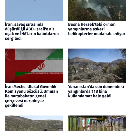
İran, savaş sırasında
Bosna Hersek'teki orman
düşürdüğü ABD-İsrail'e ait
yangınlarına askeri
uçak ve İHA'ların kalıntılarını
helikopterler müdahale ediyor
sergiledi
İran Meclisi Ulusal Güvenlik
Yunanistan'da son dönemdeki
Komisyonu Sözcüsü: Umman
yangınlarda 118 bina
ile mutabakatın genel
kullanılamaz hale geldi
çerçevesi neredeyse
şekillendi