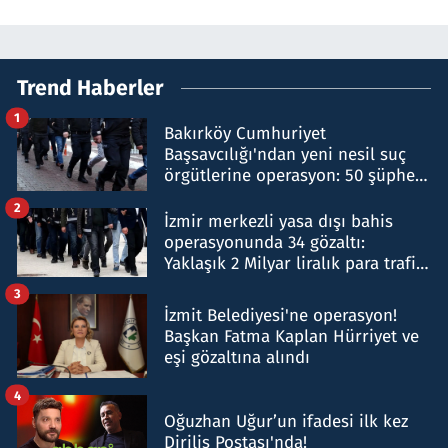
Trend Haberler
1
Bakırköy Cumhuriyet
Başsavcılığı'ndan yeni nesil suç
örgütlerine operasyon: 50 şüpheli
hakkında gözaltı kararı
2
İzmir merkezli yasa dışı bahis
operasyonunda 34 gözaltı:
Yaklaşık 2 Milyar liralık para trafiği
tespit edildi
3
İzmit Belediyesi'ne operasyon!
Başkan Fatma Kaplan Hürriyet ve
eşi gözaltına alındı
4
Oğuzhan Uğur’un ifadesi ilk kez
Diriliş Postası'nda!