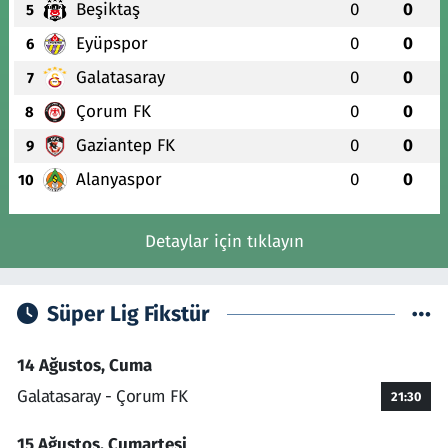
Beşiktaş
0
0
5
Eyüpspor
0
0
6
Galatasaray
0
0
7
Çorum FK
0
0
8
Gaziantep FK
0
0
9
Alanyaspor
0
0
10
Detaylar için tıklayın
Süper Lig Fikstür
14 Ağustos, Cuma
Galatasaray - Çorum FK
21:30
15 Ağustos, Cumartesi