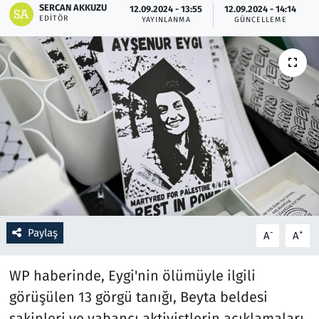
SERCAN AKKUZU
12.09.2024 - 13:55
12.09.2024 - 14:14
EDITÖR
YAYINLANMA
GÜNCELLEME
Resmi İlanlar
Rüya Tabirleri
Sağlık
Savunma Sanayi
Seçim 2023
Spor
Paylaş
-
+
A
A
Teknoloji ve Bilim
WP haberinde, Eygi'nin ölümüyle ilgili
Televizyon
görüşülen 13 görgü tanığı, Beyta beldesi
sakinleri ve yabancı aktivistlerin açıklamaları