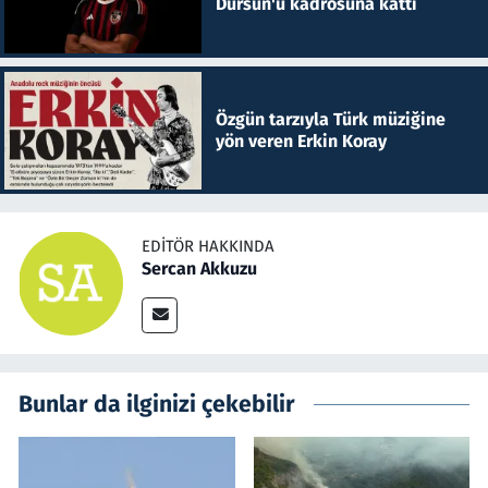
Dursun'u kadrosuna kattı
Özgün tarzıyla Türk müziğine
yön veren Erkin Koray
EDITÖR HAKKINDA
Sercan Akkuzu
Bunlar da ilginizi çekebilir