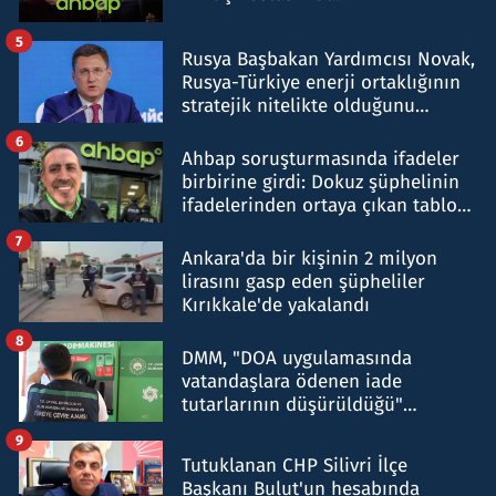
5
Rusya Başbakan Yardımcısı Novak,
Rusya-Türkiye enerji ortaklığının
stratejik nitelikte olduğunu
belirtti
6
Ahbap soruşturmasında ifadeler
birbirine girdi: Dokuz şüphelinin
ifadelerinden ortaya çıkan tablo
şok etti
7
Ankara'da bir kişinin 2 milyon
lirasını gasp eden şüpheliler
Kırıkkale'de yakalandı
8
DMM, "DOA uygulamasında
vatandaşlara ödenen iade
tutarlarının düşürüldüğü"
iddiasını yalanladı
9
Tutuklanan CHP Silivri İlçe
Başkanı Bulut'un hesabında