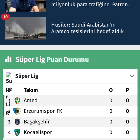
milyonluk para trafiğine: Patron
talimat verdi, ben gönderdim
10
Husiler: Suudi Arabistan'ın
Aramco tesislerini hedef aldık
Süper Lig Puan Durumu
Süper Lig
#
Takım
O
P
Amed
0
0
1
Erzurumspor FK
0
0
2
Başakşehir
0
0
3
Kocaelispor
0
0
4