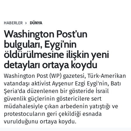
Gündem
HABERLER
DÜNYA
Haber
Washington Post'un
Kültür Sanat
bulguları, Eygi'nin
öldürülmesine ilişkin yeni
Kurumsal Haberler
detayları ortaya koydu
Lezzet Durağı
Washington Post (WP) gazetesi, Türk-Amerikan
vatandaşı aktivist Ayşenur Ezgi Eygi'nin, Batı
Memur ve Kamu
Şeria'da düzenlenen bir gösteride İsrail
güvenlik güçlerinin göstericilere sert
Otomobil
müdahalesiyle çıkan arbedenin yatıştığı ve
protestocuların geri çekildiği esnada
Oyun
vurulduğunu ortaya koydu.
Ramazan