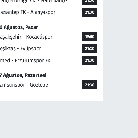
ençlerbirliği S.K. - Fenerbahçe
21:30
aziantep FK - Alanyaspor
21:30
6 Ağustos, Pazar
aşakşehir - Kocaelispor
19:00
eşiktaş - Eyüpspor
21:30
med - Erzurumspor FK
21:30
7 Ağustos, Pazartesi
amsunspor - Göztepe
21:30