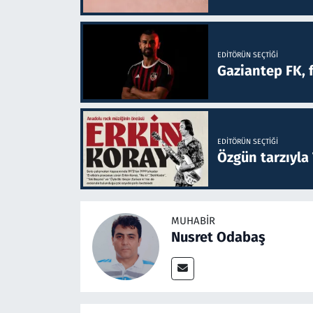
EDITÖRÜN SEÇTIĞI
Gaziantep FK, 
EDITÖRÜN SEÇTIĞI
Özgün tarzıyla
MUHABIR
Nusret Odabaş