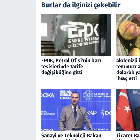
Bunlar da ilginizi çekebilir
EPDK, Petrol Ofisi'nin bazı
Akdenizli 
tesislerinde tarife
temmuzda 
değişikliğine gitti
dolarlık 
ihraç etti
Sanayi ve Teknoloji Bakanı
Ticaret Ba