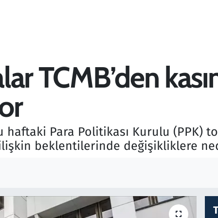
lar TCMB’den kası
yor
haftaki Para Politikası Kurulu (PPK) to
işkin beklentilerinde değişikliklere ne