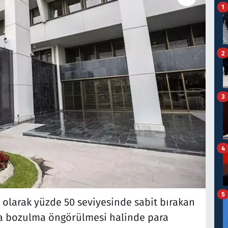
1
2
3
4
5
el olarak yüzde 50 seviyesinde sabit bırakan
a bozulma öngörülmesi halinde para