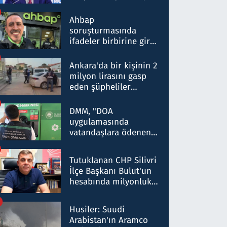
ortaklığının stratejik
nitelikte olduğunu
Ahbap
belirtti
soruşturmasında
ifadeler birbirine girdi:
Dokuz şüphelinin
ifadelerinden ortaya
Ankara'da bir kişinin 2
çıkan tablo şok etti
milyon lirasını gasp
eden şüpheliler
Kırıkkale'de yakalandı
DMM, "DOA
uygulamasında
vatandaşlara ödenen
iade tutarlarının
düşürüldüğü" iddiasını
Tutuklanan CHP Silivri
yalanladı
İlçe Başkanı Bulut'un
hesabında milyonluk
para trafiğine: Patron
talimat verdi, ben
Husiler: Suudi
gönderdim
Arabistan'ın Aramco