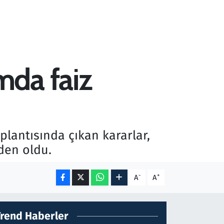
mda faiz
plantısında çıkan kararlar,
den oldu.
-
+
A
A
Trend Haberler