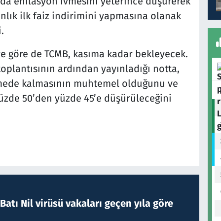
da enflasyon ivmesini yeterince düşürerek
lık ilk faiz indirimini yapmasına olanak
.
ye göre de TCMB, kasıma kadar bekleyecek.
oplantısının ardından yayınladığı notta,
mede kalmasının muhtemel olduğunu ve
yüzde 50’den yüzde 45’e düşürüleceğini
atı Nil virüsü vakaları geçen yıla göre