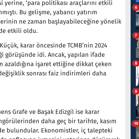
si yerine, ‘para politikası araçlarını etkili
6
anmıştı. Bu gelişme, yabancı yatırım
lerinin ne zaman başlayabileceğine yönelik
e etkili oldu.
7
Küçük, karar öncesinde TCMB’nin 2024
i görüşünde idi. Ancak, yapılan ifade
in azaldığına işaret ettiğine dikkat çeken
8
ğişiklik sonrası faiz indirimleri daha
9
s Grafe ve Başak Edizgil ise karar
öngörülerinden daha geç bir tarihte, kasım
10
 bulundular. Ekonomistler, iç talepteki