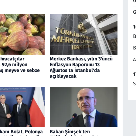
G
G
1
B
B
ihracatçılar
Merkez Bankası, yılın 3'üncü
A
92,6 milyon
Enflasyon Raporunu 13
yaş meyve ve sebze
Ağustos'ta İstanbul'da
1
açıklayacak
S
kanı Bolat, Polonya
Bakan Şimşek'ten