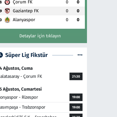
Çorum FK
0
0
8
Gaziantep FK
0
0
9
Alanyaspor
0
0
0
Detaylar için tıklayın
Süper Lig Fikstür
4 Ağustos, Cuma
alatasaray - Çorum FK
21:30
5 Ağustos, Cumartesi
onyaspor - Rizespor
19:00
asımpaşa - Trabzonspor
19:00