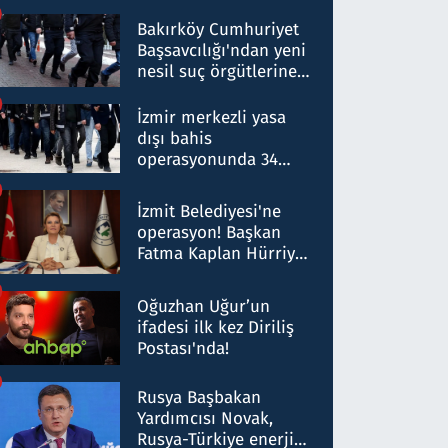
Bakırköy Cumhuriyet
Başsavcılığı'ndan yeni
nesil suç örgütlerine
operasyon: 50 şüpheli
hakkında gözaltı kararı
İzmir merkezli yasa
dışı bahis
operasyonunda 34
gözaltı: Yaklaşık 2
Milyar liralık para
İzmit Belediyesi'ne
trafiği tespit edildi
operasyon! Başkan
Fatma Kaplan Hürriyet
ve eşi gözaltına alındı
Oğuzhan Uğur’un
ifadesi ilk kez Diriliş
Postası'nda!
Rusya Başbakan
Yardımcısı Novak,
Rusya-Türkiye enerji