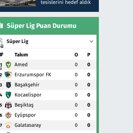
tesislerini hedef aldık
Süper Lig Puan Durumu
Süper Lig
#
Takım
O
P
Amed
0
0
1
Erzurumspor FK
0
0
2
Başakşehir
0
0
3
Kocaelispor
0
0
4
Beşiktaş
0
0
5
Eyüpspor
0
0
6
Galatasaray
0
0
7