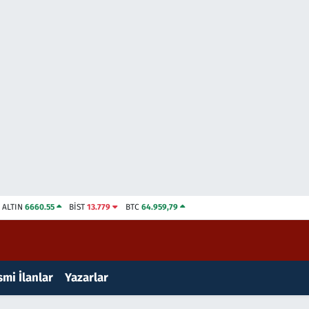
ALTIN
6660.55
BİST
13.779
BTC
64.959,79
mi İlanlar
Yazarlar