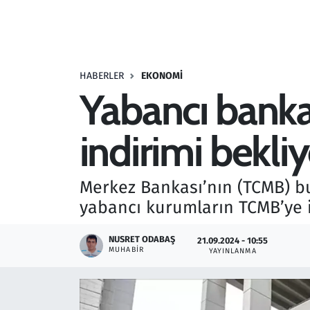
Resmi İlanlar
Rüya Tabirleri
HABERLER
EKONOMI
Yabancı banka
Sağlık
indirimi bekli
Savunma Sanayi
Seçim 2023
Merkez Bankası’nın (TCMB) bu 
yabancı kurumların TCMB’ye il
Spor
NUSRET ODABAŞ
21.09.2024 - 10:55
Teknoloji ve Bilim
MUHABIR
YAYINLANMA
Televizyon