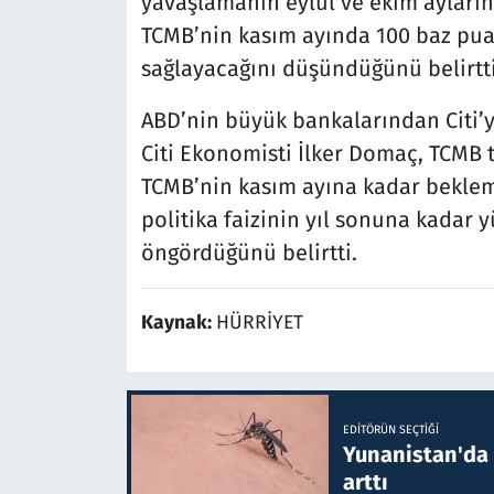
yavaşlamanın eylül ve ekim ayların
TCMB’nin kasım ayında 100 baz puan
sağlayacağını düşündüğünü belirtti
ABD’nin büyük bankalarından Citi’
Citi Ekonomisti İlker Domaç, TCMB t
TCMB’nin kasım ayına kadar bekle
politika faizinin yıl sonuna kadar 
öngördüğünü belirtti.
Kaynak:
HÜRRİYET
EDITÖRÜN SEÇTIĞI
Yunanistan'da B
arttı