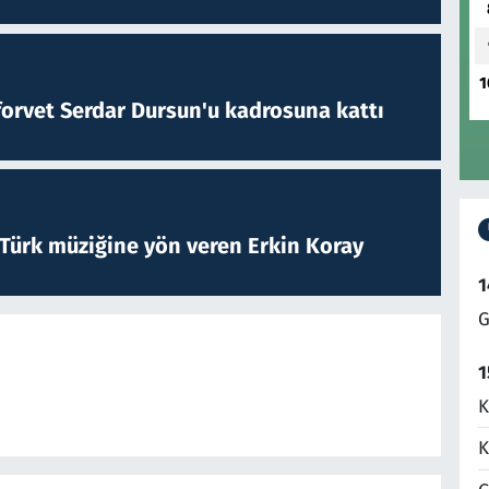
1
forvet Serdar Dursun'u kadrosuna kattı
 Türk müziğine yön veren Erkin Koray
1
G
1
K
K