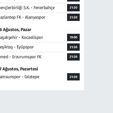
ençlerbirliği S.K. - Fenerbahçe
21:30
aziantep FK - Alanyaspor
21:30
6 Ağustos, Pazar
aşakşehir - Kocaelispor
19:00
eşiktaş - Eyüpspor
21:30
med - Erzurumspor FK
21:30
7 Ağustos, Pazartesi
amsunspor - Göztepe
21:30