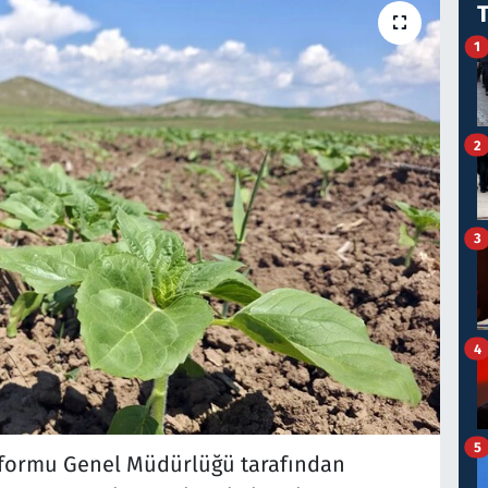
1
2
3
4
5
eformu Genel Müdürlüğü tarafından