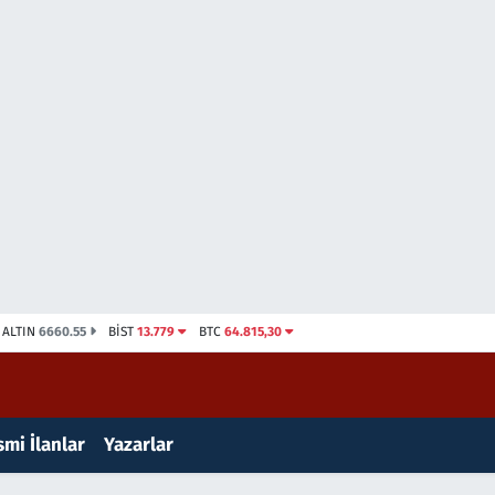
ALTIN
6660.55
BİST
13.779
BTC
64.815,30
mi İlanlar
Yazarlar