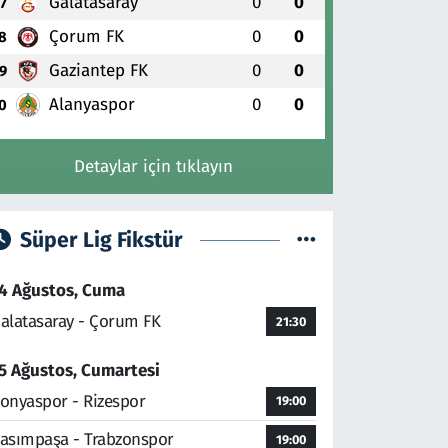
Galatasaray
0
0
7
Çorum FK
0
0
8
Gaziantep FK
0
0
9
Alanyaspor
0
0
0
Detaylar için tıklayın
Süper Lig Fikstür
4 Ağustos, Cuma
alatasaray - Çorum FK
21:30
5 Ağustos, Cumartesi
onyaspor - Rizespor
19:00
asımpaşa - Trabzonspor
19:00