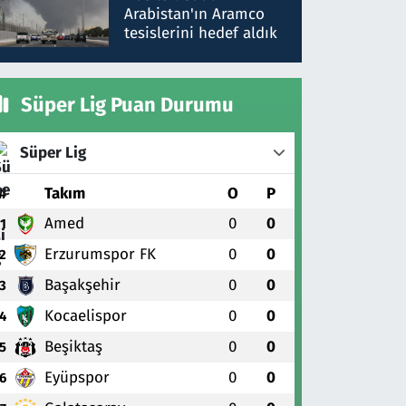
gönderdim
Arabistan'ın Aramco
tesislerini hedef aldık
Süper Lig Puan Durumu
Süper Lig
#
Takım
O
P
Amed
0
0
1
Erzurumspor FK
0
0
2
Başakşehir
0
0
3
Kocaelispor
0
0
4
Beşiktaş
0
0
5
Eyüpspor
0
0
6