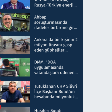
Rusya-Türkiye enerji
ortaklığının stratejik
nitelikte olduğunu
Ahbap
belirtti
soruşturmasında
ifadeler birbirine girdi:
Dokuz şüphelinin
ifadelerinden ortaya
Ankara'da bir kişinin 2
çıkan tablo şok etti
milyon lirasını gasp
eden şüpheliler
Kırıkkale'de yakalandı
DMM, "DOA
uygulamasında
vatandaşlara ödenen
iade tutarlarının
düşürüldüğü" iddiasını
Tutuklanan CHP Silivri
yalanladı
İlçe Başkanı Bulut'un
hesabında milyonluk
para trafiğine: Patron
talimat verdi, ben
Husiler: Suudi