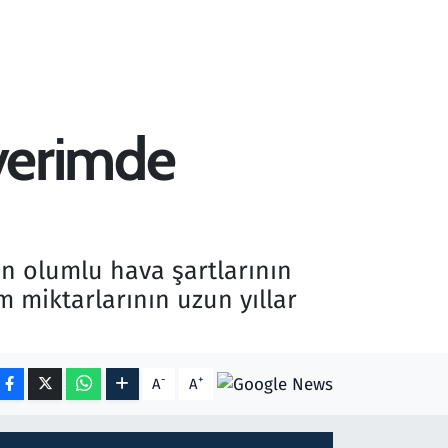
 verimde
en olumlu hava şartlarının
 miktarlarının uzun yıllar
-
+
A
A