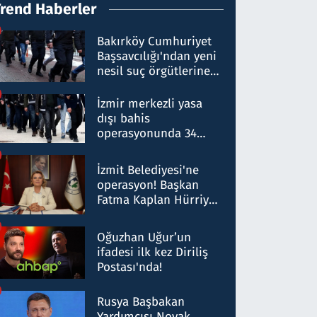
Trend Haberler
Bakırköy Cumhuriyet
Başsavcılığı'ndan yeni
nesil suç örgütlerine
operasyon: 50 şüpheli
hakkında gözaltı kararı
İzmir merkezli yasa
dışı bahis
operasyonunda 34
gözaltı: Yaklaşık 2
Milyar liralık para
İzmit Belediyesi'ne
trafiği tespit edildi
operasyon! Başkan
Fatma Kaplan Hürriyet
ve eşi gözaltına alındı
Oğuzhan Uğur’un
ifadesi ilk kez Diriliş
Postası'nda!
Rusya Başbakan
Yardımcısı Novak,