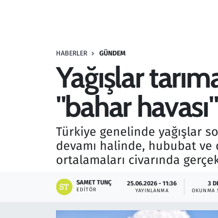
Resmi İlanlar
Rüya Tabirleri
HABERLER
GÜNDEM
Yağışlar tarım
Sağlık
"bahar havası"
Savunma Sanayi
Seçim 2023
Türkiye genelinde yağışlar so
devamı halinde, hububat ve d
Spor
ortalamaları civarında gerçe
Teknoloji ve Bilim
SAMET TUNÇ
25.06.2026 - 11:36
3 D
EDITÖR
YAYINLANMA
OKUNMA 
Televizyon