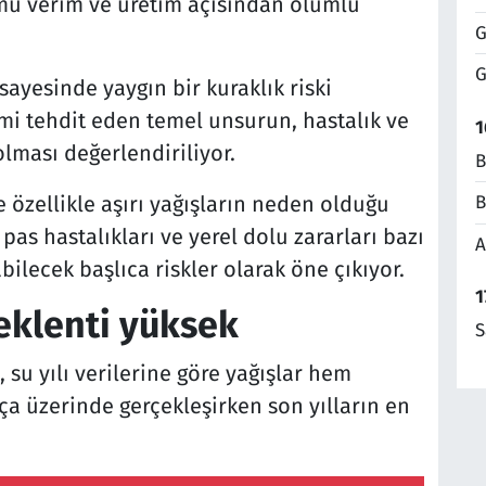
mü verim ve üretim açısından olumlu
G
G
ayesinde yaygın bir kuraklık riski
i tehdit eden temel unsurun, hastalık ve
1
olması değerlendiriliyor.
B
B
özellikle aşırı yağışların neden olduğu
pas hastalıkları ve yerel dolu zararları bazı
A
ilecek başlıca riskler olarak öne çıkıyor.
1
eklenti yüksek
S
 su yılı verilerine göre yağışlar hem
a üzerinde gerçekleşirken son yılların en