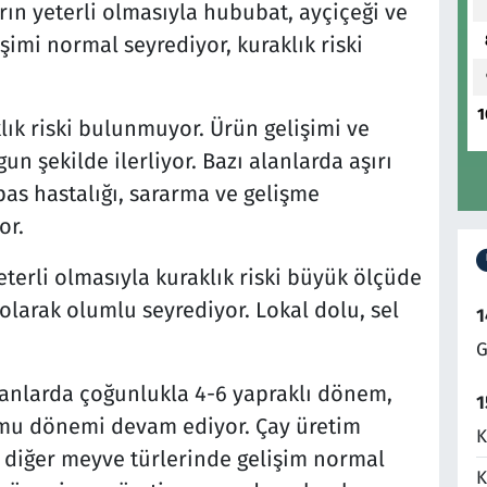
n yeterli olmasıyla hububat, ayçiçeği ve
imi normal seyrediyor, kuraklık riski
1
lık riski bulunmuyor. Ürün gelişimi ve
un şekilde ilerliyor. Bazı alanlarda aşırı
pas hastalığı, sararma ve gelişme
or.
eterli olmasıyla kuraklık riski büyük ölçüde
 olarak olumlu seyrediyor. Lokal dolu, sel
1
G
alanlarda çoğunlukla 4-6 yapraklı dönem,
1
umu dönemi devam ediyor. Çay üretim
K
e diğer meyve türlerinde gelişim normal
K