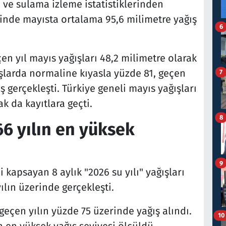
m ve sulama izleme istatistiklerinden
linde mayısta ortalama 95,6 milimetre yağış
6
en yıl mayıs yağışları 48,2 milimetre olarak
şlarda normaline kıyasla yüzde 81, geçen
7
ş gerçekleşti. Türkiye geneli mayıs yağışları
ak da kayıtlara geçti.
8
 66 yılın en yüksek
9
kapsayan 8 aylık "2026 su yılı" yağışları
ın üzerinde gerçekleşti.
çen yılın yüzde 75 üzerinde yağış alındı.
10
n en yüksek yağış seviyesi ölçüldü.