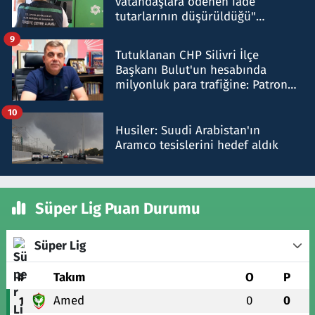
vatandaşlara ödenen iade
tutarlarının düşürüldüğü"
iddiasını yalanladı
9
Tutuklanan CHP Silivri İlçe
Başkanı Bulut'un hesabında
milyonluk para trafiğine: Patron
talimat verdi, ben gönderdim
10
Husiler: Suudi Arabistan'ın
Aramco tesislerini hedef aldık
Süper Lig Puan Durumu
Süper Lig
#
Takım
O
P
Amed
0
0
1