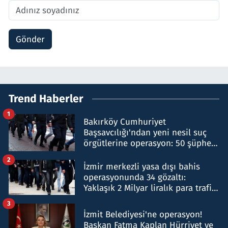
Gönder
Trend Haberler
1
Bakırköy Cumhuriyet
Başsavcılığı'ndan yeni nesil suç
örgütlerine operasyon: 50 şüpheli
hakkında gözaltı kararı
2
İzmir merkezli yasa dışı bahis
operasyonunda 34 gözaltı:
Yaklaşık 2 Milyar liralık para trafiği
tespit edildi
3
İzmit Belediyesi'ne operasyon!
Başkan Fatma Kaplan Hürriyet ve