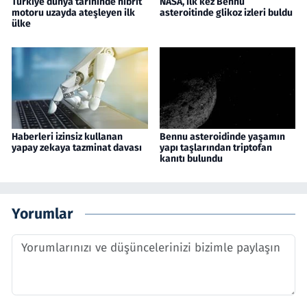
Türkiye dünya tarihinde hibrit
NASA, ilk kez Bennu
motoru uzayda ateşleyen ilk
asteroitinde glikoz izleri buldu
ülke
Haberleri izinsiz kullanan
Bennu asteroidinde yaşamın
yapay zekaya tazminat davası
yapı taşlarından triptofan
kanıtı bulundu
Yorumlar