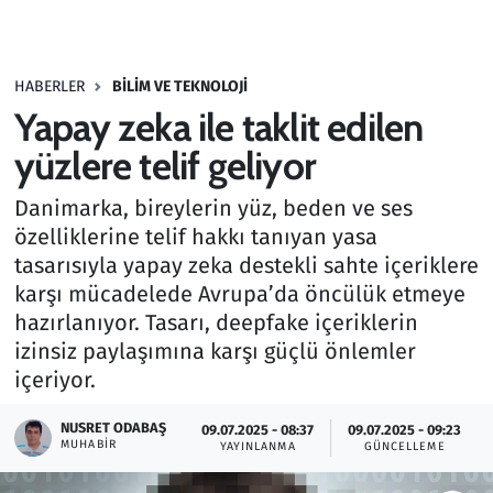
Gündem
HABERLER
BILIM VE TEKNOLOJI
Haber
Yapay zeka ile taklit edilen
Kültür Sanat
yüzlere telif geliyor
Danimarka, bireylerin yüz, beden ve ses
Kurumsal Haberler
özelliklerine telif hakkı tanıyan yasa
tasarısıyla yapay zeka destekli sahte içeriklere
Lezzet Durağı
karşı mücadelede Avrupa’da öncülük etmeye
Memur ve Kamu
hazırlanıyor. Tasarı, deepfake içeriklerin
izinsiz paylaşımına karşı güçlü önlemler
Otomobil
içeriyor.
NUSRET ODABAŞ
Oyun
09.07.2025 - 08:37
09.07.2025 - 09:23
MUHABIR
YAYINLANMA
GÜNCELLEME
Ramazan