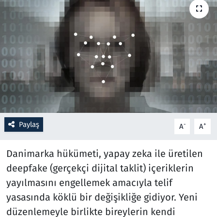
Resmi İlanlar
Rüya Tabirleri
Sağlık
Savunma Sanayi
Seçim 2023
Paylaş
-
+
A
A
Spor
Danimarka hükümeti, yapay zeka ile üretilen
deepfake (gerçekçi dijital taklit) içeriklerin
Teknoloji ve Bilim
yayılmasını engellemek amacıyla telif
Televizyon
yasasında köklü bir değişikliğe gidiyor. Yeni
düzenlemeyle birlikte bireylerin kendi