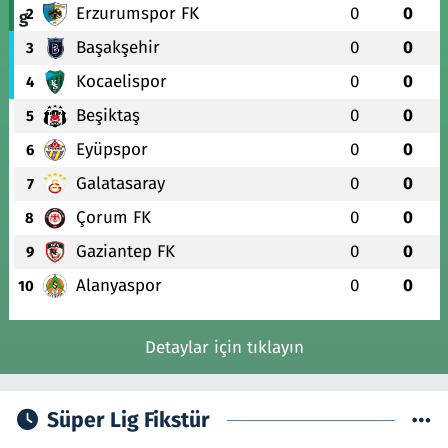
Erzurumspor FK
0
0
2
Başakşehir
0
0
3
Kocaelispor
0
0
4
Beşiktaş
0
0
5
Eyüpspor
0
0
6
Galatasaray
0
0
7
Çorum FK
0
0
8
Gaziantep FK
0
0
9
Alanyaspor
0
0
10
Detaylar için tıklayın
Süper Lig Fikstür