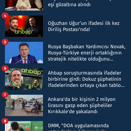
eşi gözaltına alındı
4
Oğuzhan Uğur’un ifadesi ilk kez
Diriliş Postası'nda!
5
Rusya Başbakan Yardımcısı Novak,
Rusya-Türkiye enerji ortaklığının
stratejik nitelikte olduğunu
belirtti
6
Ahbap soruşturmasında ifadeler
birbirine girdi: Dokuz şüphelinin
ifadelerinden ortaya çıkan tablo
şok etti
7
Ankara'da bir kişinin 2 milyon
lirasını gasp eden şüpheliler
Kırıkkale'de yakalandı
8
DMM, "DOA uygulamasında