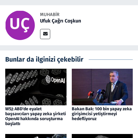
MUHABIR
Ufuk Çağrı Coşkun
Bunlar da ilginizi çekebilir
WSJ: ABD'de eyalet
Bakan Bak: 100 bin yapay zeka
başsavcıları yapay zeka şirketi
girişimcisi yetiştirmeyi
OpenAI hakkında soruşturma
hedefliyoruz
başlattı