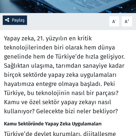
Resmi İlanlar
Paylaş
-
+
A
A
Rüya Tabirleri
Yapay zeka, 21. yüzyılın en kritik
Sağlık
teknolojilerinden biri olarak hem dünya
genelinde hem de Türkiye’de hızla gelişiyor.
Savunma Sanayi
Sağlıktan ulaşıma, tarımdan sanayiye kadar
birçok sektörde yapay zeka uygulamaları
Seçim 2023
hayatımıza entegre olmaya başladı. Peki
Spor
Türkiye, bu teknolojinin nasıl bir parçası?
Kamu ve özel sektör yapay zekayı nasıl
Teknoloji ve Bilim
kullanıyor? Gelecekte bizi neler bekliyor?
Televizyon
Kamu Sektöründe Yapay Zeka Uygulamaları
Türkiye’de devlet kurumları, dijitalleşme