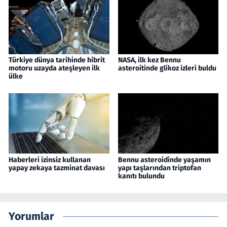
Türkiye dünya tarihinde hibrit
NASA, ilk kez Bennu
motoru uzayda ateşleyen ilk
asteroitinde glikoz izleri buldu
ülke
Haberleri izinsiz kullanan
Bennu asteroidinde yaşamın
yapay zekaya tazminat davası
yapı taşlarından triptofan
kanıtı bulundu
Yorumlar