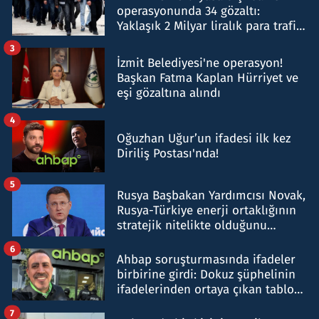
operasyonunda 34 gözaltı:
Yaklaşık 2 Milyar liralık para trafiği
tespit edildi
3
İzmit Belediyesi'ne operasyon!
Başkan Fatma Kaplan Hürriyet ve
eşi gözaltına alındı
4
Oğuzhan Uğur’un ifadesi ilk kez
Diriliş Postası'nda!
5
Rusya Başbakan Yardımcısı Novak,
Rusya-Türkiye enerji ortaklığının
stratejik nitelikte olduğunu
belirtti
6
Ahbap soruşturmasında ifadeler
birbirine girdi: Dokuz şüphelinin
ifadelerinden ortaya çıkan tablo
şok etti
7