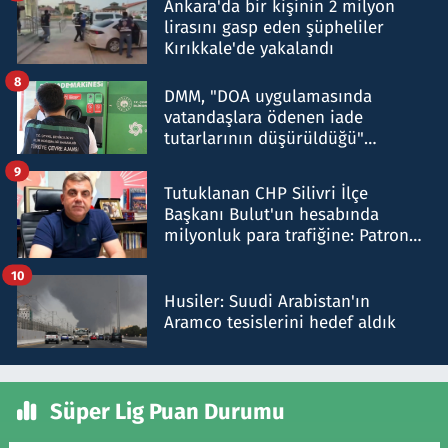
Ankara'da bir kişinin 2 milyon
lirasını gasp eden şüpheliler
Kırıkkale'de yakalandı
8
DMM, "DOA uygulamasında
vatandaşlara ödenen iade
tutarlarının düşürüldüğü"
iddiasını yalanladı
9
Tutuklanan CHP Silivri İlçe
Başkanı Bulut'un hesabında
milyonluk para trafiğine: Patron
talimat verdi, ben gönderdim
10
Husiler: Suudi Arabistan'ın
Aramco tesislerini hedef aldık
Süper Lig Puan Durumu