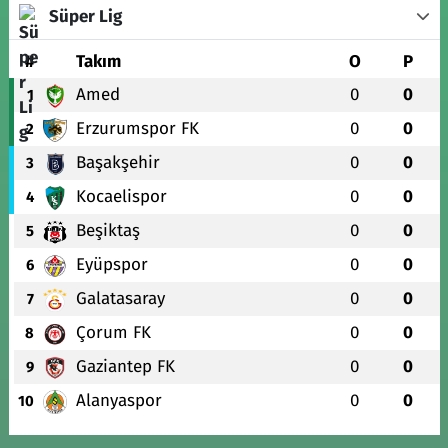
Süper Lig
#
Takım
O
P
Amed
0
0
1
Erzurumspor FK
0
0
2
Başakşehir
0
0
3
Kocaelispor
0
0
4
Beşiktaş
0
0
5
Eyüpspor
0
0
6
Galatasaray
0
0
7
Çorum FK
0
0
8
Gaziantep FK
0
0
9
Alanyaspor
0
0
10