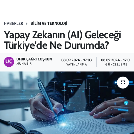
Gündem
HABERLER
BILIM VE TEKNOLOJI
Haber
Yapay Zekanın (AI) Geleceği
Kültür Sanat
Türkiye’de Ne Durumda?
Kurumsal Haberler
UFUK ÇAĞRI COŞKUN
08.09.2024 - 17:03
08.09.2024 - 17:05
MUHABIR
YAYINLANMA
GÜNCELLEME
Lezzet Durağı
Memur ve Kamu
Otomobil
Oyun
Ramazan