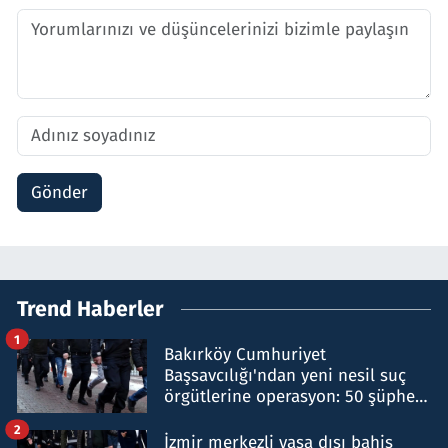
Gönder
Trend Haberler
1
Bakırköy Cumhuriyet
Başsavcılığı'ndan yeni nesil suç
örgütlerine operasyon: 50 şüpheli
hakkında gözaltı kararı
2
İzmir merkezli yasa dışı bahis