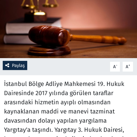
Resmi İlanlar
Rüya Tabirleri
Sağlık
Savunma Sanayi
Paylaş
-
+
A
A
Seçim 2023
İstanbul Bölge Adliye Mahkemesi 19. Hukuk
Spor
Dairesinde 2017 yılında görülen taraflar
arasındaki hizmetin ayıplı olmasından
Teknoloji ve Bilim
kaynaklanan maddi ve manevi tazminat
davasından dolayı yapılan yargılama
Televizyon
Yargıtay'a taşındı. Yargıtay 3. Hukuk Dairesi,