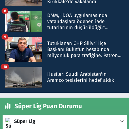
Kırıkkale'de yakalandı
8
DMM, "DOA uygulamasında
vatandaşlara ödenen iade
tutarlarının düşürüldüğü"
iddiasını yalanladı
9
Tutuklanan CHP Silivri İlçe
Başkanı Bulut'un hesabında
milyonluk para trafiğine: Patron
talimat verdi, ben gönderdim
10
Husiler: Suudi Arabistan'ın
Aramco tesislerini hedef aldık
Süper Lig Puan Durumu
Süper Lig