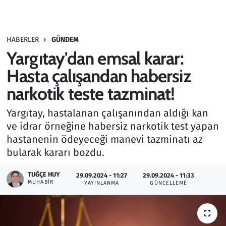
Gündem
HABERLER
GÜNDEM
Haber
Yargıtay'dan emsal karar:
Kültür Sanat
Hasta çalışandan habersiz
narkotik teste tazminat!
Kurumsal Haberler
Yargıtay, hastalanan çalışanından aldığı kan
Lezzet Durağı
ve idrar örneğine habersiz narkotik test yapan
hastanenin ödeyeceği manevi tazminatı az
Memur ve Kamu
bularak kararı bozdu.
Otomobil
TUĞÇE HUY
29.09.2024 - 11:27
29.09.2024 - 11:33
MUHABIR
YAYINLANMA
GÜNCELLEME
Oyun
Ramazan