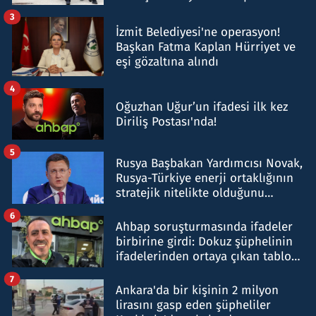
tespit edildi
3
İzmit Belediyesi'ne operasyon!
Başkan Fatma Kaplan Hürriyet ve
eşi gözaltına alındı
4
Oğuzhan Uğur’un ifadesi ilk kez
Diriliş Postası'nda!
5
Rusya Başbakan Yardımcısı Novak,
Rusya-Türkiye enerji ortaklığının
stratejik nitelikte olduğunu
belirtti
6
Ahbap soruşturmasında ifadeler
birbirine girdi: Dokuz şüphelinin
ifadelerinden ortaya çıkan tablo
şok etti
7
Ankara'da bir kişinin 2 milyon
lirasını gasp eden şüpheliler