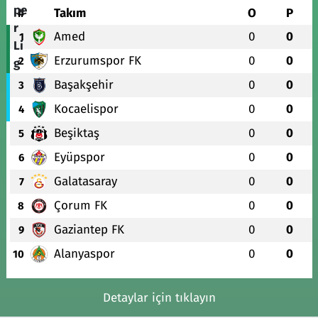
#
Takım
O
P
Amed
0
0
1
Erzurumspor FK
0
0
2
Başakşehir
0
0
3
Kocaelispor
0
0
4
Beşiktaş
0
0
5
Eyüpspor
0
0
6
Galatasaray
0
0
7
Çorum FK
0
0
8
Gaziantep FK
0
0
9
Alanyaspor
0
0
10
Detaylar için tıklayın