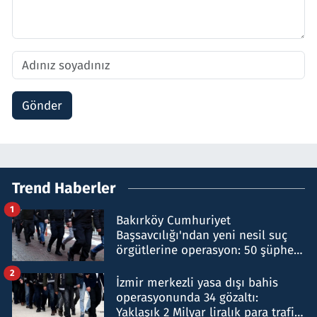
Gönder
Trend Haberler
1
Bakırköy Cumhuriyet
Başsavcılığı'ndan yeni nesil suç
örgütlerine operasyon: 50 şüpheli
hakkında gözaltı kararı
2
İzmir merkezli yasa dışı bahis
operasyonunda 34 gözaltı:
Yaklaşık 2 Milyar liralık para trafiği