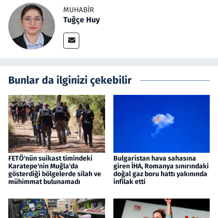
MUHABIR
Tuğçe Huy
Bunlar da ilginizi çekebilir
FETÖ'nün suikast timindeki
Bulgaristan hava sahasına
Karatepe'nin Muğla'da
giren İHA, Romanya sınırındaki
gösterdiği bölgelerde silah ve
doğal gaz boru hattı yakınında
mühimmat bulunamadı
infilak etti