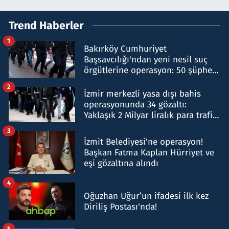
Trend Haberler
1
Bakırköy Cumhuriyet
Başsavcılığı'ndan yeni nesil suç
örgütlerine operasyon: 50 şüpheli
hakkında gözaltı kararı
2
İzmir merkezli yasa dışı bahis
operasyonunda 34 gözaltı:
Yaklaşık 2 Milyar liralık para trafiği
tespit edildi
3
İzmit Belediyesi'ne operasyon!
Başkan Fatma Kaplan Hürriyet ve
eşi gözaltına alındı
4
Oğuzhan Uğur’un ifadesi ilk kez
Diriliş Postası'nda!
5