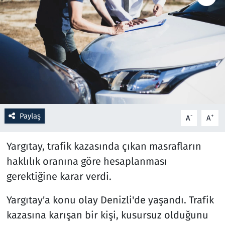
Resmi İlanlar
Rüya Tabirleri
Sağlık
Savunma Sanayi
Paylaş
-
+
A
A
Seçim 2023
Yargıtay, trafik kazasında çıkan masrafların
Spor
haklılık oranına göre hesaplanması
gerektiğine karar verdi.
Teknoloji ve Bilim
Yargıtay'a konu olay Denizli'de yaşandı. Trafik
Televizyon
kazasına karışan bir kişi, kusursuz olduğunu