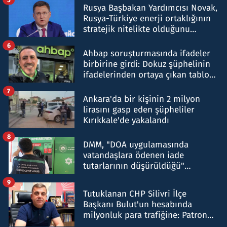
Rusya Başbakan Yardımcısı Novak,
Rusya-Türkiye enerji ortaklığının
stratejik nitelikte olduğunu
belirtti
6
Ahbap soruşturmasında ifadeler
birbirine girdi: Dokuz şüphelinin
ifadelerinden ortaya çıkan tablo
şok etti
7
Ankara'da bir kişinin 2 milyon
lirasını gasp eden şüpheliler
Kırıkkale'de yakalandı
8
DMM, "DOA uygulamasında
vatandaşlara ödenen iade
tutarlarının düşürüldüğü"
iddiasını yalanladı
9
Tutuklanan CHP Silivri İlçe
Başkanı Bulut'un hesabında
milyonluk para trafiğine: Patron
talimat verdi, ben gönderdim