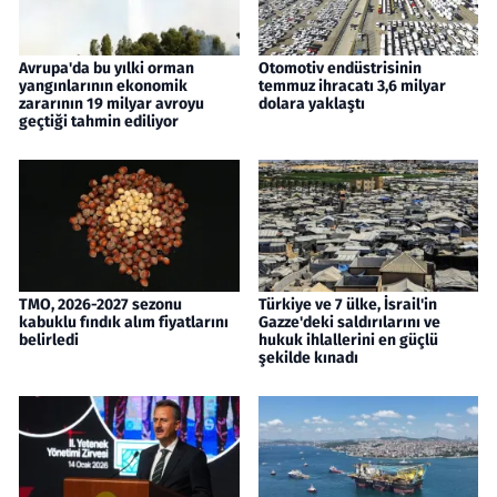
Avrupa'da bu yılki orman
Otomotiv endüstrisinin
yangınlarının ekonomik
temmuz ihracatı 3,6 milyar
zararının 19 milyar avroyu
dolara yaklaştı
geçtiği tahmin ediliyor
TMO, 2026-2027 sezonu
Türkiye ve 7 ülke, İsrail'in
kabuklu fındık alım fiyatlarını
Gazze'deki saldırılarını ve
belirledi
hukuk ihlallerini en güçlü
şekilde kınadı