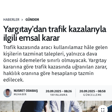
Gündem
HABERLER
GÜNDEM
Haber
Yargıtay'dan trafik kazalarıyla
Kültür Sanat
ilgili emsal karar
Trafik kazasında aracı kullanılamaz hâle gelen
Kurumsal Haberler
kişilerin tazminat talepleri, yalnızca dava
öncesi ödemelerle sınırlı olmayacak. Yargıtay
Lezzet Durağı
kararına göre trafik kazasında uğranılan zarar,
Memur ve Kamu
haklılık oranına göre hesaplanıp tazmin
edilecek.
Otomobil
NUSRET ODABAŞ
20.09.2025 - 08:26
20.09.2025 - 08:58
MUHABIR
YAYINLANMA
GÜNCELLEME
Oyun
Ramazan