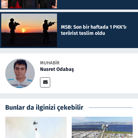
MSB: Son bir haftada 1 PKK'lı
terörist teslim oldu
MUHABIR
Nusret Odabaş
Bunlar da ilginizi çekebilir