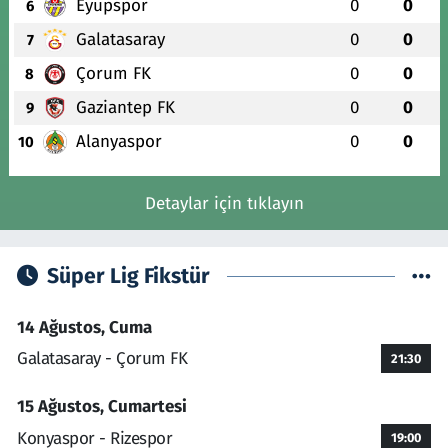
Eyüpspor
0
0
6
Galatasaray
0
0
7
Çorum FK
0
0
8
Gaziantep FK
0
0
9
Alanyaspor
0
0
10
Detaylar için tıklayın
Süper Lig Fikstür
14 Ağustos, Cuma
Galatasaray - Çorum FK
21:30
15 Ağustos, Cumartesi
Konyaspor - Rizespor
19:00