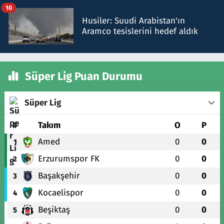
10
Husiler: Suudi Arabistan'ın
Aramco tesislerini hedef aldık
Süper Lig Puan Durumu
Süper Lig
#
Takım
O
P
Amed
0
0
1
Erzurumspor FK
0
0
2
Başakşehir
0
0
3
Kocaelispor
0
0
4
Beşiktaş
0
0
5