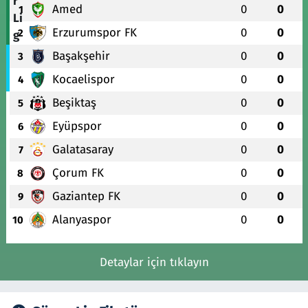
Amed
0
0
1
Erzurumspor FK
0
0
2
Başakşehir
0
0
3
Kocaelispor
0
0
4
Beşiktaş
0
0
5
Eyüpspor
0
0
6
Galatasaray
0
0
7
Çorum FK
0
0
8
Gaziantep FK
0
0
9
Alanyaspor
0
0
10
Detaylar için tıklayın