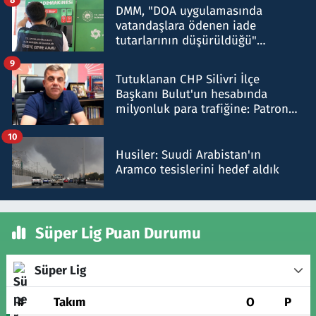
DMM, "DOA uygulamasında
vatandaşlara ödenen iade
tutarlarının düşürüldüğü"
iddiasını yalanladı
9
Tutuklanan CHP Silivri İlçe
Başkanı Bulut'un hesabında
milyonluk para trafiğine: Patron
talimat verdi, ben gönderdim
10
Husiler: Suudi Arabistan'ın
Aramco tesislerini hedef aldık
Süper Lig Puan Durumu
Süper Lig
#
Takım
O
P