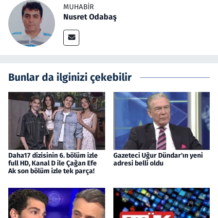
MUHABIR
Nusret Odabaş
Bunlar da ilginizi çekebilir
Daha17 dizisinin 6. bölüm izle
Gazeteci Uğur Dündar'ın yeni
full HD, Kanal D ile Çağan Efe
adresi belli oldu
Ak son bölüm izle tek parça!