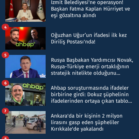
İzmit Belediyesi'ne operasyon!
Başkan Fatma Kaplan Hürriyet ve
eşi gözaltına alındı
4
Oğuzhan Uğur’un ifadesi ilk kez
Diriliş Postası'nda!
5
Rusya Başbakan Yardımcısı Novak,
Rusya-Türkiye enerji ortaklığının
stratejik nitelikte olduğunu
belirtti
6
Ahbap soruşturmasında ifadeler
birbirine girdi: Dokuz şüphelinin
ifadelerinden ortaya çıkan tablo
şok etti
7
Ankara'da bir kişinin 2 milyon
lirasını gasp eden şüpheliler
Kırıkkale'de yakalandı
8