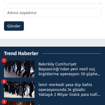
Gönder
Trend Haberler
1
Bakırköy Cumhuriyet
Başsavcılığı'ndan yeni nesil suç
örgütlerine operasyon: 50 şüpheli
hakkında gözaltı kararı
2
İzmir merkezli yasa dışı bahis
operasyonunda 34 gözaltı:
Yaklaşık 2 Milyar liralık para trafiği
tespit edildi
3