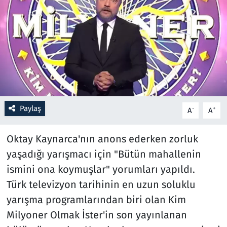
Resmi İlanlar
Rüya Tabirleri
Sağlık
Savunma Sanayi
Paylaş
-
+
A
A
Seçim 2023
Oktay Kaynarca'nın anons ederken zorluk
Spor
yaşadığı yarışmacı için "Bütün mahallenin
ismini ona koymuşlar" yorumları yapıldı.
Teknoloji ve Bilim
Türk televizyon tarihinin en uzun soluklu
yarışma programlarından biri olan Kim
Televizyon
Milyoner Olmak İster'in son yayınlanan