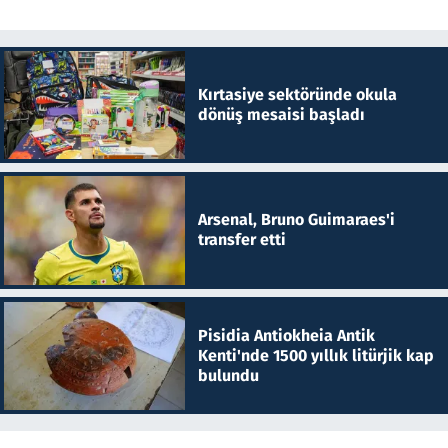
Kırtasiye sektöründe okula
dönüş mesaisi başladı
Arsenal, Bruno Guimaraes'i
transfer etti
Pisidia Antiokheia Antik
Kenti'nde 1500 yıllık litürjik kap
bulundu