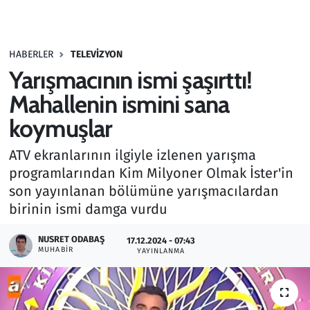
Gündem
HABERLER
TELEVIZYON
Haber
Yarışmacının ismi şaşırttı!
Kültür Sanat
Mahallenin ismini sana
koymuşlar
Kurumsal Haberler
ATV ekranlarının ilgiyle izlenen yarışma
Lezzet Durağı
programlarından Kim Milyoner Olmak İster'in
son yayınlanan bölümüne yarışmacılardan
Memur ve Kamu
birinin ismi damga vurdu
Otomobil
NUSRET ODABAŞ
17.12.2024 - 07:43
MUHABIR
YAYINLANMA
Oyun
Ramazan