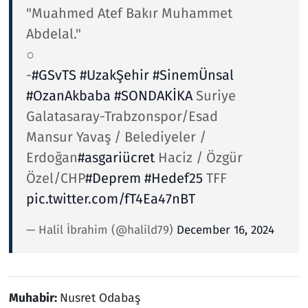
"Muahmed Atef Bakır Muhammet
Abdelal."
○
-
#GSvTS
#UzakŞehir
#SinemÜnsal
#OzanAkbaba
#SONDAKİKA
Suriye
Galatasaray-Trabzonspor/Esad
Mansur Yavaş / Belediyeler /
Erdoğan
#asgariücret
Haciz / Özgür
Özel/CHP
#Deprem
#Hedef25
TFF
pic.twitter.com/fT4Ea47nBT
— Halil İbrahim (@halild79)
December 16, 2024
Muhabir:
Nusret Odabaş