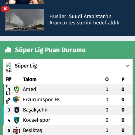
talimat verdi, ben gönderdim
10
Husiler: Suudi Arabistan'ın
Aramco tesislerini hedef aldık
Süper Lig Puan Durumu
Süper Lig
#
Takım
O
P
Amed
0
0
1
Erzurumspor FK
0
0
2
Başakşehir
0
0
3
Kocaelispor
0
0
4
Beşiktaş
0
0
5