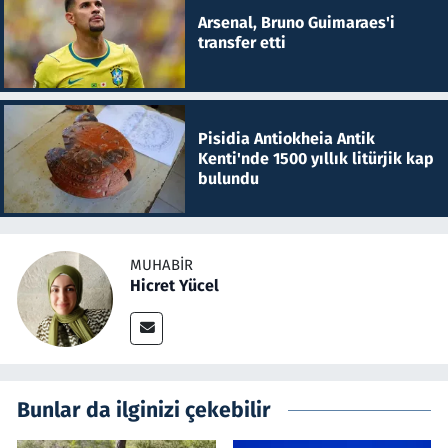
Arsenal, Bruno Guimaraes'i
transfer etti
Pisidia Antiokheia Antik
Kenti'nde 1500 yıllık litürjik kap
bulundu
MUHABIR
Hicret Yücel
Bunlar da ilginizi çekebilir