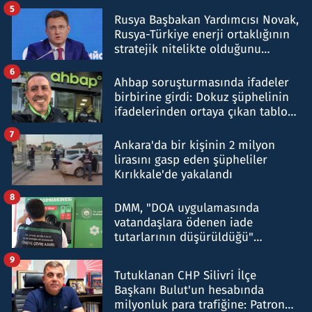
5
Rusya Başbakan Yardımcısı Novak,
Rusya-Türkiye enerji ortaklığının
stratejik nitelikte olduğunu
belirtti
6
Ahbap soruşturmasında ifadeler
birbirine girdi: Dokuz şüphelinin
ifadelerinden ortaya çıkan tablo
şok etti
7
Ankara'da bir kişinin 2 milyon
lirasını gasp eden şüpheliler
Kırıkkale'de yakalandı
8
DMM, "DOA uygulamasında
vatandaşlara ödenen iade
tutarlarının düşürüldüğü"
iddiasını yalanladı
9
Tutuklanan CHP Silivri İlçe
Başkanı Bulut'un hesabında
milyonluk para trafiğine: Patron