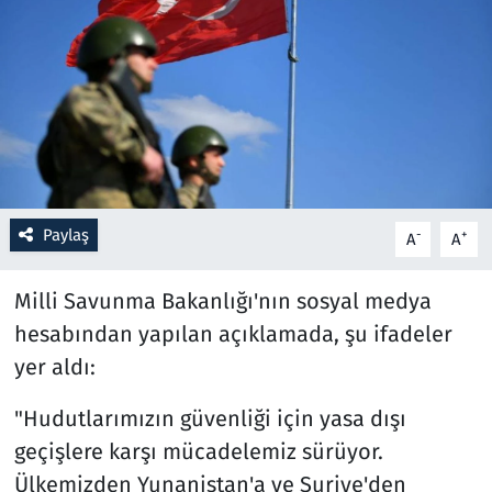
Resmi İlanlar
Rüya Tabirleri
Sağlık
Savunma Sanayi
Paylaş
-
+
A
A
Seçim 2023
Milli Savunma Bakanlığı'nın sosyal medya
Spor
hesabından yapılan açıklamada, şu ifadeler
yer aldı:
Teknoloji ve Bilim
"Hudutlarımızın güvenliği için yasa dışı
Televizyon
geçişlere karşı mücadelemiz sürüyor.
Ülkemizden Yunanistan'a ve Suriye'den