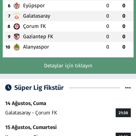
Eyüpspor
0
0
6
Galatasaray
0
0
7
Çorum FK
0
0
8
Gaziantep FK
0
0
9
Alanyaspor
0
0
10
Detaylar için tıklayın
Süper Lig Fikstür
14 Ağustos, Cuma
Galatasaray - Çorum FK
21:30
15 Ağustos, Cumartesi