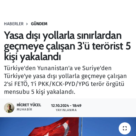
Gündem
HABERLER
GÜNDEM
Haber
Yasa dışı yollarla sınırlardan
Kültür Sanat
geçmeye çalışan 3'ü terörist 5
kişi yakalandı
Kurumsal Haberler
Türkiye'den Yunanistan'a ve Suriye'den
Lezzet Durağı
Türkiye'ye yasa dışı yollarla geçmeye çalışan
2'si FETÖ, 1'i PKK/KCK-PYD/YPG terör örgütü
Memur ve Kamu
mensubu 5 kişi yakalandı.
Otomobil
HICRET YÜCEL
12.10.2024 - 18:49
MUHABIR
YAYINLANMA
Oyun
Ramazan