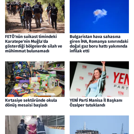
FETÖ'nün suikast timindeki
Bulgaristan hava sahasına
Karatepe'nin Muğla'da
giren İHA, Romanya sınırındaki
gösterdiği bölgelerde silah ve
doğal gaz boru hattı yakınında
mühimmat bulunamadı
infilak etti
Kırtasiye sektöründe okula
YENİ Parti Manisa İl Başkanı
dönüş mesaisi başladı
Özalper tutuklandı