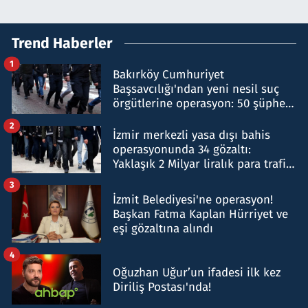
Trend Haberler
1
Bakırköy Cumhuriyet
Başsavcılığı'ndan yeni nesil suç
örgütlerine operasyon: 50 şüpheli
hakkında gözaltı kararı
2
İzmir merkezli yasa dışı bahis
operasyonunda 34 gözaltı:
Yaklaşık 2 Milyar liralık para trafiği
tespit edildi
3
İzmit Belediyesi'ne operasyon!
Başkan Fatma Kaplan Hürriyet ve
eşi gözaltına alındı
4
Oğuzhan Uğur’un ifadesi ilk kez
Diriliş Postası'nda!