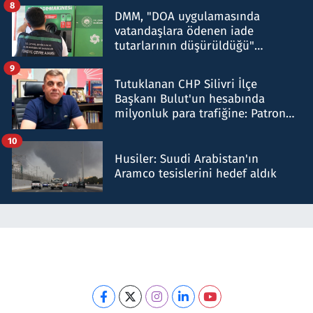
8
DMM, "DOA uygulamasında
vatandaşlara ödenen iade
tutarlarının düşürüldüğü"
iddiasını yalanladı
9
Tutuklanan CHP Silivri İlçe
Başkanı Bulut'un hesabında
milyonluk para trafiğine: Patron
talimat verdi, ben gönderdim
10
Husiler: Suudi Arabistan'ın
Aramco tesislerini hedef aldık