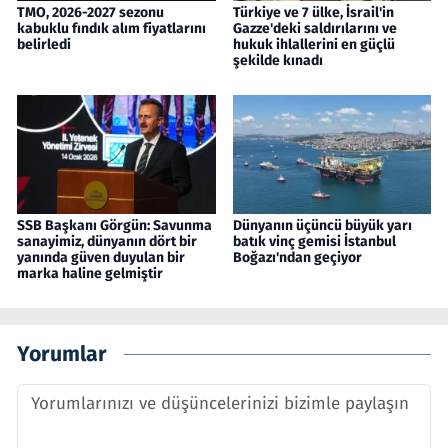
TMO, 2026-2027 sezonu
Türkiye ve 7 ülke, İsrail'in
kabuklu fındık alım fiyatlarını
Gazze'deki saldırılarını ve
belirledi
hukuk ihlallerini en güçlü
şekilde kınadı
SSB Başkanı Görgün: Savunma
Dünyanın üçüncü büyük yarı
sanayimiz, dünyanın dört bir
batık vinç gemisi İstanbul
yanında güven duyulan bir
Boğazı'ndan geçiyor
marka haline gelmiştir
Yorumlar