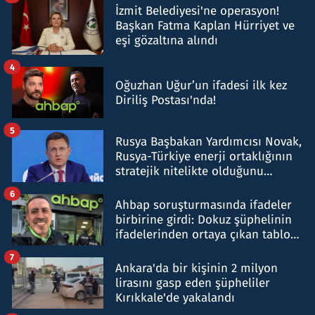
İzmit Belediyesi'ne operasyon!
Başkan Fatma Kaplan Hürriyet ve
eşi gözaltına alındı
4
Oğuzhan Uğur’un ifadesi ilk kez
Diriliş Postası'nda!
5
Rusya Başbakan Yardımcısı Novak,
Rusya-Türkiye enerji ortaklığının
stratejik nitelikte olduğunu
belirtti
6
Ahbap soruşturmasında ifadeler
birbirine girdi: Dokuz şüphelinin
ifadelerinden ortaya çıkan tablo
şok etti
7
Ankara'da bir kişinin 2 milyon
lirasını gasp eden şüpheliler
Kırıkkale'de yakalandı