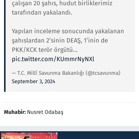
çalışan 20 şahıs, hudut birliklerimiz
tarafından yakalandı.
Yapılan inceleme sonucunda yakalanan
şahıslardan 2’sinin DEAŞ, 1’inin de
PKK/KCK terör örgütü…
pic.twitter.com/KUmmrNyNXl
— T.C. Millî Savunma Bakanlığı (@tcsavunma)
September 3, 2024
Muhabir:
Nusret Odabaş