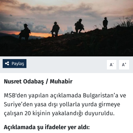
Resmi İlanlar
Rüya Tabirleri
Sağlık
Savunma Sanayi
Paylaş
-
+
A
A
Seçim 2023
Nusret Odabaş / Muhabir
Spor
MSB'den yapılan açıklamada Bulgaristan’a ve
Suriye’den yasa dışı yollarla yurda girmeye
Teknoloji ve Bilim
çalışan 20 kişinin yakalandığı duyuruldu.
Televizyon
Açıklamada şu ifadeler yer aldı: