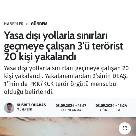
Gündem
HABERLER
GÜNDEM
Haber
Yasa dışı yollarla sınırları
Kültür Sanat
geçmeye çalışan 3'ü terörist
20 kişi yakalandı
Kurumsal Haberler
Yasa dışı yollarla sınırları geçmeye çalışan 20
Lezzet Durağı
kişi yakalandı. Yakalananlardan 2’sinin DEAŞ,
1’inin de PKK/KCK terör örgütü mensubu
Memur ve Kamu
olduğu belirlendi.
Otomobil
NUSRET ODABAŞ
03.09.2024 - 15:17
03.09.2024 - 15:24
MUHABIR
YAYINLANMA
GÜNCELLEME
Oyun
Ramazan