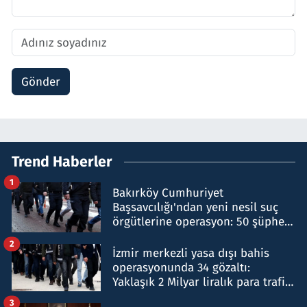
Gönder
Trend Haberler
1
Bakırköy Cumhuriyet
Başsavcılığı'ndan yeni nesil suç
örgütlerine operasyon: 50 şüpheli
hakkında gözaltı kararı
2
İzmir merkezli yasa dışı bahis
operasyonunda 34 gözaltı:
Yaklaşık 2 Milyar liralık para trafiği
tespit edildi
3