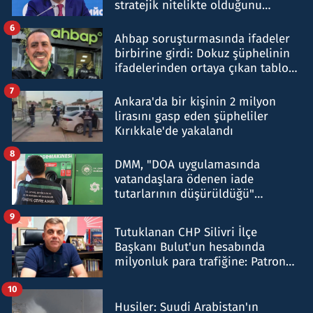
stratejik nitelikte olduğunu
belirtti
6
Ahbap soruşturmasında ifadeler
birbirine girdi: Dokuz şüphelinin
ifadelerinden ortaya çıkan tablo
şok etti
7
Ankara'da bir kişinin 2 milyon
lirasını gasp eden şüpheliler
Kırıkkale'de yakalandı
8
DMM, "DOA uygulamasında
vatandaşlara ödenen iade
tutarlarının düşürüldüğü"
iddiasını yalanladı
9
Tutuklanan CHP Silivri İlçe
Başkanı Bulut'un hesabında
milyonluk para trafiğine: Patron
talimat verdi, ben gönderdim
10
Husiler: Suudi Arabistan'ın