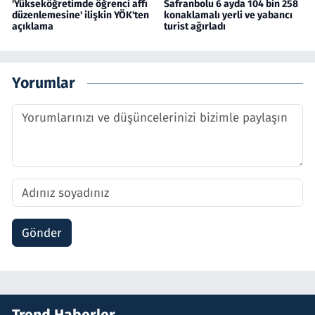
'Yükseköğretimde öğrenci affı
Safranbolu 6 ayda 104 bin 258
düzenlemesine' ilişkin YÖK'ten
konaklamalı yerli ve yabancı
açıklama
turist ağırladı
Yorumlar
Gönder
Trend Haberler