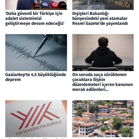
'Daha güvenli bir Türkiye için
Dışişleri Bakanlığı
adalet sistemimizi
bünyesindeki yeni atamalar
geliştirmeye devam edeceğiz'
Resmi Gazete'de yayımlandı
Gaziantep'te 4,5 büyüklüğünde
On soruda suça sürüklenen
deprem
çocuklara ilişkin
düzenlemeleri içeren kanunun
merak edilenleri...