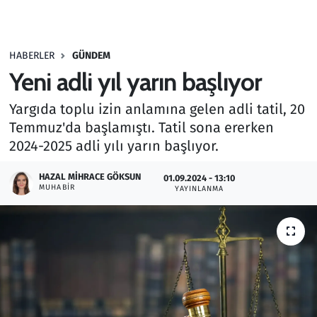
Gündem
HABERLER
GÜNDEM
Haber
Yeni adli yıl yarın başlıyor
Kültür Sanat
Yargıda toplu izin anlamına gelen adli tatil, 20
Temmuz'da başlamıştı. Tatil sona ererken
Kurumsal Haberler
2024-2025 adli yılı yarın başlıyor.
Lezzet Durağı
HAZAL MIHRACE GÖKSUN
01.09.2024 - 13:10
MUHABIR
YAYINLANMA
Memur ve Kamu
Otomobil
Oyun
Ramazan