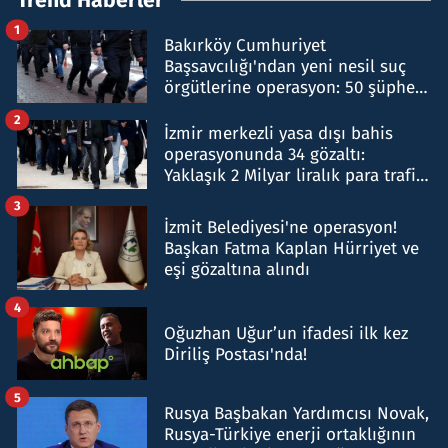
1
Bakırköy Cumhuriyet
Başsavcılığı'ndan yeni nesil suç
örgütlerine operasyon: 50 şüpheli
hakkında gözaltı kararı
2
İzmir merkezli yasa dışı bahis
operasyonunda 34 gözaltı:
Yaklaşık 2 Milyar liralık para trafiği
tespit edildi
3
İzmit Belediyesi'ne operasyon!
Başkan Fatma Kaplan Hürriyet ve
eşi gözaltına alındı
4
Oğuzhan Uğur’un ifadesi ilk kez
Diriliş Postası'nda!
5
Rusya Başbakan Yardımcısı Novak,
Rusya-Türkiye enerji ortaklığının