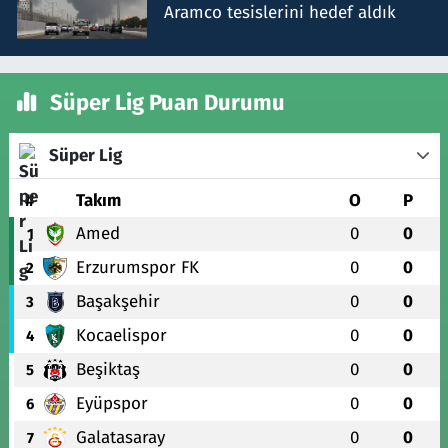
Aramco tesislerini hedef aldık
Süper Lig Puan Durumu
Süper Lig
#
Takım
O
P
Amed
0
0
1
Erzurumspor FK
0
0
2
Başakşehir
0
0
3
Kocaelispor
0
0
4
Beşiktaş
0
0
5
Eyüpspor
0
0
6
Galatasaray
0
0
7