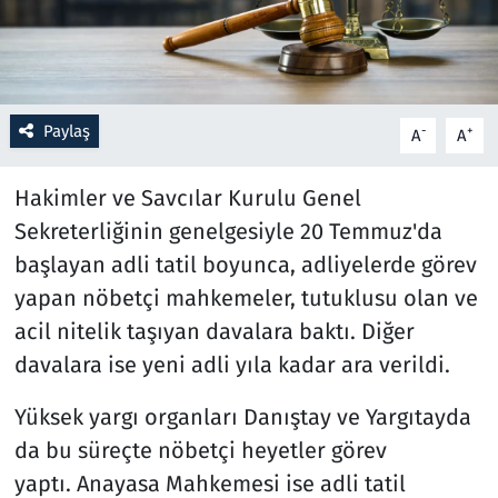
Resmi İlanlar
Rüya Tabirleri
Paylaş
-
+
A
A
Sağlık
Hakimler ve Savcılar Kurulu Genel
Savunma Sanayi
Sekreterliğinin genelgesiyle 20 Temmuz'da
başlayan adli tatil boyunca, adliyelerde görev
Seçim 2023
yapan nöbetçi mahkemeler, tutuklusu olan ve
acil nitelik taşıyan davalara baktı. Diğer
Spor
davalara ise yeni adli yıla kadar ara verildi.
Teknoloji ve Bilim
Yüksek yargı organları Danıştay ve Yargıtayda
da bu süreçte nöbetçi heyetler görev
Televizyon
yaptı. Anayasa Mahkemesi ise adli tatil