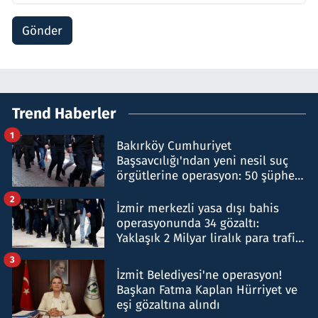
Gönder
Trend Haberler
1
Bakırköy Cumhuriyet
Başsavcılığı'ndan yeni nesil suç
örgütlerine operasyon: 50 şüpheli
hakkında gözaltı kararı
2
İzmir merkezli yasa dışı bahis
operasyonunda 34 gözaltı:
Yaklaşık 2 Milyar liralık para trafiği
tespit edildi
3
İzmit Belediyesi'ne operasyon!
Başkan Fatma Kaplan Hürriyet ve
eşi gözaltına alındı