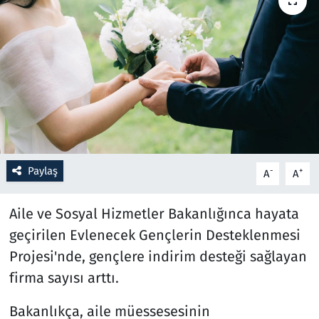
Resmi İlanlar
Rüya Tabirleri
Sağlık
Savunma Sanayi
Paylaş
-
+
A
A
Seçim 2023
Aile ve Sosyal Hizmetler Bakanlığınca hayata
Spor
geçirilen Evlenecek Gençlerin Desteklenmesi
Teknoloji ve Bilim
Projesi'nde, gençlere indirim desteği sağlayan
firma sayısı arttı.
Televizyon
Bakanlıkça, aile müessesesinin