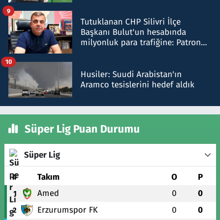
iddiasını yalanladı
9
Tutuklanan CHP Silivri İlçe
Başkanı Bulut'un hesabında
milyonluk para trafiğine: Patron
talimat verdi, ben gönderdim
10
Husiler: Suudi Arabistan'ın
Aramco tesislerini hedef aldık
Süper Lig Puan Durumu
Süper Lig
#
Takım
O
P
Amed
0
0
1
Erzurumspor FK
0
0
2