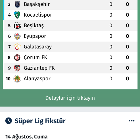
Başakşehir
0
0
3
Kocaelispor
0
0
4
Beşiktaş
0
0
5
Eyüpspor
0
0
6
Galatasaray
0
0
7
Çorum FK
0
0
8
Gaziantep FK
0
0
9
Alanyaspor
0
0
10
Detaylar için tıklayın
Süper Lig Fikstür
14 Ağustos, Cuma