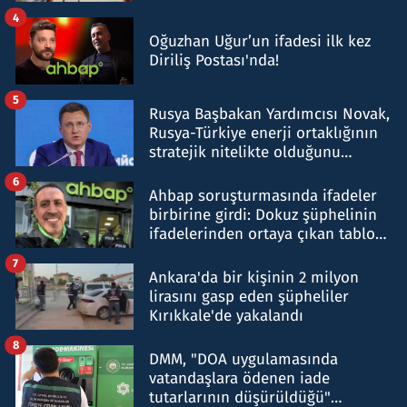
4
Oğuzhan Uğur’un ifadesi ilk kez
Diriliş Postası'nda!
5
Rusya Başbakan Yardımcısı Novak,
Rusya-Türkiye enerji ortaklığının
stratejik nitelikte olduğunu
belirtti
6
Ahbap soruşturmasında ifadeler
birbirine girdi: Dokuz şüphelinin
ifadelerinden ortaya çıkan tablo
şok etti
7
Ankara'da bir kişinin 2 milyon
lirasını gasp eden şüpheliler
Kırıkkale'de yakalandı
8
DMM, "DOA uygulamasında
vatandaşlara ödenen iade
tutarlarının düşürüldüğü"