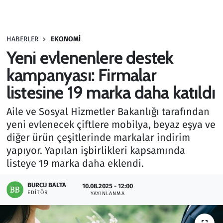
Gündem
HABERLER
EKONOMI
Haber
Yeni evlenenlere destek
Kültür Sanat
kampanyası: Firmalar
listesine 19 marka daha katıldı
Kurumsal Haberler
Aile ve Sosyal Hizmetler Bakanlığı tarafından
Lezzet Durağı
yeni evlenecek çiftlere mobilya, beyaz eşya ve
diğer ürün çeşitlerinde markalar indirim
Memur ve Kamu
yapıyor. Yapılan işbirlikleri kapsamında
listeye 19 marka daha eklendi.
Otomobil
BURCU BALTA
10.08.2025 - 12:00
EDITÖR
Oyun
YAYINLANMA
Ramazan