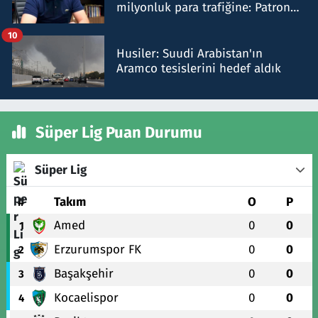
milyonluk para trafiğine: Patron
talimat verdi, ben gönderdim
10
Husiler: Suudi Arabistan'ın
Aramco tesislerini hedef aldık
Süper Lig Puan Durumu
Süper Lig
#
Takım
O
P
Amed
0
0
1
Erzurumspor FK
0
0
2
Başakşehir
0
0
3
Kocaelispor
0
0
4