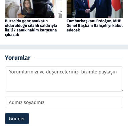
Bursa'da genç avukatın
Cumhurbaşkanı Erdoğan, MHP
öldürüldüğü silahlı saldırıyla
Genel Başkanı Bahçeli'yi kabul
ilgili 7 sanık hakim karşısına
edecek
çıkacak
Yorumlar
Gönder