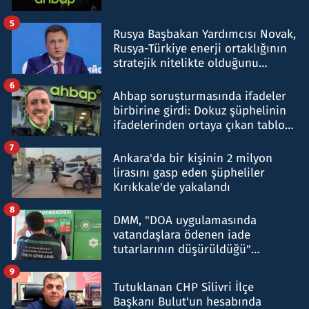
5
Rusya Başbakan Yardımcısı Novak,
Rusya-Türkiye enerji ortaklığının
stratejik nitelikte olduğunu
belirtti
6
Ahbap soruşturmasında ifadeler
birbirine girdi: Dokuz şüphelinin
ifadelerinden ortaya çıkan tablo
şok etti
7
Ankara'da bir kişinin 2 milyon
lirasını gasp eden şüpheliler
Kırıkkale'de yakalandı
8
DMM, "DOA uygulamasında
vatandaşlara ödenen iade
tutarlarının düşürüldüğü"
iddiasını yalanladı
9
Tutuklanan CHP Silivri İlçe
Başkanı Bulut'un hesabında