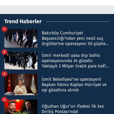
Trend Haberler
1
Bakırköy Cumhuriyet
Başsavcılığı'ndan yeni nesil suç
örgütlerine operasyon: 50 şüpheli
hakkında gözaltı kararı
2
İzmir merkezli yasa dışı bahis
operasyonunda 34 gözaltı:
Yaklaşık 2 Milyar liralık para trafiği
tespit edildi
3
İzmit Belediyesi'ne operasyon!
Başkan Fatma Kaplan Hürriyet ve
eşi gözaltına alındı
4
Oğuzhan Uğur’un ifadesi ilk kez
Diriliş Postası'nda!