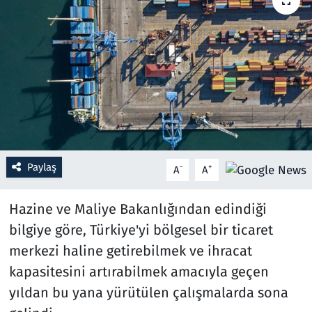
Resmi İlanlar
Rüya Tabirleri
Sağlık
Savunma Sanayi
Paylaş
-
+
A
A
Seçim 2023
Hazine ve Maliye Bakanlığından edindiği
Spor
bilgiye göre, Türkiye'yi bölgesel bir ticaret
Teknoloji ve Bilim
merkezi haline getirebilmek ve ihracat
kapasitesini artırabilmek amacıyla geçen
Televizyon
yıldan bu yana yürütülen çalışmalarda sona