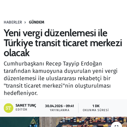
Gündem
HABERLER
GÜNDEM
Haber
Yeni vergi düzenlemesi ile
Kültür Sanat
Türkiye transit ticaret merkezi
olacak
Kurumsal Haberler
Cumhurbaşkanı Recep Tayyip Erdoğan
Lezzet Durağı
tarafından kamuoyuna duyurulan yeni vergi
düzenlemesi ile uluslararası rekabetçi bir
Memur ve Kamu
"transit ticaret merkezi"nin oluşturulması
hedefleniyor.
Otomobil
SAMET TUNÇ
30.04.2026 - 09:41
1 DK
EDITÖR
Oyun
YAYINLANMA
OKUNMA SÜRESI
Ramazan