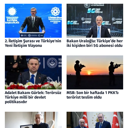
2. İletişim Şurası ve Türkiye'nin
Bakan Uraloğlu: Türkiye’de her
Yeni İletişim Vizyonu
iki kişiden biri 5G abonesi oldu
Adalet Bakanı Gürlek: Terörsüz
MSB: Son bir haftada 1 PKK'lı
Türkiye milli bir devlet
terörist teslim oldu
politikasıdır