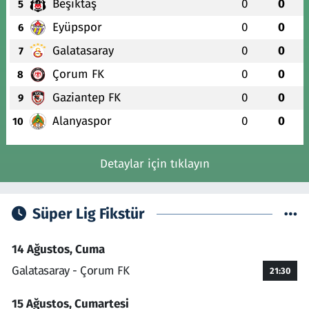
Beşiktaş
0
0
5
Eyüpspor
0
0
6
Galatasaray
0
0
7
Çorum FK
0
0
8
Gaziantep FK
0
0
9
Alanyaspor
0
0
10
Detaylar için tıklayın
Süper Lig Fikstür
14 Ağustos, Cuma
Galatasaray - Çorum FK
21:30
15 Ağustos, Cumartesi