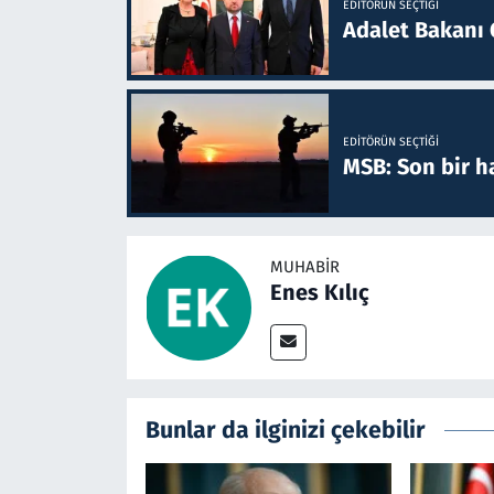
EDITÖRÜN SEÇTIĞI
Adalet Bakanı 
EDITÖRÜN SEÇTIĞI
MSB: Son bir ha
MUHABIR
Enes Kılıç
Bunlar da ilginizi çekebilir