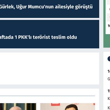
Gürlek, Uğur Mumcu'nun ailesiyle görüştü
1
ftada 1 PKK'lı terörist teslim oldu
1
G
1
K
K