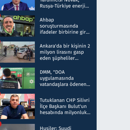
Rusya-Türkiye enerji
ortaklığının stratejik
nitelikte olduğunu
Ahbap
belirtti
soruşturmasında
ifadeler birbirine girdi:
Dokuz şüphelinin
ifadelerinden ortaya
Ankara'da bir kişinin 2
çıkan tablo şok etti
milyon lirasını gasp
eden şüpheliler
Kırıkkale'de yakalandı
DMM, "DOA
uygulamasında
vatandaşlara ödenen
iade tutarlarının
düşürüldüğü" iddiasını
Tutuklanan CHP Silivri
yalanladı
İlçe Başkanı Bulut'un
hesabında milyonluk
para trafiğine: Patron
talimat verdi, ben
Husiler: Suudi