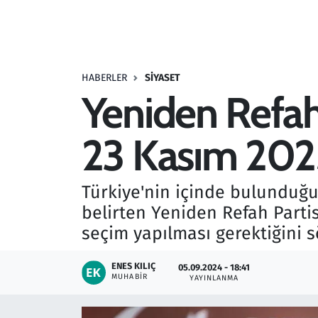
Resmi İlanlar
Rüya Tabirleri
HABERLER
SIYASET
Yeniden Refah'
Sağlık
23 Kasım 2025
Savunma Sanayi
Seçim 2023
Türkiye'nin içinde bulundu
belirten Yeniden Refah Partis
Spor
seçim yapılması gerektiğini s
Teknoloji ve Bilim
ENES KILIÇ
05.09.2024 - 18:41
MUHABIR
YAYINLANMA
Televizyon