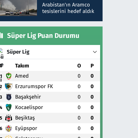
gönderdim
Arabistan'ın Aramco
tesislerini hedef aldık
Süper Lig Puan Durumu
Süper Lig
#
Takım
O
P
Amed
0
0
1
Erzurumspor FK
0
0
2
Başakşehir
0
0
3
Kocaelispor
0
0
4
Beşiktaş
0
0
5
Eyüpspor
0
0
6