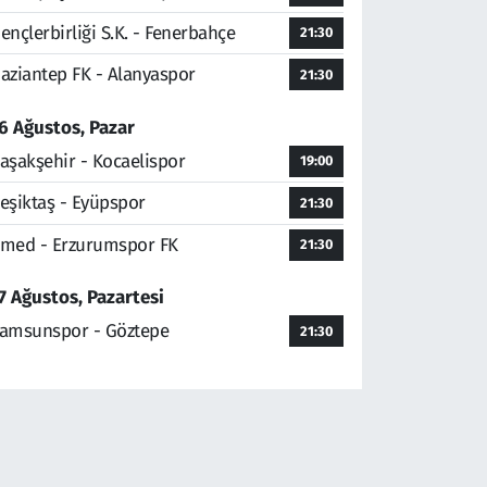
ençlerbirliği S.K. - Fenerbahçe
21:30
aziantep FK - Alanyaspor
21:30
6 Ağustos, Pazar
aşakşehir - Kocaelispor
19:00
eşiktaş - Eyüpspor
21:30
med - Erzurumspor FK
21:30
7 Ağustos, Pazartesi
amsunspor - Göztepe
21:30