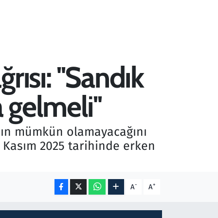
ısı: ''Sandık
gelmeli''
ının mümkün olamayacağını
3 Kasım 2025 tarihinde erken
-
+
A
A