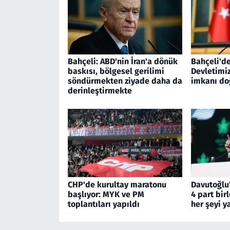
Bahçeli: ABD'nin İran'a dönük
Bahçeli'de
baskısı, bölgesel gerilimi
Devletimi
söndürmekten ziyade daha da
imkanı d
derinleştirmekte
CHP'de kurultay maratonu
Davutoğlu'
başlıyor: MYK ve PM
4 part bir
toplantıları yapıldı
her şeyi 