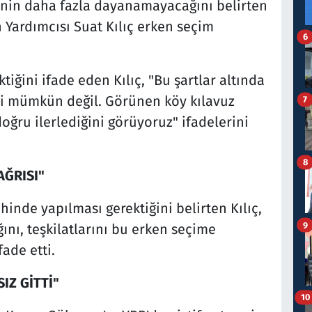
nin daha fazla dayanamayacağını belirten
 Yardımcısı Suat Kılıç erken seçim
6
iğini ifade eden Kılıç, "Bu şartlar altında
i mümkün değil. Görünen köy kılavuz
7
oğru ilerlediğini görüyoruz" ifadelerini
8
AĞRISI"
hinde yapılması gerektiğini belirten Kılıç,
9
nı, teşkilatlarını bu erken seçime
fade etti.
IZ GİTTİ"
10