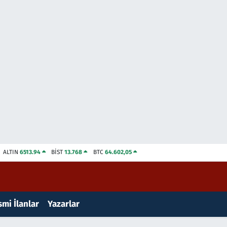
ALTIN
6513.94
BİST
13.768
BTC
64.602,05
mi İlanlar
Yazarlar