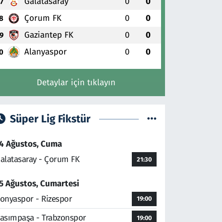
Galatasaray
0
0
7
Çorum FK
0
0
8
Gaziantep FK
0
0
9
Alanyaspor
0
0
0
Detaylar için tıklayın
Süper Lig Fikstür
4 Ağustos, Cuma
alatasaray - Çorum FK
21:30
5 Ağustos, Cumartesi
onyaspor - Rizespor
19:00
asımpaşa - Trabzonspor
19:00