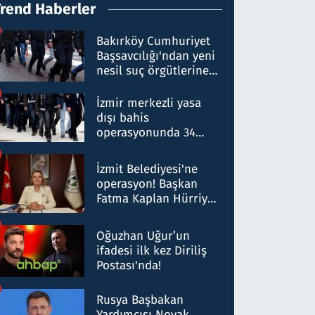
Trend Haberler
Bakırköy Cumhuriyet
Başsavcılığı'ndan yeni
nesil suç örgütlerine
operasyon: 50 şüpheli
hakkında gözaltı kararı
İzmir merkezli yasa
dışı bahis
operasyonunda 34
gözaltı: Yaklaşık 2
Milyar liralık para
İzmit Belediyesi'ne
trafiği tespit edildi
operasyon! Başkan
Fatma Kaplan Hürriyet
ve eşi gözaltına alındı
Oğuzhan Uğur’un
ifadesi ilk kez Diriliş
Postası'nda!
Rusya Başbakan
Yardımcısı Novak,