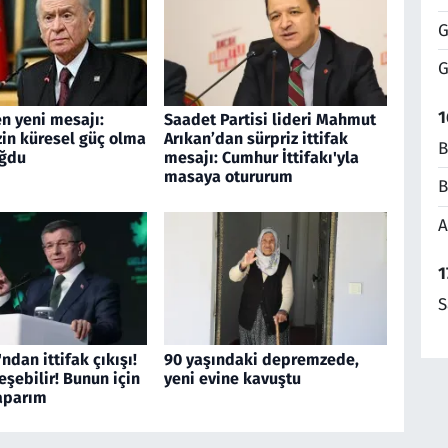
G
G
1
n yeni mesajı:
Saadet Partisi lideri Mahmut
zin küresel güç olma
Arıkan’dan sürpriz ittifak
B
oğdu
mesajı: Cumhur İttifakı'yla
masaya otururum
B
A
1
S
ndan ittifak çıkışı!
90 yaşındaki depremzede,
leşebilir! Bunun için
yeni evine kavuştu
yaparım