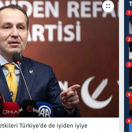
1
2
3
4
5
tkileri Türkiye'de de iyiden iyiye