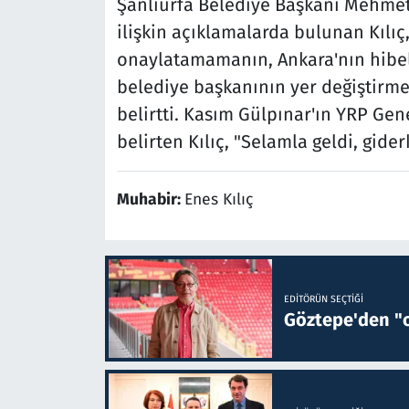
Şanlıurfa Belediye Başkanı Mehmet
ilişkin açıklamalarda bulunan Kılı
onaylatamamanın, Ankara'nın hibe
belediye başkanının yer değiştirme
belirtti. Kasım Gülpınar'ın YRP Gen
belirten Kılıç, "Selamla geldi, gider
Muhabir:
Enes Kılıç
EDITÖRÜN SEÇTIĞI
Göztepe'den "o