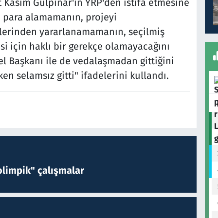
 Kasım Gülpınar'ın YRP'den istifa etmesine
ç, para alamamanın, projeyi
lerinden yararlanamamanın, seçilmiş
si için haklı bir gerekçe olamayacağını
el Başkanı ile de vedalaşmadan gittiğini
ken selamsız gitti" ifadelerini kullandı.
limpik" çalışmalar