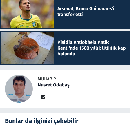
Arsenal, Bruno Guimaraes'i
transfer etti
Pisidia Antiokheia Antik
Kenti'nde 1500 yıllık litürjik kap
bulundu
MUHABIR
Nusret Odabaş
Bunlar da ilginizi çekebilir