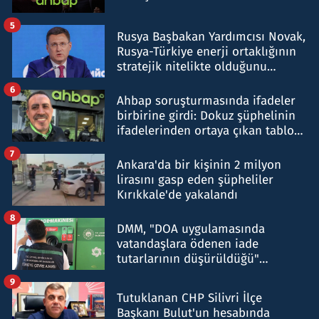
5
Rusya Başbakan Yardımcısı Novak,
Rusya-Türkiye enerji ortaklığının
stratejik nitelikte olduğunu
belirtti
6
Ahbap soruşturmasında ifadeler
birbirine girdi: Dokuz şüphelinin
ifadelerinden ortaya çıkan tablo
şok etti
7
Ankara'da bir kişinin 2 milyon
lirasını gasp eden şüpheliler
Kırıkkale'de yakalandı
8
DMM, "DOA uygulamasında
vatandaşlara ödenen iade
tutarlarının düşürüldüğü"
iddiasını yalanladı
9
Tutuklanan CHP Silivri İlçe
Başkanı Bulut'un hesabında