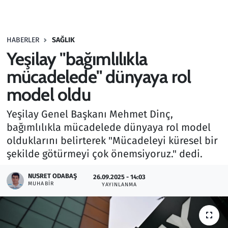
Gündem
HABERLER
SAĞLIK
Haber
Yeşilay "bağımlılıkla
Kültür Sanat
mücadelede" dünyaya rol
model oldu
Kurumsal Haberler
Yeşilay Genel Başkanı Mehmet Dinç,
Lezzet Durağı
bağımlılıkla mücadelede dünyaya rol model
olduklarını belirterek "Mücadeleyi küresel bir
Memur ve Kamu
şekilde götürmeyi çok önemsiyoruz." dedi.
Otomobil
NUSRET ODABAŞ
26.09.2025 - 14:03
MUHABIR
YAYINLANMA
Oyun
Ramazan