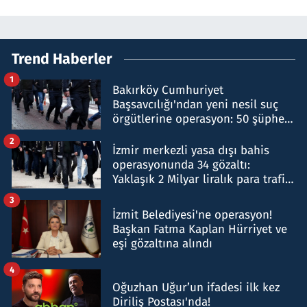
Trend Haberler
1
Bakırköy Cumhuriyet
Başsavcılığı'ndan yeni nesil suç
örgütlerine operasyon: 50 şüpheli
hakkında gözaltı kararı
2
İzmir merkezli yasa dışı bahis
operasyonunda 34 gözaltı:
Yaklaşık 2 Milyar liralık para trafiği
tespit edildi
3
İzmit Belediyesi'ne operasyon!
Başkan Fatma Kaplan Hürriyet ve
eşi gözaltına alındı
4
Oğuzhan Uğur’un ifadesi ilk kez
Diriliş Postası'nda!