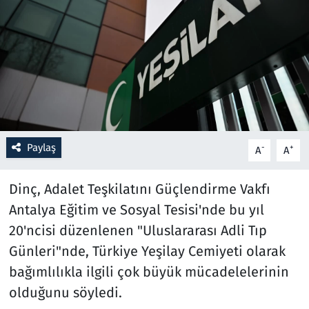
Resmi İlanlar
Rüya Tabirleri
Sağlık
Savunma Sanayi
Paylaş
-
+
A
A
Seçim 2023
Dinç, Adalet Teşkilatını Güçlendirme Vakfı
Spor
Antalya Eğitim ve Sosyal Tesisi'nde bu yıl
20'ncisi düzenlenen "Uluslararası Adli Tıp
Teknoloji ve Bilim
Günleri"nde, Türkiye Yeşilay Cemiyeti olarak
bağımlılıkla ilgili çok büyük mücadelelerinin
Televizyon
olduğunu söyledi.