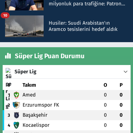
milyonluk para trafiğine: Patron
talimat verdi, ben gönderdim
10
Husiler: Suudi Arabistan'ın
Aramco tesislerini hedef aldık
Süper Lig Puan Durumu
Süper Lig
#
Takım
O
P
Amed
0
0
1
Erzurumspor FK
0
0
2
Başakşehir
0
0
3
Kocaelispor
0
0
4