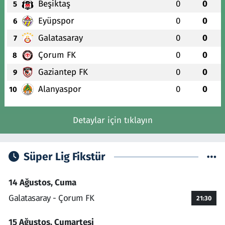
Beşiktaş
0
0
5
Eyüpspor
0
0
6
Galatasaray
0
0
7
Çorum FK
0
0
8
Gaziantep FK
0
0
9
Alanyaspor
0
0
10
Detaylar için tıklayın
Süper Lig Fikstür
14 Ağustos, Cuma
Galatasaray - Çorum FK
21:30
15 Ağustos, Cumartesi