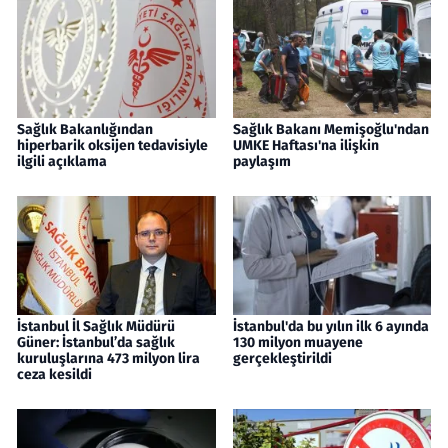
Sağlık Bakanlığından
Sağlık Bakanı Memişoğlu'ndan
hiperbarik oksijen tedavisiyle
UMKE Haftası'na ilişkin
ilgili açıklama
paylaşım
İstanbul İl Sağlık Müdürü
İstanbul'da bu yılın ilk 6 ayında
Güner: İstanbul’da sağlık
130 milyon muayene
kuruluşlarına 473 milyon lira
gerçekleştirildi
ceza kesildi