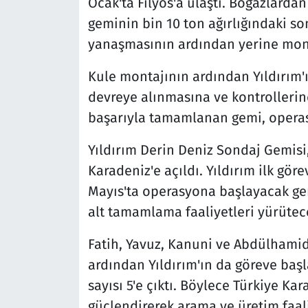
Ocak'ta Filyos'a ulaştı. Boğazlard
geminin bin 10 ton ağırlığındaki son
yanaşmasının ardından yerine mont
Kule montajının ardından Yıldırım'ı
devreye alınmasına ve kontrollerine
başarıyla tamamlanan gemi, operasy
Yıldırım Derin Deniz Sondaj Gemisi, 
Karadeniz'e açıldı. Yıldırım ilk gör
Mayıs'ta operasyona başlayacak ge
alt tamamlama faaliyetleri yürütec
Fatih, Yavuz, Kanuni ve Abdülhami
ardından Yıldırım'ın da göreve baş
sayısı 5'e çıktı. Böylece Türkiye Ka
güçlendirerek arama ve üretim faali