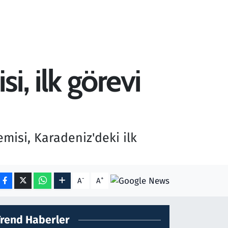
i, ilk görevi
misi, Karadeniz'deki ilk
-
+
A
A
Trend Haberler