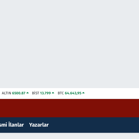
ALTIN
6500.87
BİST
13.799
BTC
64.643,95
mi İlanlar
Yazarlar