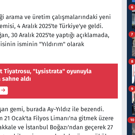
6
ği arama ve üretim çalışmalarındaki yeni
isi, 4 Aralık 2025'te Türkiye'ye geldi.
, 30 Aralık 2025'te yaptığı açıklamada,
7
isinin isminin "Yıldırım" olarak
8
t Tiyatrosu, "Lysistrata" oyunuyla
 sahne aldı
9
an gemi, burada Ay-Yıldız ile bezendi.
m 21 Ocak'ta Filyos Limanı'na gitmek üzere
10
nakkale ve İstanbul Boğazı'ndan geçerek 27