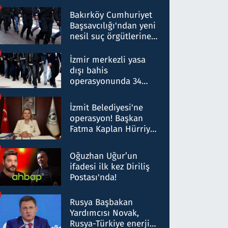
Bakırköy Cumhuriyet
Başsavcılığı'ndan yeni
nesil suç örgütlerine
operasyon: 50 şüpheli
hakkında gözaltı kararı
İzmir merkezli yasa
dışı bahis
operasyonunda 34
gözaltı: Yaklaşık 2
Milyar liralık para
İzmit Belediyesi'ne
trafiği tespit edildi
operasyon! Başkan
Fatma Kaplan Hürriyet
ve eşi gözaltına alındı
Oğuzhan Uğur’un
ifadesi ilk kez Diriliş
Postası'nda!
Rusya Başbakan
Yardımcısı Novak,
Rusya-Türkiye enerji