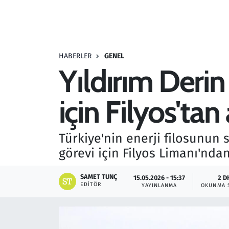
Resmi İlanlar
Rüya Tabirleri
HABERLER
GENEL
Yıldırım Derin
Sağlık
için Filyos'tan 
Savunma Sanayi
Seçim 2023
Türkiye'nin enerji filosunun 
görevi için Filyos Limanı'ndan
Spor
SAMET TUNÇ
15.05.2026 - 15:37
2 D
Teknoloji ve Bilim
EDITÖR
YAYINLANMA
OKUNMA 
Televizyon