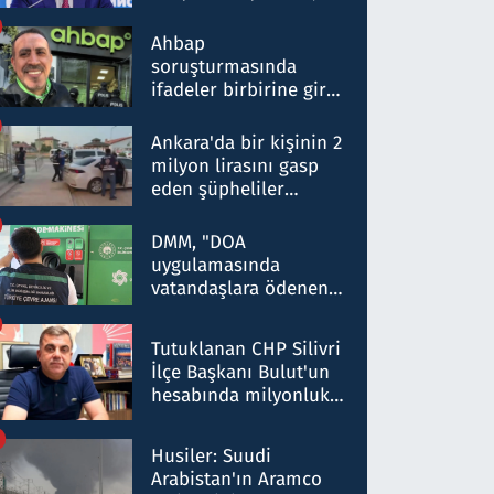
ortaklığının stratejik
nitelikte olduğunu
Ahbap
belirtti
soruşturmasında
ifadeler birbirine girdi:
Dokuz şüphelinin
ifadelerinden ortaya
Ankara'da bir kişinin 2
çıkan tablo şok etti
milyon lirasını gasp
eden şüpheliler
Kırıkkale'de yakalandı
DMM, "DOA
uygulamasında
vatandaşlara ödenen
iade tutarlarının
düşürüldüğü" iddiasını
Tutuklanan CHP Silivri
yalanladı
İlçe Başkanı Bulut'un
hesabında milyonluk
para trafiğine: Patron
talimat verdi, ben
Husiler: Suudi
gönderdim
Arabistan'ın Aramco