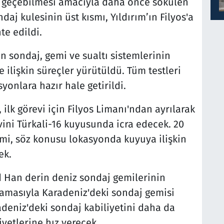
an geçebilmesi amacıyla daha önce sökülen
daj kulesinin üst kısmı, Yıldırım’ın Filyos'a
e edildi.
n sondaj, gemi ve sualtı sistemlerinin
 ilişkin süreçler yürütüldü. Tüm testleri
onlara hazır hale getirildi.
ilk görevi için Filyos Limanı'ndan ayrılarak
evini Türkali-16 kuyusunda icra edecek. 20
mi, söz konusu lokasyonda kuyuya ilişkin
ek.
d Han derin deniz sondaj gemilerinin
lamasıyla Karadeniz'deki sondaj gemisi
radeniz'deki sondaj kabiliyetini daha da
yetlerine hız verecek.