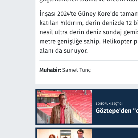
İnşası 2024'te Güney Kore'de tamam
katılan Yıldırım, derin denizde 12 
nesil ultra derin deniz sondaj gemi
metre genişliğe sahip. Helikopter 
alanı da sunuyor.
Muhabir:
Samet Tunç
EDITÖRÜN SEÇTIĞI
Göztepe'den "o