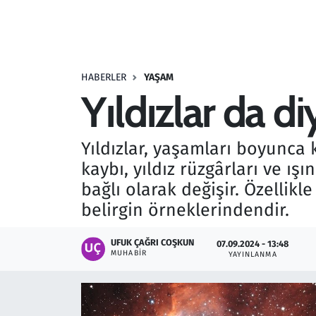
Resmi İlanlar
Rüya Tabirleri
HABERLER
YAŞAM
Yıldızlar da di
Sağlık
Savunma Sanayi
Yıldızlar, yaşamları boyunca 
kaybı, yıldız rüzgârları ve ışı
Seçim 2023
bağlı olarak değişir. Özellikle
belirgin örneklerindendir.
Spor
UFUK ÇAĞRI COŞKUN
07.09.2024 - 13:48
Teknoloji ve Bilim
MUHABIR
YAYINLANMA
Televizyon