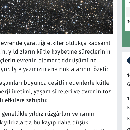
1
n evrende yarattığı etkiler oldukça kapsamlı
n, yıldızların kütle kaybetme süreçlerinin
reçlerin evrenin element dönüşümüne
lıyor. İşte yazınızın ana noktalarının özeti:
1
yaşamları boyunca çeşitli nedenlerle kütle
G
nerji üretimi, yaşam süreleri ve evrenin toz
1
etkilere sahiptir.
K
genellikle yıldız rüzgârları ve ışınım
K
uk yıldızlarda bu kayıp daha düşük
G