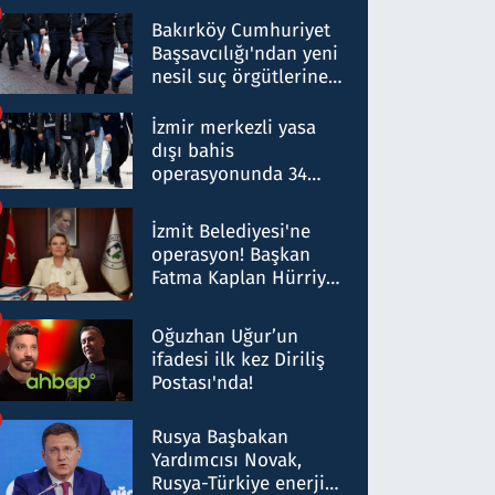
Bakırköy Cumhuriyet
Başsavcılığı'ndan yeni
nesil suç örgütlerine
operasyon: 50 şüpheli
hakkında gözaltı kararı
İzmir merkezli yasa
dışı bahis
operasyonunda 34
gözaltı: Yaklaşık 2
Milyar liralık para
İzmit Belediyesi'ne
trafiği tespit edildi
operasyon! Başkan
Fatma Kaplan Hürriyet
ve eşi gözaltına alındı
Oğuzhan Uğur’un
ifadesi ilk kez Diriliş
Postası'nda!
Rusya Başbakan
Yardımcısı Novak,
Rusya-Türkiye enerji