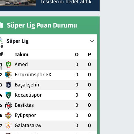
tesislerini hedef aldık
Süper Lig Puan Durumu
Süper Lig
#
Takım
O
P
Amed
0
0
1
Erzurumspor FK
0
0
2
Başakşehir
0
0
3
Kocaelispor
0
0
4
Beşiktaş
0
0
5
Eyüpspor
0
0
6
Galatasaray
0
0
7