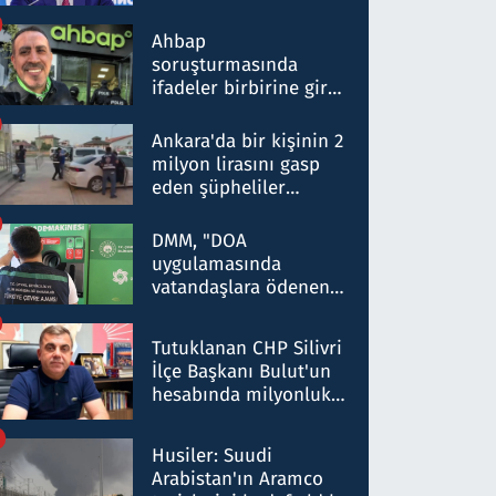
ortaklığının stratejik
nitelikte olduğunu
Ahbap
belirtti
soruşturmasında
ifadeler birbirine girdi:
Dokuz şüphelinin
ifadelerinden ortaya
Ankara'da bir kişinin 2
çıkan tablo şok etti
milyon lirasını gasp
eden şüpheliler
Kırıkkale'de yakalandı
DMM, "DOA
uygulamasında
vatandaşlara ödenen
iade tutarlarının
düşürüldüğü" iddiasını
Tutuklanan CHP Silivri
yalanladı
İlçe Başkanı Bulut'un
hesabında milyonluk
para trafiğine: Patron
talimat verdi, ben
Husiler: Suudi
gönderdim
Arabistan'ın Aramco