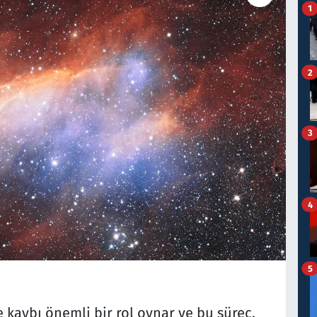
1
2
3
4
5
 kaybı önemli bir rol oynar ve bu süreç,