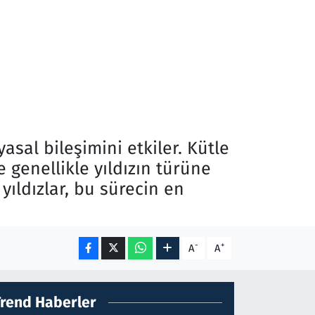
sal bileşimini etkiler. Kütle
ve genellikle yıldızın türüne
 yıldızlar, bu sürecin en
-
+
A
A
Trend Haberler