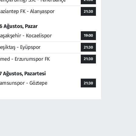
aziantep FK - Alanyaspor
21:30
6 Ağustos, Pazar
aşakşehir - Kocaelispor
19:00
eşiktaş - Eyüpspor
21:30
med - Erzurumspor FK
21:30
7 Ağustos, Pazartesi
amsunspor - Göztepe
21:30