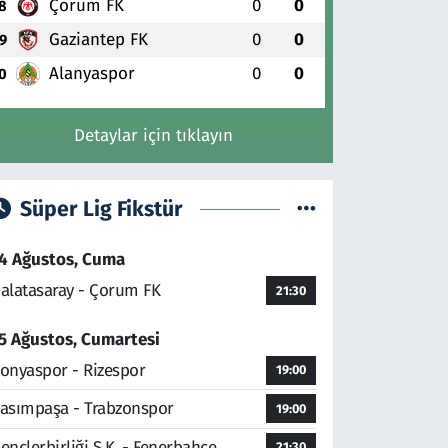
Çorum FK
0
0
8
Gaziantep FK
0
0
9
Alanyaspor
0
0
0
Detaylar için tıklayın
Süper Lig Fikstür
4 Ağustos, Cuma
alatasaray - Çorum FK
21:30
5 Ağustos, Cumartesi
onyaspor - Rizespor
19:00
asımpaşa - Trabzonspor
19:00
ençlerbirliği S.K. - Fenerbahçe
21:30