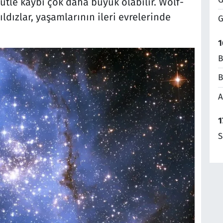
kütle kaybı çok daha büyük olabilir. Wolf-
yıldızlar, yaşamlarının ileri evrelerinde
G
1
B
B
A
1
S