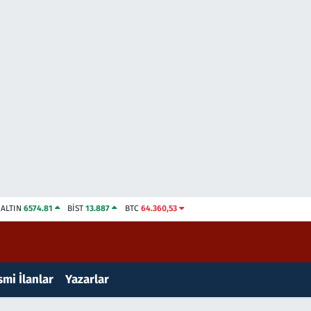
ALTIN
6574.81
BİST
13.887
BTC
64.360,53
mi İlanlar
Yazarlar