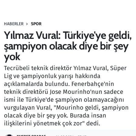
Gündem
HABERLER
SPOR
Haber
Yılmaz Vural: Türkiye'ye geldi,
Kültür Sanat
şampiyon olacak diye bir şey
yok
Kurumsal Haberler
Tecrübeli teknik direktör Yılmaz Vural, Süper
Lezzet Durağı
Lig ve şampiyonluk yarışı hakkında
açıklamalarda bulundu. Fenerbahçe'nin
Memur ve Kamu
teknik direktörü Jose Mourinho'nun sadece
ismi ile Türkiye'de şampiyon olamayacağını
Otomobil
vurgulayan Vural, "Mourinho geldi, şampiyon
olacak diye bir şey yok. Burada insan
Oyun
ilişkilerini yönetmek çok zor" dedi.
Ramazan