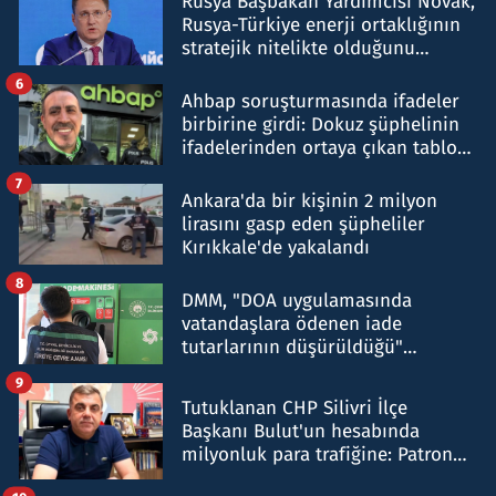
Rusya Başbakan Yardımcısı Novak,
Rusya-Türkiye enerji ortaklığının
stratejik nitelikte olduğunu
belirtti
6
Ahbap soruşturmasında ifadeler
birbirine girdi: Dokuz şüphelinin
ifadelerinden ortaya çıkan tablo
şok etti
7
Ankara'da bir kişinin 2 milyon
lirasını gasp eden şüpheliler
Kırıkkale'de yakalandı
8
DMM, "DOA uygulamasında
vatandaşlara ödenen iade
tutarlarının düşürüldüğü"
iddiasını yalanladı
9
Tutuklanan CHP Silivri İlçe
Başkanı Bulut'un hesabında
milyonluk para trafiğine: Patron
talimat verdi, ben gönderdim