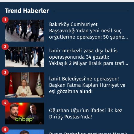
Trend Haberler
1
Bakırköy Cumhuriyet
Başsavcılığı'ndan yeni nesil suç
örgütlerine operasyon: 50 şüpheli
hakkında gözaltı kararı
2
İzmir merkezli yasa dışı bahis
operasyonunda 34 gözaltı:
Yaklaşık 2 Milyar liralık para trafiği
tespit edildi
3
İzmit Belediyesi'ne operasyon!
Başkan Fatma Kaplan Hürriyet ve
eşi gözaltına alındı
4
Oğuzhan Uğur’un ifadesi ilk kez
Diriliş Postası'nda!
5