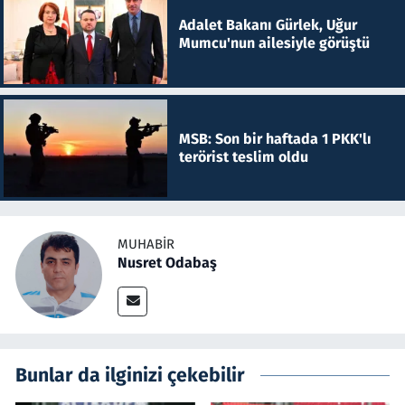
Adalet Bakanı Gürlek, Uğur
Mumcu'nun ailesiyle görüştü
MSB: Son bir haftada 1 PKK'lı
terörist teslim oldu
MUHABIR
Nusret Odabaş
Bunlar da ilginizi çekebilir