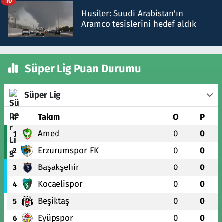
10
Husiler: Suudi Arabistan'ın
Aramco tesislerini hedef aldık
Süper Lig Puan Durumu
Süper Lig
#
Takım
O
P
Amed
0
0
1
Erzurumspor FK
0
0
2
Başakşehir
0
0
3
Kocaelispor
0
0
4
Beşiktaş
0
0
5
Eyüpspor
0
0
6