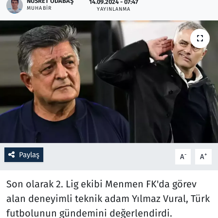
NUSRET ODABAŞ
14.09.2024 - 07:47
MUHABIR
YAYINLANMA
Resmi İlanlar
Rüya Tabirleri
Sağlık
Savunma Sanayi
Seçim 2023
Spor
Paylaş
-
+
A
A
Teknoloji ve Bilim
Son olarak 2. Lig ekibi Menmen FK'da görev
Televizyon
alan deneyimli teknik adam Yılmaz Vural, Türk
futbolunun gündemini değerlendirdi.