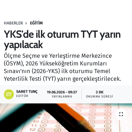
Gündem
HABERLER
EĞITIM
Haber
YKS'de ilk oturum TYT yarın
Kültür Sanat
yapılacak
Ölçme Seçme ve Yerleştirme Merkezince
Kurumsal Haberler
(ÖSYM), 2026 Yükseköğretim Kurumları
Sınavı'nın (2026-YKS) ilk oturumu Temel
Lezzet Durağı
Yeterlilik Testi (TYT) yarın gerçekleştirilecek.
Memur ve Kamu
SAMET TUNÇ
19.06.2026 - 09:37
3 DK
EDITÖR
YAYINLANMA
OKUNMA SÜRESI
Otomobil
Oyun
Ramazan