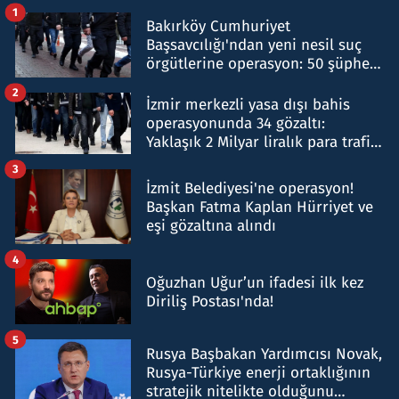
1
Bakırköy Cumhuriyet
Başsavcılığı'ndan yeni nesil suç
örgütlerine operasyon: 50 şüpheli
hakkında gözaltı kararı
2
İzmir merkezli yasa dışı bahis
operasyonunda 34 gözaltı:
Yaklaşık 2 Milyar liralık para trafiği
tespit edildi
3
İzmit Belediyesi'ne operasyon!
Başkan Fatma Kaplan Hürriyet ve
eşi gözaltına alındı
4
Oğuzhan Uğur’un ifadesi ilk kez
Diriliş Postası'nda!
5
Rusya Başbakan Yardımcısı Novak,
Rusya-Türkiye enerji ortaklığının
stratejik nitelikte olduğunu