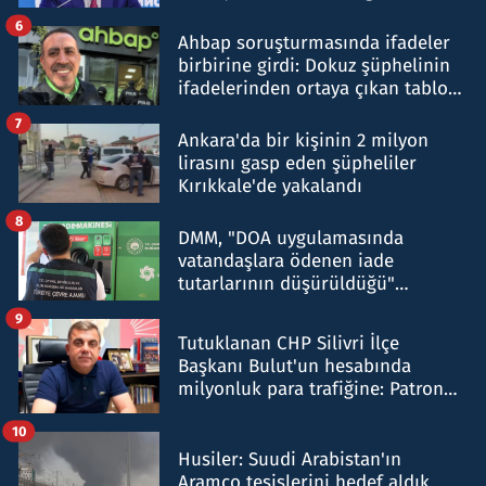
belirtti
6
Ahbap soruşturmasında ifadeler
birbirine girdi: Dokuz şüphelinin
ifadelerinden ortaya çıkan tablo
şok etti
7
Ankara'da bir kişinin 2 milyon
lirasını gasp eden şüpheliler
Kırıkkale'de yakalandı
8
DMM, "DOA uygulamasında
vatandaşlara ödenen iade
tutarlarının düşürüldüğü"
iddiasını yalanladı
9
Tutuklanan CHP Silivri İlçe
Başkanı Bulut'un hesabında
milyonluk para trafiğine: Patron
talimat verdi, ben gönderdim
10
Husiler: Suudi Arabistan'ın
Aramco tesislerini hedef aldık