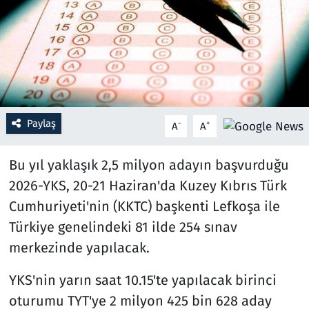
Resmi İlanlar
Rüya Tabirleri
Sağlık
Paylaş
-
+
A
A
Savunma Sanayi
Bu yıl yaklaşık 2,5 milyon adayın başvurduğu
Seçim 2023
2026-YKS, 20-21 Haziran'da Kuzey Kıbrıs Türk
Cumhuriyeti'nin (KKTC) başkenti Lefkoşa ile
Spor
Türkiye genelindeki 81 ilde 254 sınav
Teknoloji ve Bilim
merkezinde yapılacak.
Televizyon
YKS'nin yarın saat 10.15'te yapılacak birinci
oturumu TYT'ye 2 milyon 425 bin 628 aday