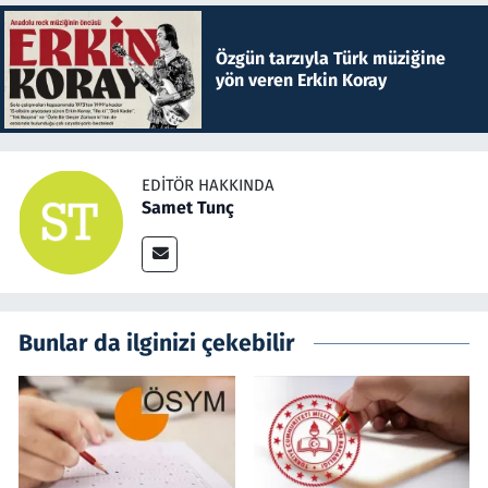
Özgün tarzıyla Türk müziğine
yön veren Erkin Koray
EDITÖR HAKKINDA
Samet Tunç
Bunlar da ilginizi çekebilir