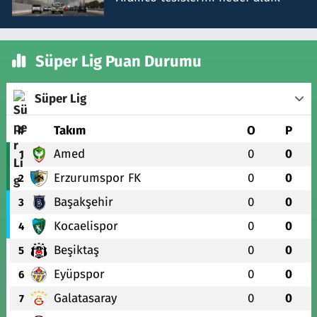
Süper Lig Puan Durumu
Süper Lig
#
Takım
O
P
Amed
0
0
1
Erzurumspor FK
0
0
2
Başakşehir
0
0
3
Kocaelispor
0
0
4
Beşiktaş
0
0
5
Eyüpspor
0
0
6
Galatasaray
0
0
7