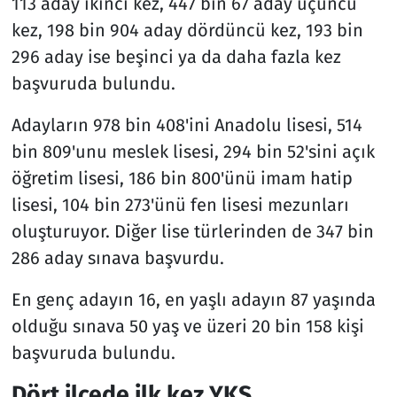
113 aday ikinci kez, 447 bin 67 aday üçüncü
kez, 198 bin 904 aday dördüncü kez, 193 bin
296 aday ise beşinci ya da daha fazla kez
başvuruda bulundu.
Adayların 978 bin 408'ini Anadolu lisesi, 514
bin 809'unu meslek lisesi, 294 bin 52'sini açık
öğretim lisesi, 186 bin 800'ünü imam hatip
lisesi, 104 bin 273'ünü fen lisesi mezunları
oluşturuyor. Diğer lise türlerinden de 347 bin
286 aday sınava başvurdu.
En genç adayın 16, en yaşlı adayın 87 yaşında
olduğu sınava 50 yaş ve üzeri 20 bin 158 kişi
başvuruda bulundu.
Dört ilçede ilk kez YKS