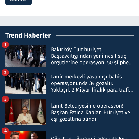
Trend Haberler
1
Bakırköy Cumhuriyet
Başsavcılığı'ndan yeni nesil suç
örgütlerine operasyon: 50 şüpheli
hakkında gözaltı kararı
2
İzmir merkezli yasa dışı bahis
operasyonunda 34 gözaltı:
Yaklaşık 2 Milyar liralık para trafiği
tespit edildi
3
İzmit Belediyesi'ne operasyon!
Başkan Fatma Kaplan Hürriyet ve
eşi gözaltına alındı
4
Oğuzhan Uğur’un ifadesi ilk kez