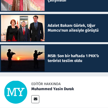
çalışmalar
Adalet Bakanı Gürlek, Uğur
Mumcu'nun ailesiyle görüştü
MSB: Son bir haftada 1 PKK'lı
terörist teslim oldu
EDITÖR HAKKINDA
Muhammed Yasin Durak