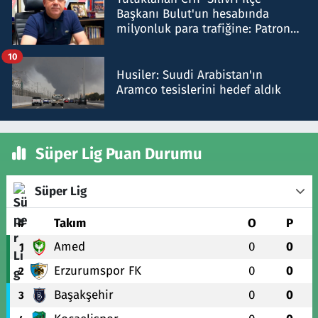
Başkanı Bulut'un hesabında
milyonluk para trafiğine: Patron
talimat verdi, ben gönderdim
10
Husiler: Suudi Arabistan'ın
Aramco tesislerini hedef aldık
Süper Lig Puan Durumu
Süper Lig
#
Takım
O
P
Amed
0
0
1
Erzurumspor FK
0
0
2
Başakşehir
0
0
3