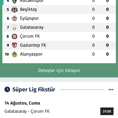
Kocaelispor
0
0
4
Beşiktaş
0
0
5
Eyüpspor
0
0
6
Galatasaray
0
0
7
Çorum FK
0
0
8
Gaziantep FK
0
0
9
Alanyaspor
0
0
10
Detaylar için tıklayın
Süper Lig Fikstür
14 Ağustos, Cuma
Galatasaray - Çorum FK
21:30