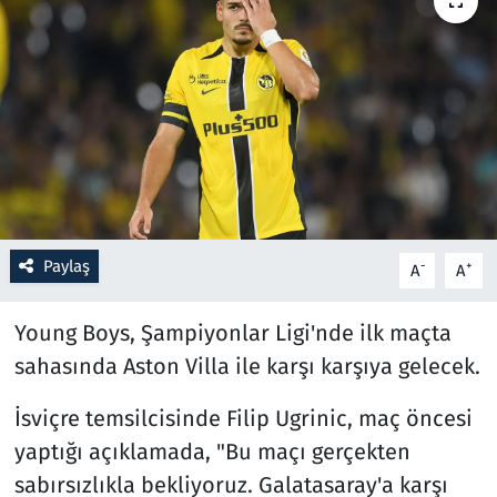
Resmi İlanlar
Rüya Tabirleri
Sağlık
Savunma Sanayi
Paylaş
-
+
A
A
Seçim 2023
Young Boys, Şampiyonlar Ligi'nde ilk maçta
Spor
sahasında Aston Villa ile karşı karşıya gelecek.
Teknoloji ve Bilim
İsviçre temsilcisinde Filip Ugrinic, maç öncesi
Televizyon
yaptığı açıklamada, "Bu maçı gerçekten
sabırsızlıkla bekliyoruz. Galatasaray'a karşı