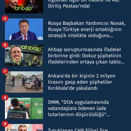
Diriliş Postası'nda!
5
Rusya Başbakan Yardımcısı Novak,
Rusya-Türkiye enerji ortaklığının
stratejik nitelikte olduğunu
belirtti
6
Ahbap soruşturmasında ifadeler
birbirine girdi: Dokuz şüphelinin
ifadelerinden ortaya çıkan tablo
şok etti
7
Ankara'da bir kişinin 2 milyon
lirasını gasp eden şüpheliler
Kırıkkale'de yakalandı
8
DMM, "DOA uygulamasında
vatandaşlara ödenen iade
tutarlarının düşürüldüğü"
iddiasını yalanladı
9
Tutuklanan CHP Silivri İlçe