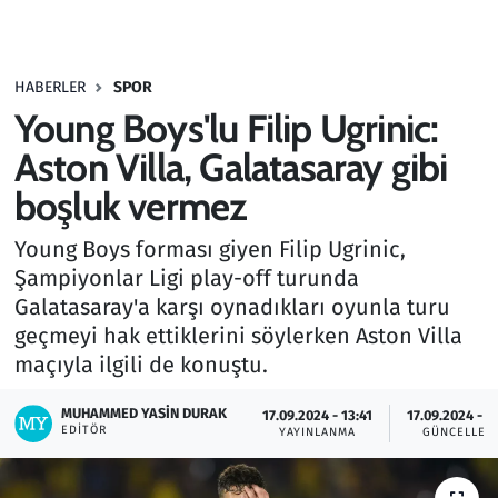
Gündem
HABERLER
SPOR
Haber
Young Boys'lu Filip Ugrinic:
Kültür Sanat
Aston Villa, Galatasaray gibi
boşluk vermez
Kurumsal Haberler
Young Boys forması giyen Filip Ugrinic,
Lezzet Durağı
Şampiyonlar Ligi play-off turunda
Galatasaray'a karşı oynadıkları oyunla turu
Memur ve Kamu
geçmeyi hak ettiklerini söylerken Aston Villa
maçıyla ilgili de konuştu.
Otomobil
MUHAMMED YASIN DURAK
17.09.2024 - 13:41
17.09.2024 - 1
EDITÖR
Oyun
YAYINLANMA
GÜNCELLEM
Ramazan