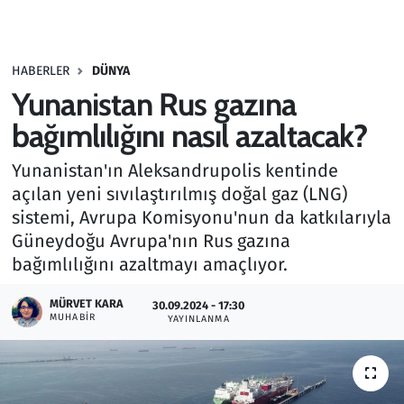
Gündem
HABERLER
DÜNYA
Haber
Yunanistan Rus gazına
Kültür Sanat
bağımlılığını nasıl azaltacak?
Yunanistan'ın Aleksandrupolis kentinde
Kurumsal Haberler
açılan yeni sıvılaştırılmış doğal gaz (LNG)
sistemi, Avrupa Komisyonu'nun da katkılarıyla
Lezzet Durağı
Güneydoğu Avrupa'nın Rus gazına
Memur ve Kamu
bağımlılığını azaltmayı amaçlıyor.
MÜRVET KARA
Otomobil
30.09.2024 - 17:30
MUHABIR
YAYINLANMA
Oyun
Ramazan