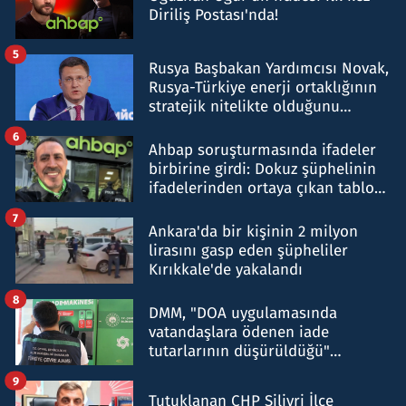
Diriliş Postası'nda!
5
Rusya Başbakan Yardımcısı Novak,
Rusya-Türkiye enerji ortaklığının
stratejik nitelikte olduğunu
belirtti
6
Ahbap soruşturmasında ifadeler
birbirine girdi: Dokuz şüphelinin
ifadelerinden ortaya çıkan tablo
şok etti
7
Ankara'da bir kişinin 2 milyon
lirasını gasp eden şüpheliler
Kırıkkale'de yakalandı
8
DMM, "DOA uygulamasında
vatandaşlara ödenen iade
tutarlarının düşürüldüğü"
iddiasını yalanladı
9
Tutuklanan CHP Silivri İlçe