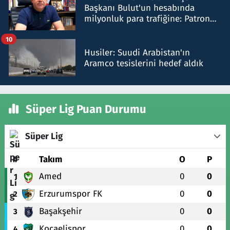
Başkanı Bulut'un hesabında
milyonluk para trafiğine: Patron
talimat verdi, ben gönderdim
10
Husiler: Suudi Arabistan'ın
Aramco tesislerini hedef aldık
Süper Lig Puan Durumu
Süper Lig
#
Takım
O
P
Amed
0
0
1
Erzurumspor FK
0
0
2
Başakşehir
0
0
3
Kocaelispor
0
0
4