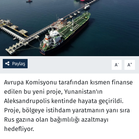
Resmi İlanlar
Rüya Tabirleri
Sağlık
Savunma Sanayi
Paylaş
-
+
A
A
Seçim 2023
Avrupa Komisyonu tarafından kısmen finanse
edilen bu yeni proje, Yunanistan'ın
Spor
Aleksandrupolis kentinde hayata geçirildi.
Teknoloji ve Bilim
Proje, bölgeye istihdam yaratmanın yanı sıra
Rus gazına olan bağımlılığı azaltmayı
Televizyon
hedefliyor.