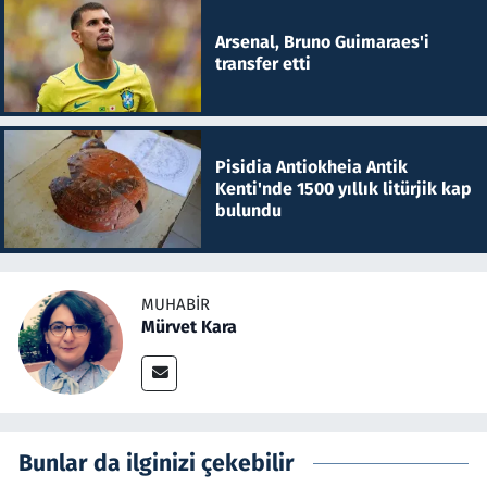
Arsenal, Bruno Guimaraes'i
transfer etti
Pisidia Antiokheia Antik
Kenti'nde 1500 yıllık litürjik kap
bulundu
MUHABIR
Mürvet Kara
Bunlar da ilginizi çekebilir