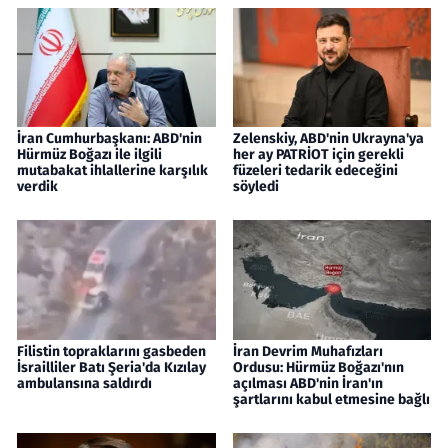
İran Cumhurbaşkanı: ABD'nin
Zelenskiy, ABD'nin Ukrayna'ya
Hürmüz Boğazı ile ilgili
her ay PATRİOT için gerekli
mutabakat ihlallerine karşılık
füzeleri tedarik edeceğini
verdik
söyledi
Filistin topraklarını gasbeden
İran Devrim Muhafızları
İsrailliler Batı Şeria'da Kızılay
Ordusu: Hürmüz Boğazı'nın
ambulansına saldırdı
açılması ABD'nin İran'ın
şartlarını kabul etmesine bağlı