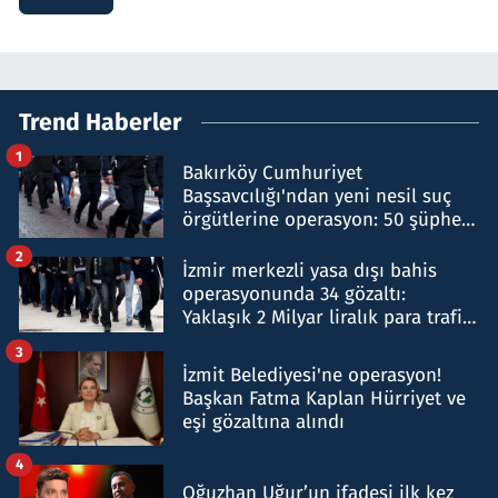
Trend Haberler
1
Bakırköy Cumhuriyet
Başsavcılığı'ndan yeni nesil suç
örgütlerine operasyon: 50 şüpheli
hakkında gözaltı kararı
2
İzmir merkezli yasa dışı bahis
operasyonunda 34 gözaltı:
Yaklaşık 2 Milyar liralık para trafiği
tespit edildi
3
İzmit Belediyesi'ne operasyon!
Başkan Fatma Kaplan Hürriyet ve
eşi gözaltına alındı
4
Oğuzhan Uğur’un ifadesi ilk kez