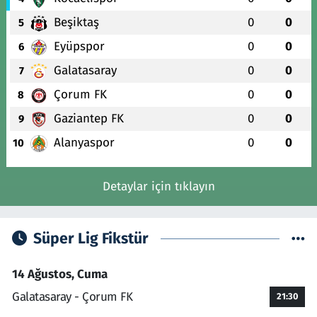
Beşiktaş
0
0
5
Eyüpspor
0
0
6
Galatasaray
0
0
7
Çorum FK
0
0
8
Gaziantep FK
0
0
9
Alanyaspor
0
0
10
Detaylar için tıklayın
Süper Lig Fikstür
14 Ağustos, Cuma
Galatasaray - Çorum FK
21:30