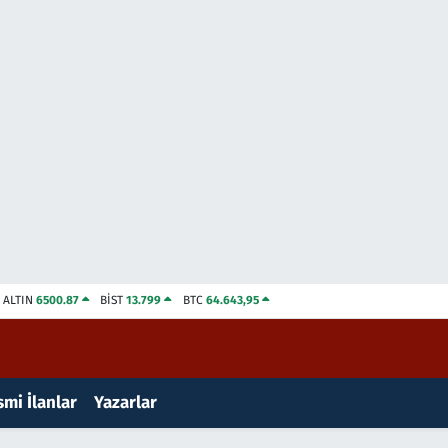
ALTIN
6500.87
BİST
13.799
BTC
64.643,95
mi İlanlar
Yazarlar