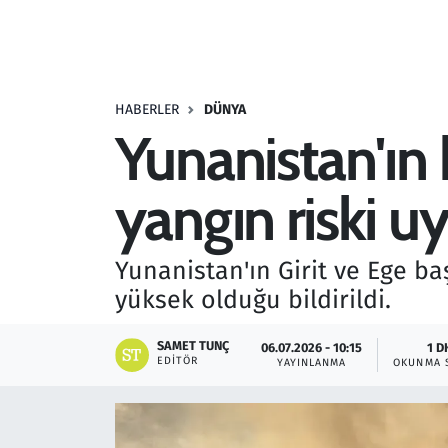
Resmi İlanlar
Rüya Tabirleri
HABERLER
DÜNYA
Yunanistan'ın
Sağlık
yangın riski uy
Savunma Sanayi
Seçim 2023
Yunanistan'ın Girit ve Ege b
yüksek olduğu bildirildi.
Spor
SAMET TUNÇ
06.07.2026 - 10:15
1 D
Teknoloji ve Bilim
EDITÖR
YAYINLANMA
OKUNMA 
Televizyon