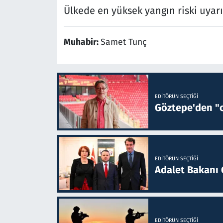
Ülkede en yüksek yangın riski uyarıs
Muhabir:
Samet Tunç
EDITÖRÜN SEÇTIĞI
Göztepe'den "o
EDITÖRÜN SEÇTIĞI
Adalet Bakanı 
EDITÖRÜN SEÇTIĞI