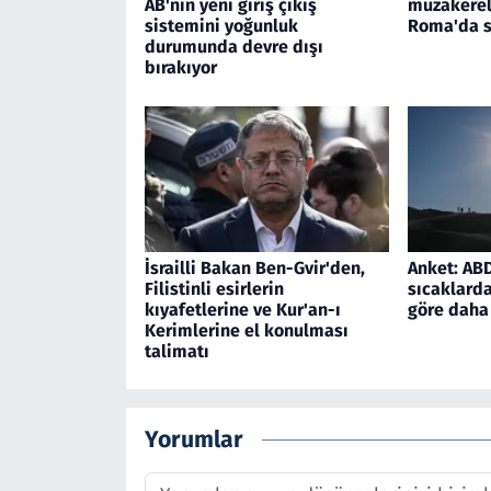
AB'nin yeni giriş çıkış
müzakerele
sistemini yoğunluk
Roma'da s
durumunda devre dışı
bırakıyor
İsrailli Bakan Ben-Gvir'den,
Anket: ABD'
Filistinli esirlerin
sıcaklarda
kıyafetlerine ve Kur'an-ı
göre daha 
Kerimlerine el konulması
talimatı
Yorumlar