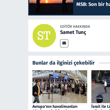
MSB: Son bir ha
EDITÖR HAKKINDA
Samet Tunç
Bunlar da ilginizi çekebilir
Avrupa'nın havalimanları
İsrail ile