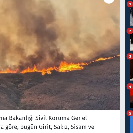
1
2
3
4
5
uma Bakanlığı Sivil Koruma Genel
a göre, bugün Girit, Sakız, Sisam ve