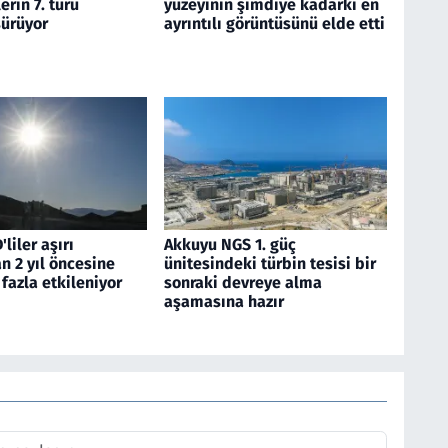
rin 7. turu
yüzeyinin şimdiye kadarki en
ürüyor
ayrıntılı görüntüsünü elde etti
liler aşırı
Akkuyu NGS 1. güç
n 2 yıl öncesine
ünitesindeki türbin tesisi bir
fazla etkileniyor
sonraki devreye alma
aşamasına hazır