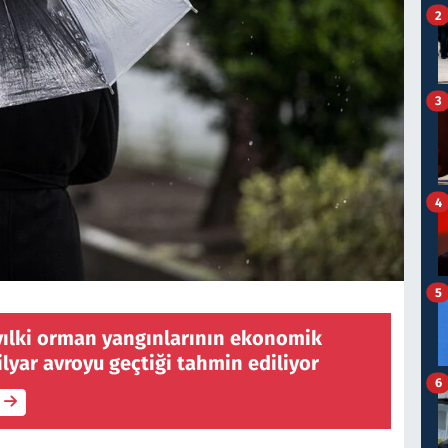
2
3
4
5
yılki orman yangınlarının ekonomik
ilyar avroyu geçtiği tahmin ediliyor
6