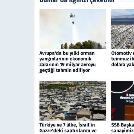
Avrupa'da bu yılki orman
Otomotiv 
yangınlarının ekonomik
temmuz ihr
zararının 19 milyar avroyu
dolara yak
geçtiği tahmin ediliyor
Türkiye ve 7 ülke, İsrail'in
SSB Başka
Gazze'deki saldırılarını ve
sanayimiz,