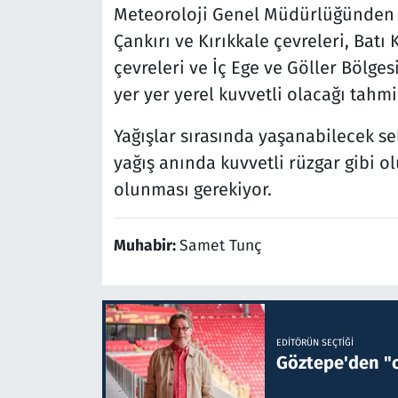
Meteoroloji Genel Müdürlüğünden y
Çankırı ve Kırıkkale çevreleri, Batı 
çevreleri ve İç Ege ve Göller Bölges
yer yer yerel kuvvetli olacağı tahmi
Yağışlar sırasında yaşanabilecek sel,
yağış anında kuvvetli rüzgar gibi ol
olunması gerekiyor.
Muhabir:
Samet Tunç
EDITÖRÜN SEÇTIĞI
Göztepe'den "o