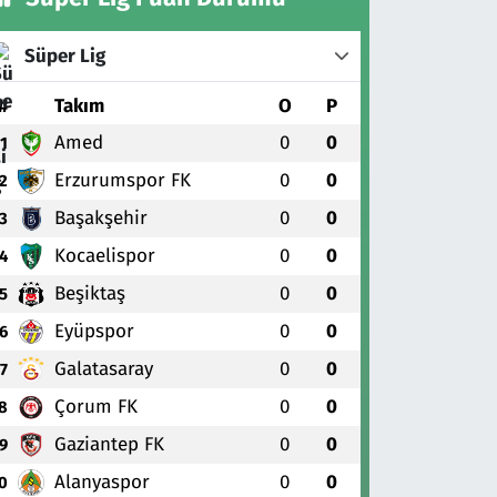
Süper Lig
#
Takım
O
P
Amed
0
0
1
Erzurumspor FK
0
0
2
Başakşehir
0
0
3
Kocaelispor
0
0
4
Beşiktaş
0
0
5
Eyüpspor
0
0
6
Galatasaray
0
0
7
Çorum FK
0
0
8
Gaziantep FK
0
0
9
Alanyaspor
0
0
0