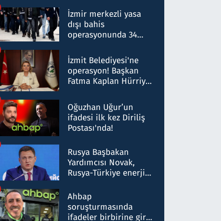
operasyon: 50 şüpheli
hakkında gözaltı kararı
İzmir merkezli yasa
dışı bahis
operasyonunda 34
gözaltı: Yaklaşık 2
Milyar liralık para
İzmit Belediyesi'ne
trafiği tespit edildi
operasyon! Başkan
Fatma Kaplan Hürriyet
ve eşi gözaltına alındı
Oğuzhan Uğur’un
ifadesi ilk kez Diriliş
Postası'nda!
Rusya Başbakan
Yardımcısı Novak,
Rusya-Türkiye enerji
ortaklığının stratejik
nitelikte olduğunu
Ahbap
belirtti
soruşturmasında
ifadeler birbirine girdi: