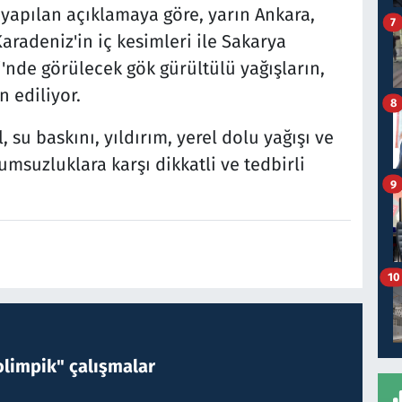
apılan açıklamaya göre, yarın Ankara,
7
Karadeniz'in iç kesimleri ile Sakarya
i'nde görülecek gök gürültülü yağışların,
n ediliyor.
8
 su baskını, yıldırım, yerel dolu yağışı ve
umsuzluklara karşı dikkatli ve tedbirli
9
10
limpik" çalışmalar