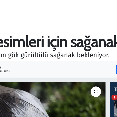
simleri için sağanak
ın gök gürültülü sağanak bekleniyor.
K
SÜRESI
1