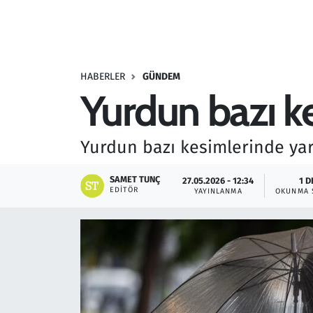
Resmi İlanlar
Rüya Tabirleri
HABERLER
GÜNDEM
Yurdun bazı ke
Sağlık
Savunma Sanayi
Yurdun bazı kesimlerinde yar
Seçim 2023
SAMET TUNÇ
27.05.2026 - 12:34
1 D
EDITÖR
YAYINLANMA
OKUNMA 
Spor
Teknoloji ve Bilim
Televizyon