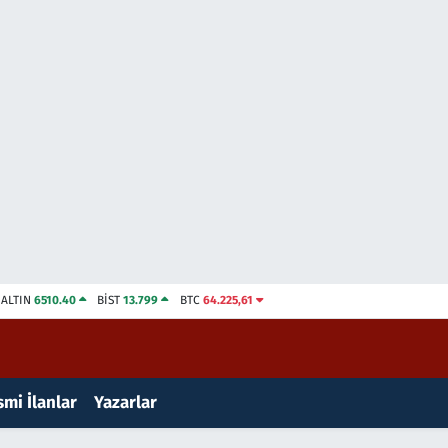
ALTIN
6510.40
BİST
13.799
BTC
64.225,61
mi İlanlar
Yazarlar