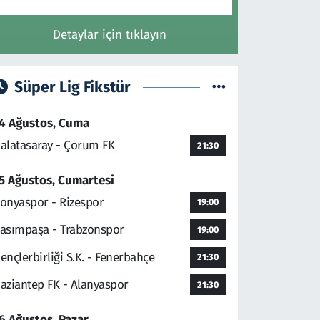
Detaylar için tıklayın
Süper Lig Fikstür
4 Ağustos, Cuma
alatasaray - Çorum FK
21:30
5 Ağustos, Cumartesi
onyaspor - Rizespor
19:00
asımpaşa - Trabzonspor
19:00
ençlerbirliği S.K. - Fenerbahçe
21:30
aziantep FK - Alanyaspor
21:30
6 Ağustos, Pazar