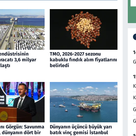
1
endüstrisinin
TMO, 2026-2027 sezonu
acatı 3,6 milyar
kabuklu fındık alım fiyatlarını
G
laştı
belirledi
1
K
K
G
G
nı Görgün: Savunma
Dünyanın üçüncü büyük yarı
 dünyanın dört bir
batık vinç gemisi İstanbul
1