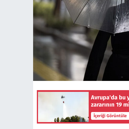
Avrupa'da bu 
zararının 19 m
İçeriği Görüntüle