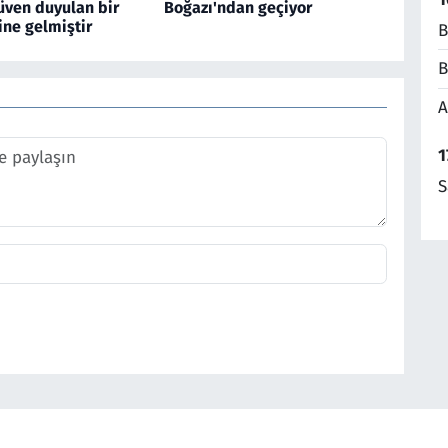
üven duyulan bir
Boğazı'ndan geçiyor
ine gelmiştir
B
B
A
1
S