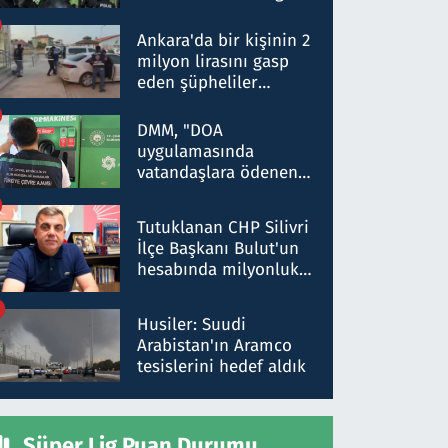
Dokuz şüphelinin
ifadelerinden ortaya
Ankara'da bir kişinin 2
çıkan tablo şok etti
milyon lirasını gasp
eden şüpheliler
Kırıkkale'de yakalandı
DMM, "DOA
uygulamasında
vatandaşlara ödenen
iade tutarlarının
düşürüldüğü" iddiasını
Tutuklanan CHP Silivri
yalanladı
İlçe Başkanı Bulut'un
hesabında milyonluk
para trafiğine: Patron
talimat verdi, ben
Husiler: Suudi
gönderdim
Arabistan'ın Aramco
tesislerini hedef aldık
Süper Lig Puan Durumu