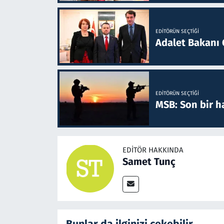
EDITÖRÜN SEÇTIĞI
Adalet Bakanı 
EDITÖRÜN SEÇTIĞI
MSB: Son bir ha
EDITÖR HAKKINDA
Samet Tunç
Bunlar da ilginizi çekebilir