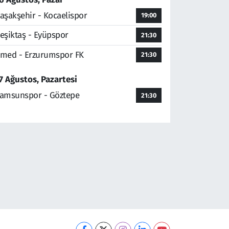
aşakşehir - Kocaelispor
19:00
eşiktaş - Eyüpspor
21:30
med - Erzurumspor FK
21:30
7 Ağustos, Pazartesi
amsunspor - Göztepe
21:30