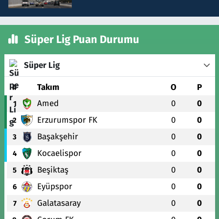
Süper Lig Puan Durumu
Süper Lig
#
Takım
O
P
Amed
0
0
1
Erzurumspor FK
0
0
2
Başakşehir
0
0
3
Kocaelispor
0
0
4
Beşiktaş
0
0
5
Eyüpspor
0
0
6
Galatasaray
0
0
7