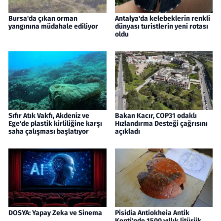
Bursa'da çıkan orman
Antalya'da kelebeklerin renkli
yangınına müdahale ediliyor
dünyası turistlerin yeni rotası
oldu
Sıfır Atık Vakfı, Akdeniz ve
Bakan Kacır, COP31 odaklı
Ege'de plastik kirliliğine karşı
Hızlandırma Desteği çağrısını
saha çalışması başlatıyor
açıkladı
DOSYA: Yapay Zeka ve Sinema
Pisidia Antiokheia Antik
Kenti'nde 1500 yıllık litürjik