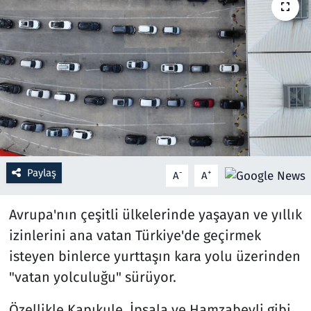
Resmi İlanlar
Rüya Tabirleri
Sağlık
Savunma Sanayi
Paylaş
Seçim 2023
-
+
A
A
Spor
Avrupa'nın çeşitli ülkelerinde yaşayan ve yıllık
izinlerini ana vatan Türkiye'de geçirmek
Teknoloji ve Bilim
isteyen binlerce yurttaşın kara yolu üzerinden
"vatan yolculuğu" sürüyor.
Televizyon
Özellikle Kapıkule, İpsala ve Hamzabeyli gibi