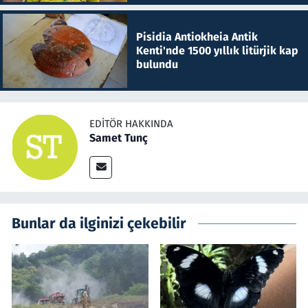
Pisidia Antiokheia Antik
Kenti'nde 1500 yıllık litürjik kap
bulundu
EDITÖR HAKKINDA
Samet Tunç
Bunlar da ilginizi çekebilir