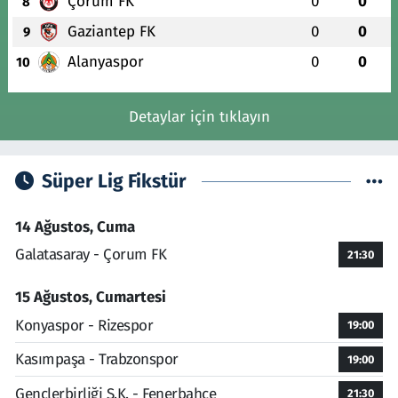
Çorum FK
0
0
8
Gaziantep FK
0
0
9
Alanyaspor
0
0
10
Detaylar için tıklayın
Süper Lig Fikstür
14 Ağustos, Cuma
Galatasaray - Çorum FK
21:30
15 Ağustos, Cumartesi
Konyaspor - Rizespor
19:00
Kasımpaşa - Trabzonspor
19:00
Gençlerbirliği S.K. - Fenerbahçe
21:30