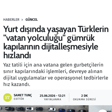
Gündem
HABERLER
GÜNCEL
Haber
Yurt dışında yaşayan Türklerin
Kültür Sanat
"vatan yolculuğu" gümrük
kapılarının dijitalleşmesiyle
Kurumsal Haberler
hızlandı
Lezzet Durağı
Yaz tatili için ana vatana gelen gurbetçilerin
sınır kapılarındaki işlemleri, devreye alınan
Memur ve Kamu
dijital uygulamalar ve operasyonel tedbirlerle
hız kazandı.
Otomobil
SAMET TUNÇ
25.06.2026 - 12:21
2 DK
Oyun
EDITÖR
YAYINLANMA
OKUNMA SÜRESI
Ramazan