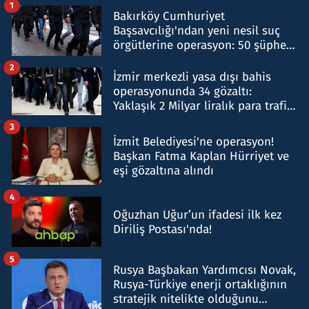
1
Bakırköy Cumhuriyet
Başsavcılığı'ndan yeni nesil suç
örgütlerine operasyon: 50 şüpheli
hakkında gözaltı kararı
2
İzmir merkezli yasa dışı bahis
operasyonunda 34 gözaltı:
Yaklaşık 2 Milyar liralık para trafiği
tespit edildi
3
İzmit Belediyesi'ne operasyon!
Başkan Fatma Kaplan Hürriyet ve
eşi gözaltına alındı
4
Oğuzhan Uğur’un ifadesi ilk kez
Diriliş Postası'nda!
5
Rusya Başbakan Yardımcısı Novak,
Rusya-Türkiye enerji ortaklığının
stratejik nitelikte olduğunu