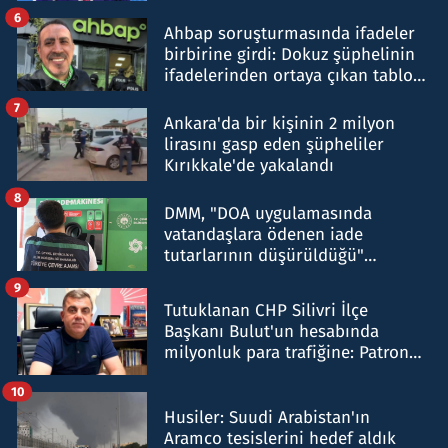
belirtti
6
Ahbap soruşturmasında ifadeler
birbirine girdi: Dokuz şüphelinin
ifadelerinden ortaya çıkan tablo
şok etti
7
Ankara'da bir kişinin 2 milyon
lirasını gasp eden şüpheliler
Kırıkkale'de yakalandı
8
DMM, "DOA uygulamasında
vatandaşlara ödenen iade
tutarlarının düşürüldüğü"
iddiasını yalanladı
9
Tutuklanan CHP Silivri İlçe
Başkanı Bulut'un hesabında
milyonluk para trafiğine: Patron
talimat verdi, ben gönderdim
10
Husiler: Suudi Arabistan'ın
Aramco tesislerini hedef aldık