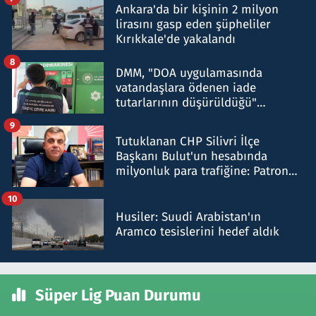
Ankara'da bir kişinin 2 milyon
lirasını gasp eden şüpheliler
Kırıkkale'de yakalandı
8
DMM, "DOA uygulamasında
vatandaşlara ödenen iade
tutarlarının düşürüldüğü"
iddiasını yalanladı
9
Tutuklanan CHP Silivri İlçe
Başkanı Bulut'un hesabında
milyonluk para trafiğine: Patron
talimat verdi, ben gönderdim
10
Husiler: Suudi Arabistan'ın
Aramco tesislerini hedef aldık
Süper Lig Puan Durumu