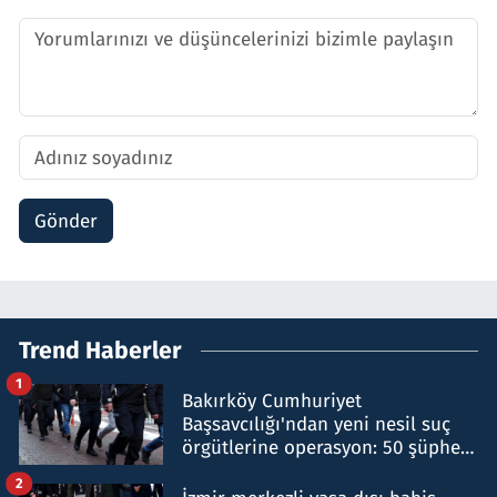
Gönder
Trend Haberler
1
Bakırköy Cumhuriyet
Başsavcılığı'ndan yeni nesil suç
örgütlerine operasyon: 50 şüpheli
hakkında gözaltı kararı
2