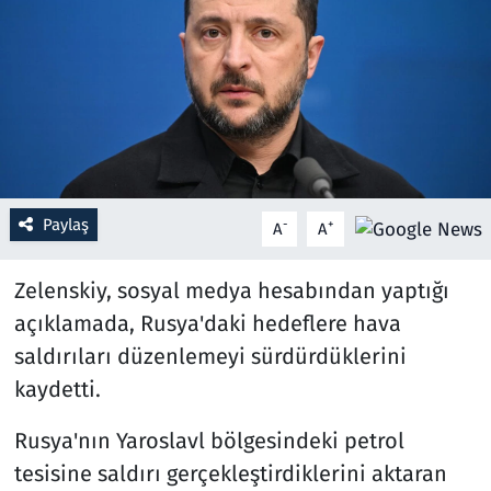
Resmi İlanlar
Rüya Tabirleri
Sağlık
Savunma Sanayi
Paylaş
-
+
A
A
Seçim 2023
Zelenskiy, sosyal medya hesabından yaptığı
açıklamada, Rusya'daki hedeflere hava
Spor
saldırıları düzenlemeyi sürdürdüklerini
Teknoloji ve Bilim
kaydetti.
Rusya'nın Yaroslavl bölgesindeki petrol
Televizyon
tesisine saldırı gerçekleştirdiklerini aktaran