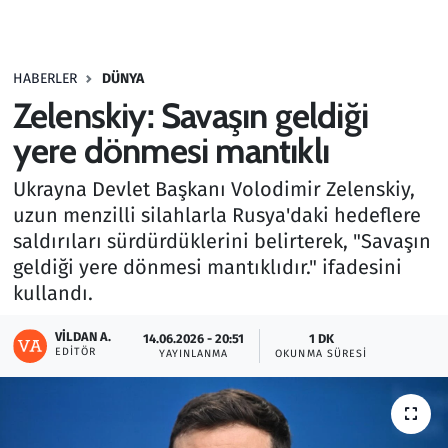
Gündem
HABERLER
DÜNYA
Haber
Zelenskiy: Savaşın geldiği
Kültür Sanat
yere dönmesi mantıklı
Ukrayna Devlet Başkanı Volodimir Zelenskiy,
Kurumsal Haberler
uzun menzilli silahlarla Rusya'daki hedeflere
saldırıları sürdürdüklerini belirterek, "Savaşın
Lezzet Durağı
geldiği yere dönmesi mantıklıdır." ifadesini
Memur ve Kamu
kullandı.
VILDAN A.
Otomobil
14.06.2026 - 20:51
1 DK
EDITÖR
YAYINLANMA
OKUNMA SÜRESI
Oyun
Ramazan