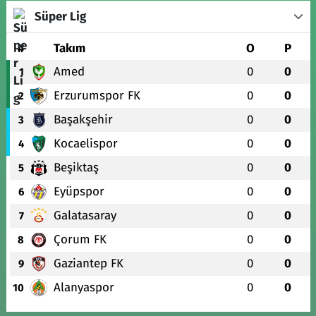
Süper Lig
#
Takım
O
P
Amed
0
0
1
Erzurumspor FK
0
0
2
Başakşehir
0
0
3
Kocaelispor
0
0
4
Beşiktaş
0
0
5
Eyüpspor
0
0
6
Galatasaray
0
0
7
Çorum FK
0
0
8
Gaziantep FK
0
0
9
Alanyaspor
0
0
10