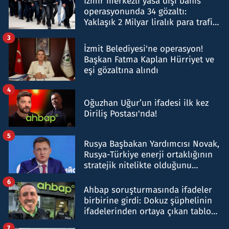
İzmir merkezli yasa dışı bahis
operasyonunda 34 gözaltı:
Yaklaşık 2 Milyar liralık para trafiği
tespit edildi
3
İzmit Belediyesi'ne operasyon!
Başkan Fatma Kaplan Hürriyet ve
eşi gözaltına alındı
4
Oğuzhan Uğur’un ifadesi ilk kez
Diriliş Postası'nda!
5
Rusya Başbakan Yardımcısı Novak,
Rusya-Türkiye enerji ortaklığının
stratejik nitelikte olduğunu
belirtti
6
Ahbap soruşturmasında ifadeler
birbirine girdi: Dokuz şüphelinin
ifadelerinden ortaya çıkan tablo
şok etti
7