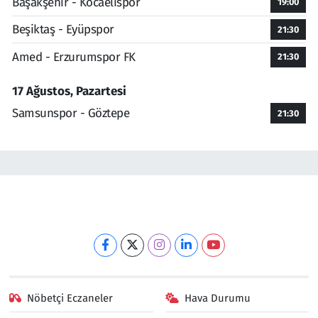
Başakşehir - Kocaelispor
19:00
Beşiktaş - Eyüpspor
21:30
Amed - Erzurumspor FK
21:30
17 Ağustos, Pazartesi
Samsunspor - Göztepe
21:30
Nöbetçi Eczaneler
Hava Durumu