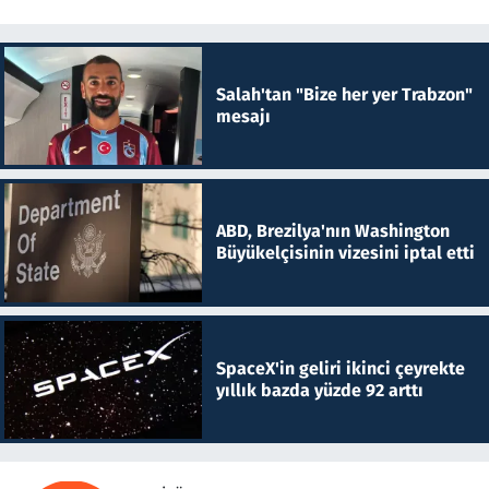
Salah'tan "Bize her yer Trabzon"
mesajı
ABD, Brezilya'nın Washington
Büyükelçisinin vizesini iptal etti
SpaceX'in geliri ikinci çeyrekte
yıllık bazda yüzde 92 arttı