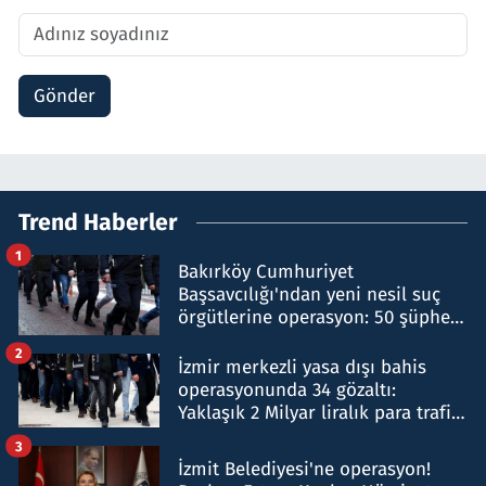
Gönder
Trend Haberler
1
Bakırköy Cumhuriyet
Başsavcılığı'ndan yeni nesil suç
örgütlerine operasyon: 50 şüpheli
hakkında gözaltı kararı
2
İzmir merkezli yasa dışı bahis
operasyonunda 34 gözaltı:
Yaklaşık 2 Milyar liralık para trafiği
tespit edildi
3
İzmit Belediyesi'ne operasyon!