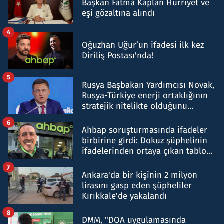
Başkan Fatma Kaplan Hürriyet ve
eşi gözaltına alındı
4
Oğuzhan Uğur’un ifadesi ilk kez
Diriliş Postası'nda!
5
Rusya Başbakan Yardımcısı Novak,
Rusya-Türkiye enerji ortaklığının
stratejik nitelikte olduğunu
belirtti
6
Ahbap soruşturmasında ifadeler
birbirine girdi: Dokuz şüphelinin
ifadelerinden ortaya çıkan tablo
şok etti
7
Ankara'da bir kişinin 2 milyon
lirasını gasp eden şüpheliler
Kırıkkale'de yakalandı
8
DMM, "DOA uygulamasında