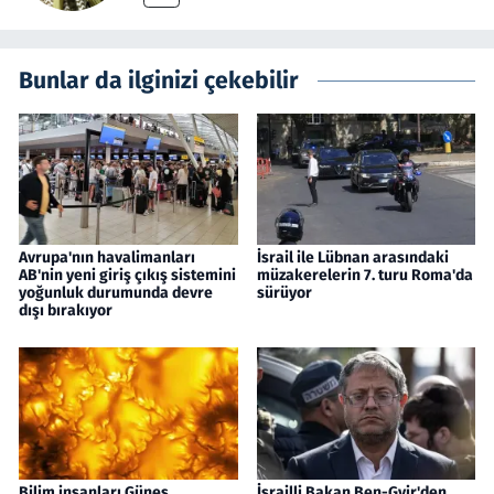
Bunlar da ilginizi çekebilir
Avrupa'nın havalimanları
İsrail ile Lübnan arasındaki
AB'nin yeni giriş çıkış sistemini
müzakerelerin 7. turu Roma'da
yoğunluk durumunda devre
sürüyor
dışı bırakıyor
Bilim insanları Güneş
İsrailli Bakan Ben-Gvir'den,