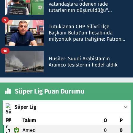
vatandaşlara ödenen iade
tutarlarının düşürüldüğü"
iddiasını yalanladı
9
Tutuklanan CHP Silivri İlçe
Başkanı Bulut'un hesabında
milyonluk para trafiğine: Patron
talimat verdi, ben gönderdim
10
Husiler: Suudi Arabistan'ın
Aramco tesislerini hedef aldık
Süper Lig Puan Durumu
Süper Lig
#
Takım
O
P
Amed
0
0
1