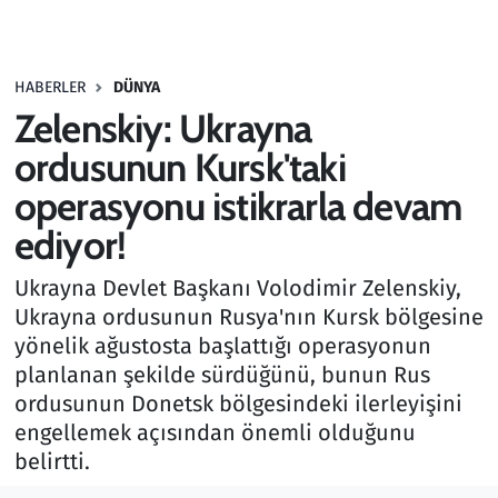
Gündem
HABERLER
DÜNYA
Haber
Zelenskiy: Ukrayna
Kültür Sanat
ordusunun Kursk'taki
operasyonu istikrarla devam
Kurumsal Haberler
ediyor!
Lezzet Durağı
Ukrayna Devlet Başkanı Volodimir Zelenskiy,
Ukrayna ordusunun Rusya'nın Kursk bölgesine
Memur ve Kamu
yönelik ağustosta başlattığı operasyonun
planlanan şekilde sürdüğünü, bunun Rus
Otomobil
ordusunun Donetsk bölgesindeki ilerleyişini
engellemek açısından önemli olduğunu
Oyun
belirtti.
Ramazan