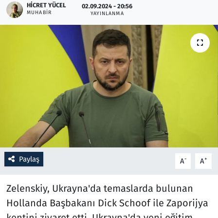
HICRET YÜCEL
02.09.2024 - 20:56
MUHABIR
YAYINLANMA
Resmi İlanlar
Rüya Tabirleri
Sağlık
Savunma Sanayi
Seçim 2023
Spor
Paylaş
-
+
A
A
Teknoloji ve Bilim
Zelenskiy, Ukrayna'da temaslarda bulunan
Televizyon
Hollanda Başbakanı Dick Schoof ile Zaporijya
kentini ziyaret etti. Ukrayna'da yeni eğitim