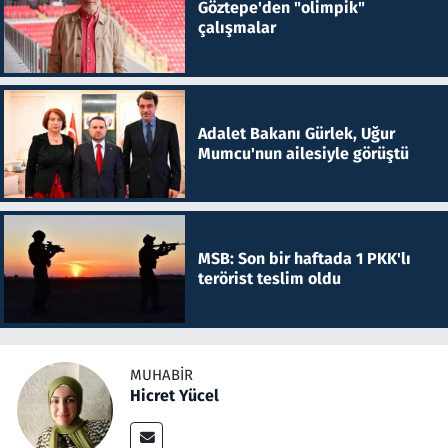
Göztepe'den "olimpik"
çalışmalar
Adalet Bakanı Gürlek, Uğur
Mumcu'nun ailesiyle görüştü
MSB: Son bir haftada 1 PKK'lı
terörist teslim oldu
MUHABIR
Hicret Yücel