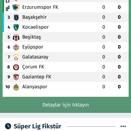
Erzurumspor FK
0
0
2
Başakşehir
0
0
3
Kocaelispor
0
0
4
Beşiktaş
0
0
5
Eyüpspor
0
0
6
Galatasaray
0
0
7
Çorum FK
0
0
8
Gaziantep FK
0
0
9
Alanyaspor
0
0
10
Detaylar için tıklayın
Süper Lig Fikstür