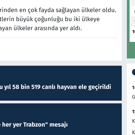
lerinden en çok fayda sağlayan ülkeler oldu.
istlerin büyük çoğunluğu bu iki ülkeye
yan ülkeler arasında yer aldı.
1
yıl 58 bin 519 canlı hayvan ele geçirildi
1
G
1
K
e her yer Trabzon" mesajı
K