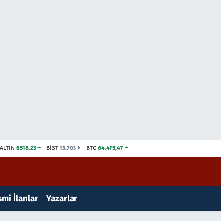
ALTIN
6518.23
BİST
13.703
BTC
64.475,47
mi İlanlar
Yazarlar