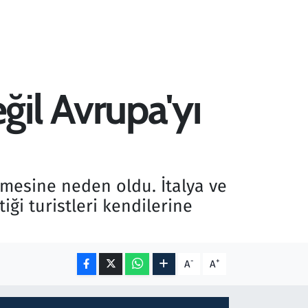
eğil Avrupa'yı
irmesine neden oldu. İtalya ve
tiği turistleri kendilerine
-
+
A
A