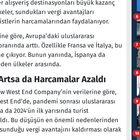
r alışveriş destinasyonları büyük kazanç
keler, sundukları vergi avantajları
6
ristlerin harcamalarından faydalanıyor.
ine göre, Avrupa’daki uluslararası
nında arttı. Özellikle Fransa ve İtalya, bu
7
ne çıkıyor. Bunun yanında, İspanya da
eden ülkeler arasında.
8
ı Artsa da Harcamalar Azaldı
New West End Company’nin verilerine göre,
West End’de, pandemi sonrası uluslararası
9
a da 2024'ün ilk yarısında turist
zaldı. Bu düşüşün en önemli nedenlerinden
re sunduğu vergi avantajını kaldırması olarak
10