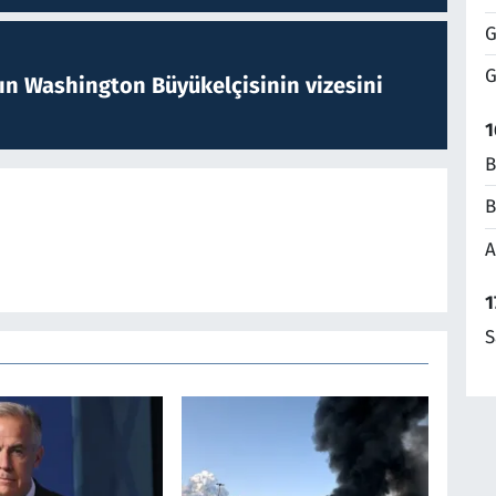
G
G
nın Washington Büyükelçisinin vizesini
1
B
B
A
1
S