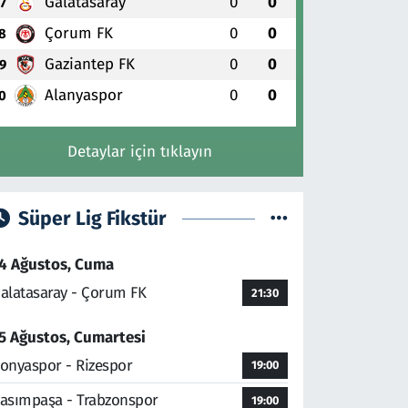
Galatasaray
0
0
7
Çorum FK
0
0
8
Gaziantep FK
0
0
9
Alanyaspor
0
0
0
Detaylar için tıklayın
Süper Lig Fikstür
4 Ağustos, Cuma
alatasaray - Çorum FK
21:30
5 Ağustos, Cumartesi
onyaspor - Rizespor
19:00
asımpaşa - Trabzonspor
19:00