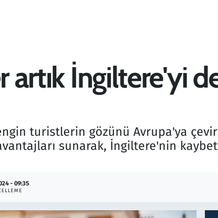
r artık İngiltere'yi d
 zengin turistlerin gözünü Avrupa'ya çev
avantajları sunarak, İngiltere'nin kaybet
024 - 09:35
CELLEME