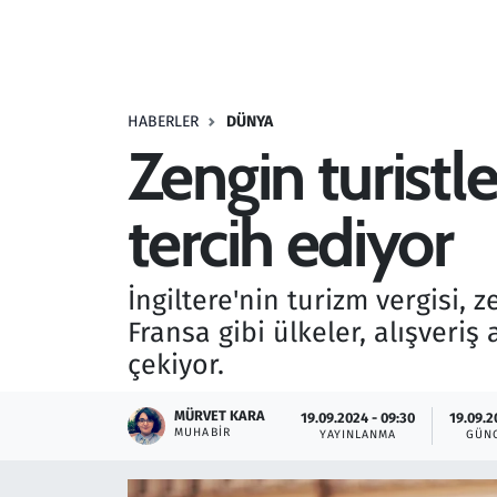
Resmi İlanlar
Rüya Tabirleri
HABERLER
DÜNYA
Zengin turistle
Sağlık
tercih ediyor
Savunma Sanayi
Seçim 2023
İngiltere'nin turizm vergisi,
Fransa gibi ülkeler, alışveriş 
Spor
çekiyor.
Teknoloji ve Bilim
MÜRVET KARA
19.09.2024 - 09:30
19.09.2
MUHABIR
YAYINLANMA
GÜN
Televizyon