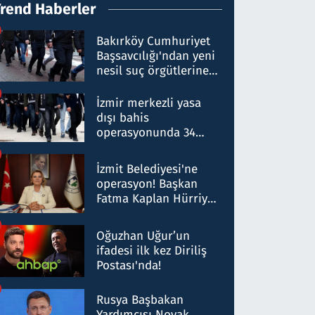
Trend Haberler
Bakırköy Cumhuriyet
Başsavcılığı'ndan yeni
nesil suç örgütlerine
operasyon: 50 şüpheli
hakkında gözaltı kararı
İzmir merkezli yasa
dışı bahis
operasyonunda 34
gözaltı: Yaklaşık 2
Milyar liralık para
İzmit Belediyesi'ne
trafiği tespit edildi
operasyon! Başkan
Fatma Kaplan Hürriyet
ve eşi gözaltına alındı
Oğuzhan Uğur’un
ifadesi ilk kez Diriliş
Postası'nda!
Rusya Başbakan
Yardımcısı Novak,