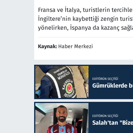
Fransa ve İtalya, turistlerin tercih
İngiltere’nin kaybettiği zengin tur
yönelirken, İspanya da kazanç sağla
Kaynak:
Haber Merkezi
EDITÖRÜN SEÇTIĞI
Gümrüklerde bu 
EDITÖRÜN SEÇTIĞI
Salah'tan "Biz