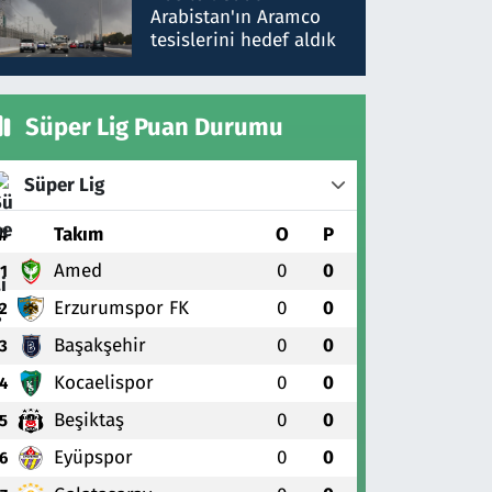
gönderdim
Arabistan'ın Aramco
tesislerini hedef aldık
Süper Lig Puan Durumu
Süper Lig
#
Takım
O
P
Amed
0
0
1
Erzurumspor FK
0
0
2
Başakşehir
0
0
3
Kocaelispor
0
0
4
Beşiktaş
0
0
5
Eyüpspor
0
0
6