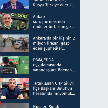
Rusya-Türkiye enerji
ortaklığının stratejik
nitelikte olduğunu
Ahbap
belirtti
soruşturmasında
ifadeler birbirine girdi:
Dokuz şüphelinin
ifadelerinden ortaya
Ankara'da bir kişinin 2
çıkan tablo şok etti
milyon lirasını gasp
eden şüpheliler
Kırıkkale'de yakalandı
DMM, "DOA
uygulamasında
vatandaşlara ödenen
iade tutarlarının
düşürüldüğü" iddiasını
Tutuklanan CHP Silivri
yalanladı
İlçe Başkanı Bulut'un
hesabında milyonluk
para trafiğine: Patron
talimat verdi, ben
Husiler: Suudi