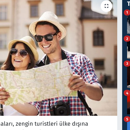
1
2
3
4
5
aları, zengin turistleri ülke dışına