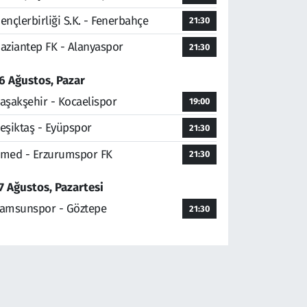
ençlerbirliği S.K. - Fenerbahçe
21:30
aziantep FK - Alanyaspor
21:30
6 Ağustos, Pazar
aşakşehir - Kocaelispor
19:00
eşiktaş - Eyüpspor
21:30
med - Erzurumspor FK
21:30
7 Ağustos, Pazartesi
amsunspor - Göztepe
21:30