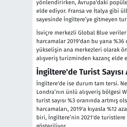
yönlendirirken, Avrupa'daki popüle
elde ediyor. Fransa ve İtalya gibi ül
sayesinde İngiltere’ye gitmeyen tu
İsviçre merkezli Global Blue veriler
harcamalar 2019'dan bu yana %36 ora
yükselişin ana merkezleri olarak ö
alışveriş turizminden kazanç elde 
İngiltere'de Turist Sayıs
İngiltere'de ise durum tam tersi. 
Londra’nın ünlü alışveriş bölgesi 
turist sayısı %3 oranında artmış ols
harcamaları, 2019'a kıyasla %12 a
biri, İngiltere’nin 2021'de turistle
gösteriliyor.