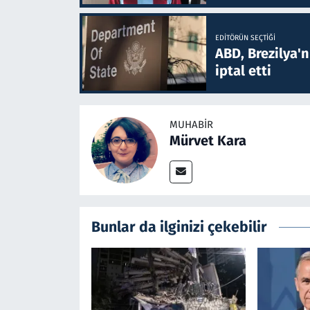
EDITÖRÜN SEÇTIĞI
ABD, Brezilya'
iptal etti
MUHABIR
Mürvet Kara
Bunlar da ilginizi çekebilir