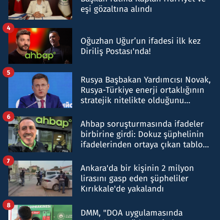
eşi gözaltına alındı
4
Oğuzhan Uğur’un ifadesi ilk kez
Diriliş Postası'nda!
5
Rusya Başbakan Yardımcısı Novak,
Rusya-Türkiye enerji ortaklığının
stratejik nitelikte olduğunu
belirtti
6
Ahbap soruşturmasında ifadeler
birbirine girdi: Dokuz şüphelinin
ifadelerinden ortaya çıkan tablo
şok etti
7
Ankara'da bir kişinin 2 milyon
lirasını gasp eden şüpheliler
Kırıkkale'de yakalandı
8
DMM, "DOA uygulamasında