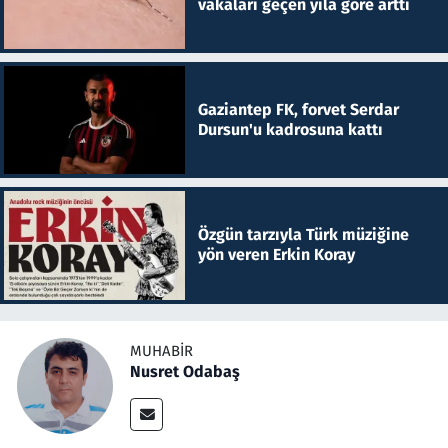
vakaları geçen yıla göre arttı
Gaziantep FK, forvet Serdar
Dursun'u kadrosuna kattı
Özgün tarzıyla Türk müziğine
yön veren Erkin Koray
MUHABIR
Nusret Odabaş