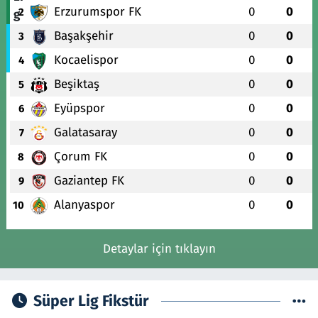
Erzurumspor FK
0
0
2
Başakşehir
0
0
3
Kocaelispor
0
0
4
Beşiktaş
0
0
5
Eyüpspor
0
0
6
Galatasaray
0
0
7
Çorum FK
0
0
8
Gaziantep FK
0
0
9
Alanyaspor
0
0
10
Detaylar için tıklayın
Süper Lig Fikstür