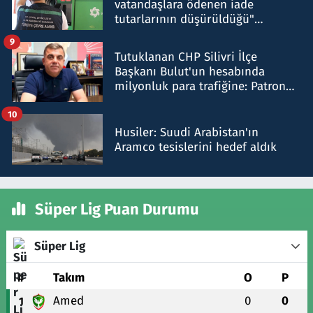
vatandaşlara ödenen iade
tutarlarının düşürüldüğü"
iddiasını yalanladı
9
Tutuklanan CHP Silivri İlçe
Başkanı Bulut'un hesabında
milyonluk para trafiğine: Patron
talimat verdi, ben gönderdim
10
Husiler: Suudi Arabistan'ın
Aramco tesislerini hedef aldık
Süper Lig Puan Durumu
Süper Lig
#
Takım
O
P
Amed
0
0
1