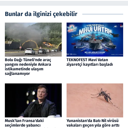
Bunlar da ilginizi çekebilir
Bolu Dağı Tüneli'nde araç
TEKNOFEST Mavi Vatan
yangını nedeniyle Ankara
ziyaretçi kayıtları başladı
istikametinde ulaşım
sağlanamıyor
Musk’tan Fransa'daki
Yunanistan'da Batı Nil virüsü
seçimlerde yabancı
vakaları geçen yıla göre arttı