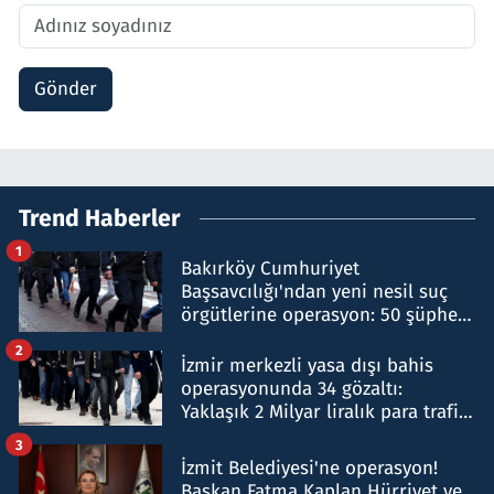
Gönder
Trend Haberler
1
Bakırköy Cumhuriyet
Başsavcılığı'ndan yeni nesil suç
örgütlerine operasyon: 50 şüpheli
hakkında gözaltı kararı
2
İzmir merkezli yasa dışı bahis
operasyonunda 34 gözaltı:
Yaklaşık 2 Milyar liralık para trafiği
tespit edildi
3
İzmit Belediyesi'ne operasyon!
Başkan Fatma Kaplan Hürriyet ve