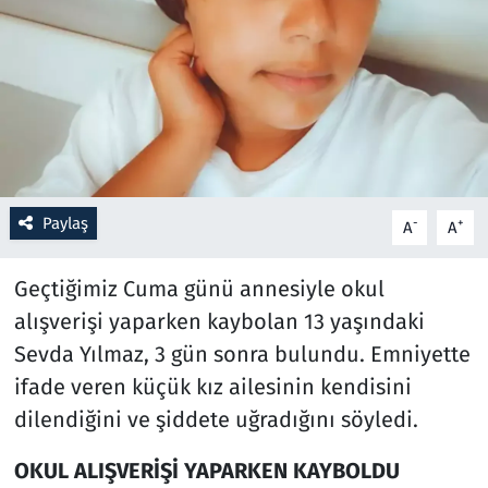
Resmi İlanlar
Rüya Tabirleri
Sağlık
Savunma Sanayi
Paylaş
-
+
A
A
Seçim 2023
Geçtiğimiz Cuma günü annesiyle okul
alışverişi yaparken kaybolan 13 yaşındaki
Spor
Sevda Yılmaz, 3 gün sonra bulundu. Emniyette
Teknoloji ve Bilim
ifade veren küçük kız ailesinin kendisini
dilendiğini ve şiddete uğradığını söyledi.
Televizyon
OKUL ALIŞVERİŞİ YAPARKEN KAYBOLDU