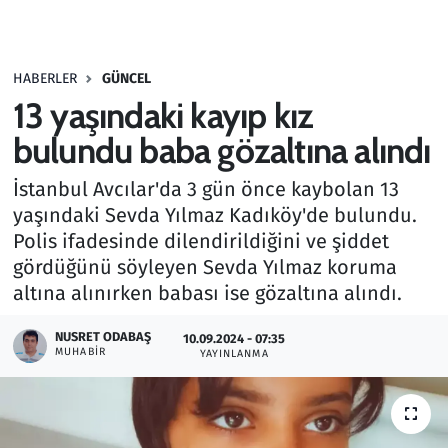
Gündem
HABERLER
GÜNCEL
Haber
13 yaşındaki kayıp kız
Kültür Sanat
bulundu baba gözaltına alındı
İstanbul Avcılar'da 3 gün önce kaybolan 13
Kurumsal Haberler
yaşındaki Sevda Yılmaz Kadıköy'de bulundu.
Polis ifadesinde dilendirildiğini ve şiddet
Lezzet Durağı
gördüğünü söyleyen Sevda Yılmaz koruma
Memur ve Kamu
altına alınırken babası ise gözaltına alındı.
NUSRET ODABAŞ
Otomobil
10.09.2024 - 07:35
MUHABIR
YAYINLANMA
Oyun
Ramazan