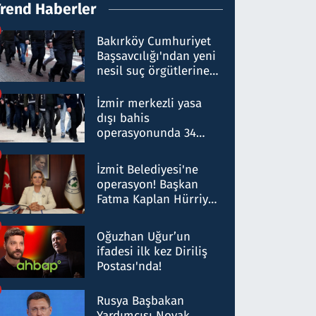
Trend Haberler
Bakırköy Cumhuriyet
Başsavcılığı'ndan yeni
nesil suç örgütlerine
operasyon: 50 şüpheli
hakkında gözaltı kararı
İzmir merkezli yasa
dışı bahis
operasyonunda 34
gözaltı: Yaklaşık 2
Milyar liralık para
İzmit Belediyesi'ne
trafiği tespit edildi
operasyon! Başkan
Fatma Kaplan Hürriyet
ve eşi gözaltına alındı
Oğuzhan Uğur’un
ifadesi ilk kez Diriliş
Postası'nda!
Rusya Başbakan
Yardımcısı Novak,