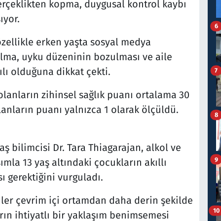
gerçeklikten kopma, duygusal kontrol kaybı
ıyor.
6
zellikle erken yaşta sosyal medya
alma, uyku düzeninin bozulması ve aile
ılı olduğuna dikkat çekti.
7
olanların zihinsel sağlık puanı ortalama 30
lanların puanı yalnızca 1 olarak ölçüldü.
8
ş bilimcisi Dr. Tara Thiagarajan, alkol ve
9
mla 13 yaş altındaki çocukların akıllı
ı gerektiğini vurguladı.
nler çevrim içi ortamdan daha derin şekilde
10
arın ihtiyatlı bir yaklaşım benimsemesi