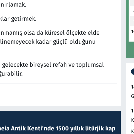
ınırlamak.
lar getirmek.
1
anmamış olsa da küresel ölçekte elde
elinemeyecek kadar güçlü olduğunu
, gelecekte bireysel refah ve toplumsal
urabilir.
1
G
1
K
eia Antik Kenti'nde 1500 yıllık litürjik kap
K