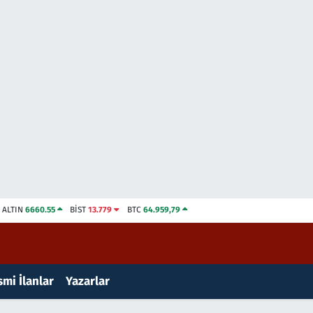
ALTIN
6660.55
BİST
13.779
BTC
64.959,79
mi İlanlar
Yazarlar