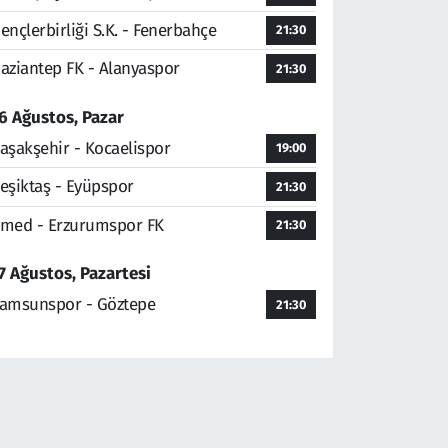
ençlerbirliği S.K. - Fenerbahçe
21:30
aziantep FK - Alanyaspor
21:30
6 Ağustos, Pazar
aşakşehir - Kocaelispor
19:00
eşiktaş - Eyüpspor
21:30
med - Erzurumspor FK
21:30
7 Ağustos, Pazartesi
amsunspor - Göztepe
21:30