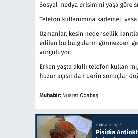
Sosyal medya erişimini yaşa göre s
Telefon kullanımına kademeli yasak
Uzmanlar, kesin nedensellik kanıtl
edilen bu bulguların görmezden g
vurguluyor.
Erken yaşta akıllı telefon kullanımı
huzur açısından derin sonuçlar doğ
Muhabir:
Nusret Odabaş
EDITÖRÜN SEÇTIĞI
Pisidia Antiokh