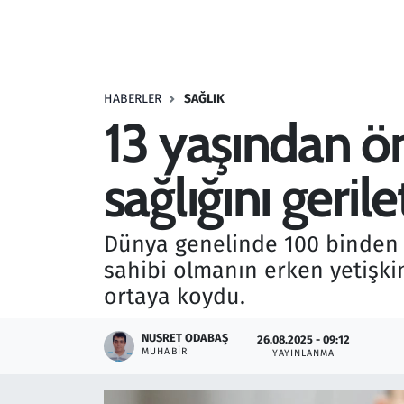
Resmi İlanlar
Rüya Tabirleri
HABERLER
SAĞLIK
13 yaşından ön
Sağlık
sağlığını gerile
Savunma Sanayi
Seçim 2023
Dünya genelinde 100 binden fa
sahibi olmanın erken yetişki
Spor
ortaya koydu.
Teknoloji ve Bilim
NUSRET ODABAŞ
26.08.2025 - 09:12
MUHABIR
YAYINLANMA
Televizyon