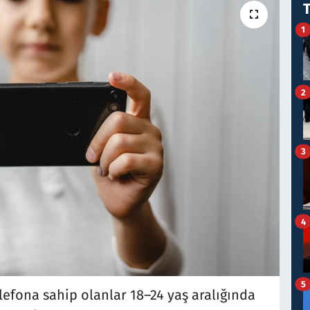
1
2
3
4
5
lefona sahip olanlar 18–24 yaş aralığında