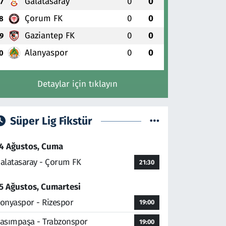
Galatasaray
0
0
7
Çorum FK
0
0
8
Gaziantep FK
0
0
9
Alanyaspor
0
0
0
Detaylar için tıklayın
Süper Lig Fikstür
4 Ağustos, Cuma
alatasaray - Çorum FK
21:30
5 Ağustos, Cumartesi
onyaspor - Rizespor
19:00
asımpaşa - Trabzonspor
19:00