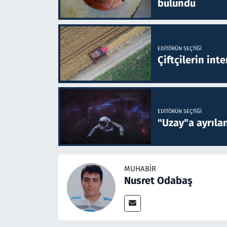
bulundu
EDITÖRÜN SEÇTIĞI
Çiftçilerin inte
EDITÖRÜN SEÇTIĞI
"Uzay"a ayrılan
MUHABIR
Nusret Odabaş