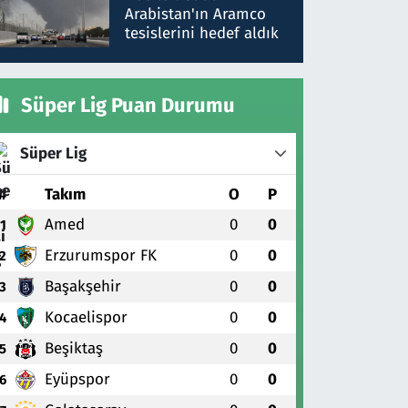
gönderdim
Arabistan'ın Aramco
tesislerini hedef aldık
Süper Lig Puan Durumu
Süper Lig
#
Takım
O
P
Amed
0
0
1
Erzurumspor FK
0
0
2
Başakşehir
0
0
3
Kocaelispor
0
0
4
Beşiktaş
0
0
5
Eyüpspor
0
0
6