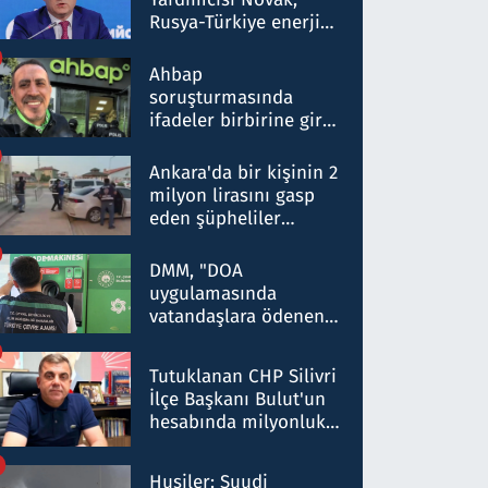
Rusya-Türkiye enerji
ortaklığının stratejik
nitelikte olduğunu
Ahbap
belirtti
soruşturmasında
ifadeler birbirine girdi:
Dokuz şüphelinin
ifadelerinden ortaya
Ankara'da bir kişinin 2
çıkan tablo şok etti
milyon lirasını gasp
eden şüpheliler
Kırıkkale'de yakalandı
DMM, "DOA
uygulamasında
vatandaşlara ödenen
iade tutarlarının
düşürüldüğü" iddiasını
Tutuklanan CHP Silivri
yalanladı
İlçe Başkanı Bulut'un
hesabında milyonluk
para trafiğine: Patron
talimat verdi, ben
Husiler: Suudi