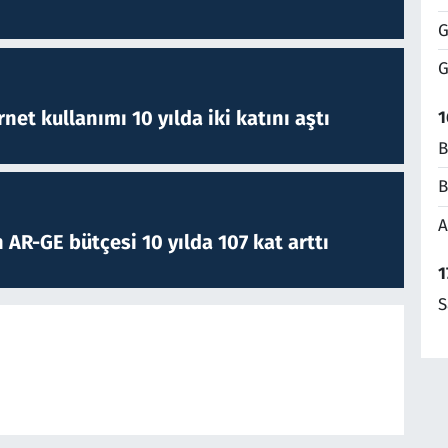
G
G
rnet kullanımı 10 yılda iki katını aştı
1
B
B
A
 AR-GE bütçesi 10 yılda 107 kat arttı
1
S