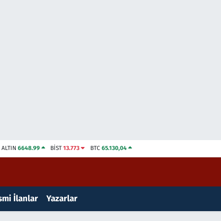
ALTIN
6648.99
BİST
13.773
BTC
65.130,04
mi İlanlar
Yazarlar