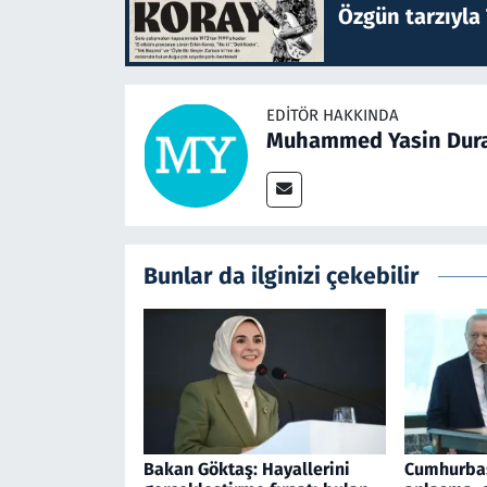
Özgün tarzıyla
EDITÖR HAKKINDA
Muhammed Yasin Dur
Bunlar da ilginizi çekebilir
Bakan Göktaş: Hayallerini
Cumhurbaş