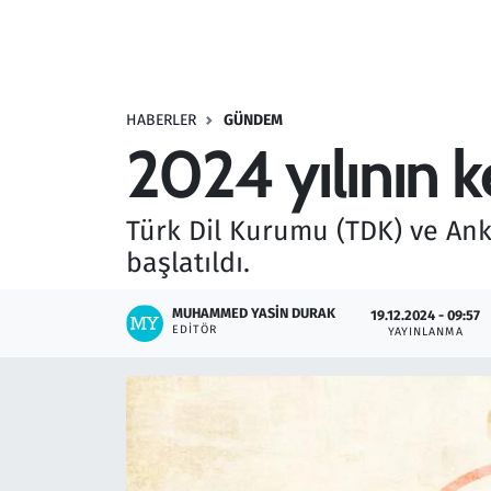
Resmi İlanlar
Rüya Tabirleri
HABERLER
GÜNDEM
2024 yılının k
Sağlık
Savunma Sanayi
Türk Dil Kurumu (TDK) ve Anka
başlatıldı.
Seçim 2023
MUHAMMED YASIN DURAK
19.12.2024 - 09:57
Spor
EDITÖR
YAYINLANMA
Teknoloji ve Bilim
Televizyon