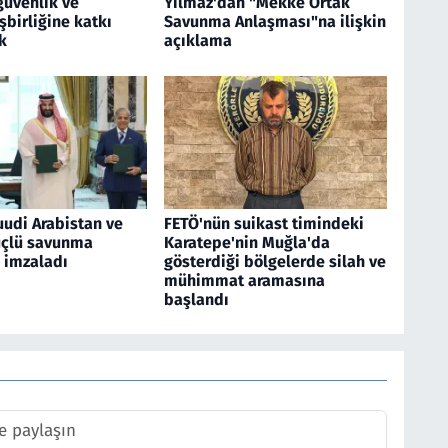
güvenlik ve
Yılmaz'dan "Mekke Ortak
birliğine katkı
Savunma Anlaşması"na ilişkin
k
açıklama
uudi Arabistan ve
FETÖ'nün suikast timindeki
üçlü savunma
Karatepe'nin Muğla'da
 imzaladı
gösterdiği bölgelerde silah ve
mühimmat aramasına
başlandı