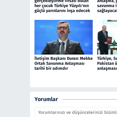
gerçekleştirme fırsatı bulan
anlaşma, 
her çocuk Türkiye Yüzyılı'nın
savunma iş
güçlü yarınlarını inşa edecek
sağlayaca
İletişim Başkanı Duran: Mekke
Türkiye, S
Ortak Savunma Anlaşması
Pakistan 
tarihi bir adımdır
anlaşması
Yorumlar