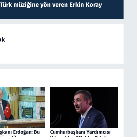
 Türk müziğine yön veren Erkin Koray
ak
kanı Erdoğan: Bu
Cumhurbaşkanı Yardımcısı