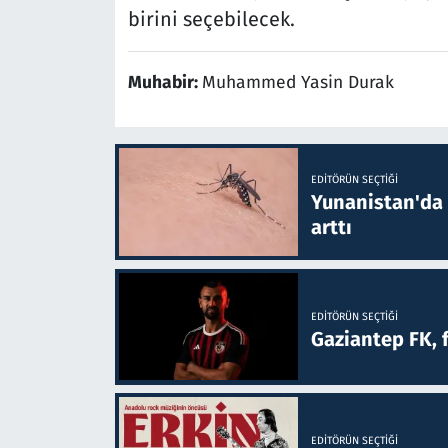
birini seçebilecek.
Muhabir:
Muhammed Yasin Durak
EDITÖRÜN SEÇTIĞI
Yunanistan'da B
arttı
EDITÖRÜN SEÇTIĞI
Gaziantep FK, 
EDITÖRÜN SEÇTIĞI