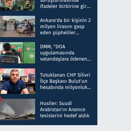
soruşturmasında
ifadeler birbirine girdi:
Dokuz şüphelinin
ifadelerinden ortaya
Ankara'da bir kişinin 2
çıkan tablo şok etti
milyon lirasını gasp
eden şüpheliler
Kırıkkale'de yakalandı
DMM, "DOA
uygulamasında
vatandaşlara ödenen
iade tutarlarının
düşürüldüğü" iddiasını
Tutuklanan CHP Silivri
yalanladı
İlçe Başkanı Bulut'un
hesabında milyonluk
para trafiğine: Patron
talimat verdi, ben
Husiler: Suudi
gönderdim
Arabistan'ın Aramco
tesislerini hedef aldık