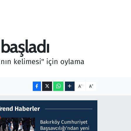
 başladı
ının kelimesi" için oylama
-
+
A
A
Trend Haberler
Bakırköy Cumhuriyet
Başsavcılığı'ndan yeni