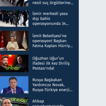
nesil suç örgütlerine
operasyon: 50 şüpheli
hakkında gözaltı kararı
İzmir merkezli yasa
dışı bahis
operasyonunda 34
gözaltı: Yaklaşık 2
Milyar liralık para
İzmit Belediyesi'ne
trafiği tespit edildi
operasyon! Başkan
Fatma Kaplan Hürriyet
ve eşi gözaltına alındı
Oğuzhan Uğur’un
ifadesi ilk kez Diriliş
Postası'nda!
Rusya Başbakan
Yardımcısı Novak,
Rusya-Türkiye enerji
ortaklığının stratejik
nitelikte olduğunu
Ahbap
belirtti