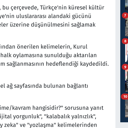
, bu çerçevede, Türkçe'nin küresel kültür
ye'nin uluslararası alandaki gücünü
7
meler üzerine düşünülmesini sağlamak
8
ından önerilen kelimelerin, Kurul
k halk oylamasına sunulduğu aktarılan
ım sağlanmasının hedeflendiği kaydedildi.
9
l ağ sayfasında bulunan bağlantı
10
elime/kavram hangisidir?" sorusuna yanıt
jital yorgunluk", "kalabalık yalnızlık",
y zeka" ve "yozlaşma" kelimelerinden