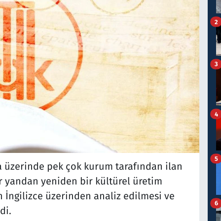
2
3
4
5
 üzerinde pek çok kurum tarafından ilan
r yandan yeniden bir kültürel üretim
 İngilizce üzerinden analiz edilmesi ve
6
di.